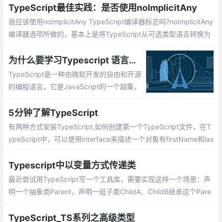
TypeScript最佳实践：是否使用noImplicitAny
我应该使用noImplicitAny TypeScript编译器标志吗?noImplicitAny
编译器选项所做的，基本上是将TypeScript从可选类型语言转换为
强制类型检验语言。这使得TypeScript离JavaScript的超集稍微远
了一些，因为简单的：
为什么要学习Typescript 语言呢?Typescript 开发环境安装
TypeScript是一种由微软开发的自由和开源
的编程语言。它是JavaScript的一个超集，
TypeScript是JavaScript类型的超集，它可
以编译成纯JavaScript。TypeScript可以在
5分钟了解TypeScript
任何浏览器、任何计算机和任何操作系统上
有两种方式安装TypeScript,如何创建第一个TypeScript文件，在T
运行，并且是开源的。
ypeScript中，可以使用interface来描述一个对象有firstName和las
tName两个属性，TypeScript支持JavaScript的新功能，其中很重
要的一个功能就是基于类的面向对象编程
Typescript中以变量方式传递类
最近尝试用TypeScript写一个工具库，需要实现这样一个场景：声
明一个抽象类Parent，声明一组子类ChildA、ChildB继承这个Pare
nt，实现它的抽象方法
TypeScript_TS系列之高级类型