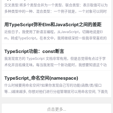
交叉类型:将多个类型合并为一个类型、联合类型：表示取值可以为
多种类型中的一种、混合类型：一个例子就是，一个对象可以同时
做为函数和对象使用，并带有额外的属性、类型断言：可以用来手
动指定一个值的类型
用TypeScript弥补Elm和JavaScript之间的差距
近些日子，我使用了新语言编程，从JavaScript，切确地说是El
m，转成TypeScript。在本文中，我将继续深挖一些我非常喜欢的
TypeScript特性。
TypeScript功能：const断言
我发现官方的 TypeScript 文档非常有用，但是总觉得有点过于学
术化并且枯燥无味。每当我发现一个新功能时，我想要知道这个功
能究竟能够解决什么问题而不是长篇大论
TypeScript_命名空间(namespace)
什么时候要用命名空间?如果你发现自己写的功能(函数/类/接口
等...)越来越多, 你想对他们进行分组管理就可以用命名空间, 下面先
用类，举例:发现namespace下还有export, export在这里用来表示
哪些功能是可以外部访问的:
点击更多...