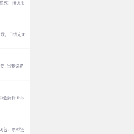
用模式：谁调用
数，且绑定thi
爱, 当我说扔
会解释 this
、闭包、原型链