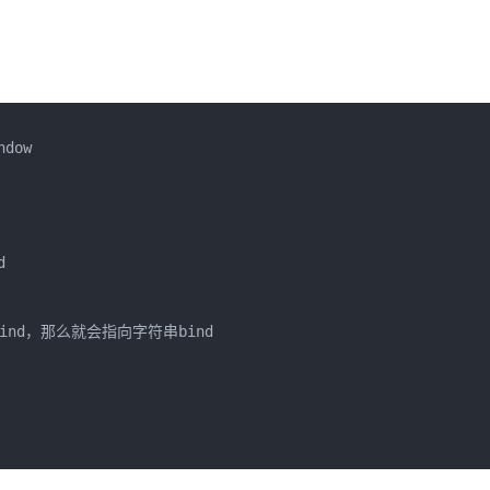
dow



ind，那么就会指向字符串bind
