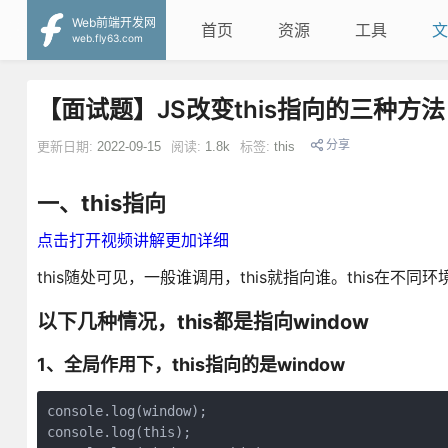
Web前端开发网
首页
资源
工具
文
web.fly63.com
【面试题】JS改变this指向的三种方法
分享
更新日期:
2022-09-15
阅读:
1.8k
标签:
this
一、this指向
点击打开视频讲解更加详细
this随处可见，一般谁调用，this就指向谁。this在不
以下几种情况，this都是指向window
1、全局作用下，this指向的是window
console.log(window);

console.log(this);
