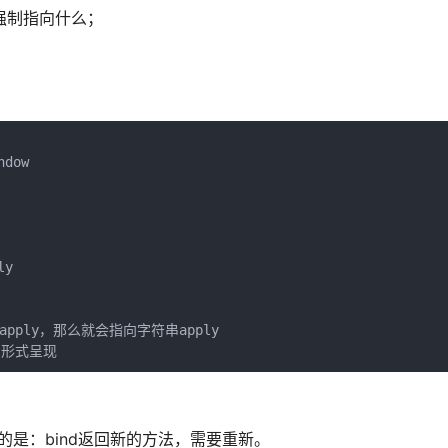
么强制指向什么；
dow

y

pply，那么就会指向字符串apply

注意的是：bind返回新的方法，需要重新。