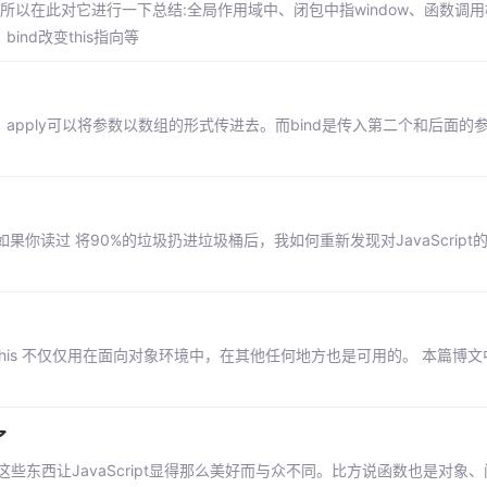
，所以在此对它进行一下总结:全局作用域中、闭包中指window、函数调
bind改变this指向等
传，apply可以将参数以数组的形式传进去。而bind是传入第二个和后面的参
读过 将90%的垃圾扔进垃圾桶后，我如何重新发现对JavaScript的
因为 this 不仅仅用在面向对象环境中，在其他任何地方也是可用的。 本篇博文中
。
了
是这些东西让JavaScript显得那么美好而与众不同。比方说函数也是对象