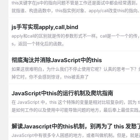
this关键字在js中的指向问题不管是工作还是面试中都会经常遇到
就指谁、构造函数中，this指实例对象、apply/call改变this的指向、
js手写实现apply,call,bind
apply和call的区别就是传的参数形式不一样。call是一个一个的
s，返回一个转化后的函数。
彻底淘汰并消除JavaScript中的this
如果这很难明白，为什么我们不停止使用它呢？认真的思考一下？如果你
掉它时，你不会感到惊讶，this被丢弃了
JavaScript中this的运行机制及爬坑指南
在 JavaScript 中，this 这个特殊的变量是相对比较复杂的，
是如何工作的以及使用中可能导致问题的地方，最后奉上最佳实践
解读Javascript中的this机制，别再为了 this 发愁
JavaScript中有很多令人困惑的地方，或者叫做机制。但是，就