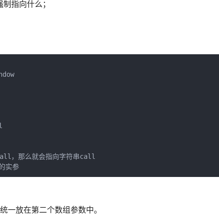
么强制指向什么；
dow



all，那么就会指向字符串call

数，统一放在第二个数组参数中。