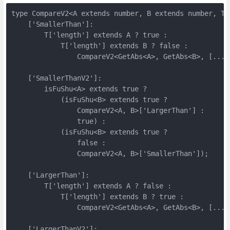
type CompareV2<A extends number, B extends number, T 
    ['SmallerThan']:

        T['length'] extends A ? true :

            T['length'] extends B ? false :

                CompareV2<GetAbs<A>, GetAbs<B>, [...T,
    ['SmallerThanV2']:

        isFuShu<A> extends true ?

            (isFuShu<B> extends true ?

                CompareV2<A, B>['LargerThan'] :

                true) :

            (isFuShu<B> extends true ?

                false :

                CompareV2<A, B>['SmallerThan']);

    ['LargerThan']:

        T['length'] extends A ? false :

            T['length'] extends B ? true :

                CompareV2<GetAbs<A>, GetAbs<B>, [...T,
    ['LargerThanV2']:
