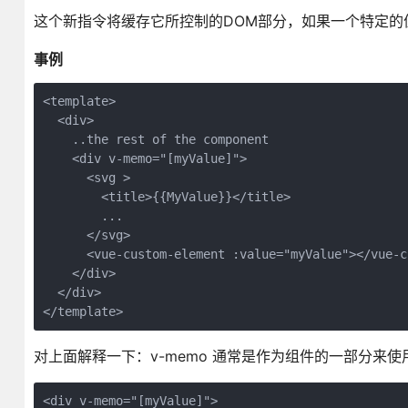
这个新指令将缓存它所控制的DOM部分，如果一个特定
事例
<template>

  <div>

    ..the rest of the component

    <div v-memo="[myValue]">

      <svg >

        <title>{{MyValue}}</title>

        ...

      </svg>

      <vue-custom-element :value="myValue"></vue-c
    </div>

  </div>

</template>
对上面解释一下：v-memo 通常是作为组件的一部分来使
<div v-memo="[myValue]">