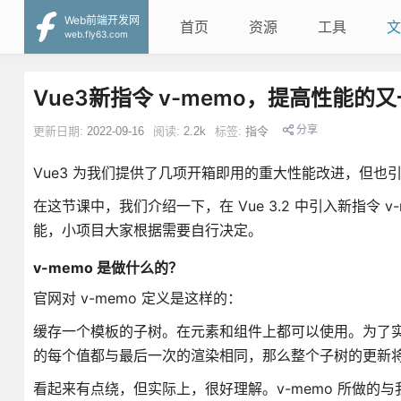
Web前端开发网
首页
资源
工具
文
web.fly63.com
Vue3新指令 v-memo，提高性能的
分享
更新日期:
2022-09-16
阅读:
2.2k
标签:
指令
Vue3 为我们提供了几项开箱即用的重大性能改进，但
在这节课中，我们介绍一下，在 Vue 3.2 中引入新指令 
能，小项目大家根据需要自行决定。
v-memo 是做什么的？
官网对 v-memo 定义是这样的：
缓存一个模板的子树。在元素和组件上都可以使用。为了
的每个值都与最后一次的渲染相同，那么整个子树的更新
看起来有点绕，但实际上，很好理解。v-memo 所做的与我