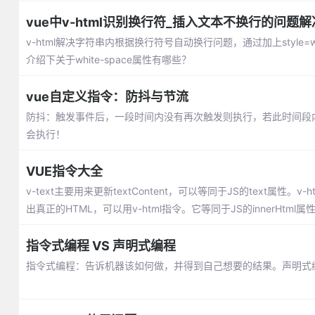
vue中v-html识别换行符_插入文本不换行的问题
v-html解决字符串内根据换行符号自动换行问题，通过加上style=wh
介绍下关于white-space属性有哪些？
vue自定义指令：防抖与节流
防抖：触发事件后，一段时间内没有再次触发则执行，若此时间段
会执行！
VUE指令大全
v-text主要用来更新textContent，可以等同于JS的text属
出真正的HTML，可以用v-html指令。它等同于JS的innerHtml属
指令式编程 VS 声明式编程
指令式编程：告诉机器该如何做，并得到自己想要的结果。声明式