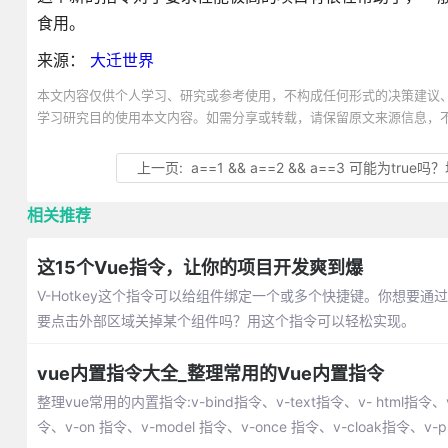
食用。
来源：
大迁世界
本文内容仅供个人学习、研究或参考使用，不构成任何形式的决策建议
学习研究目的使用本文内容。如需分享或转载，请保留原文来源信息，
上一页:
a==1 && a==2 && a==3 可能为tru
相关推荐
这15个Vue指令，让你的项目开发爽到爆
V-Hotkey这个指令可以给组件绑定一个或多个快捷键。你想要通过按
要点击外部区域关掉某个组件吗？用这个指令可以轻松实现。
vue内置指令大全_整理常用的Vue内置指令
整理vue常用的内置指令:v-bind指令、v-text指令、v- html指令、v-s
令、v-on 指令、v-model 指令、v-once 指令、v-cloak指令、v-