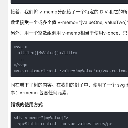
接着，我们将 v-memo分配给了一个特定的 DIV 和它
数组接受一个或多个值 v-memo="[valueOne, valueTwo
另外：用一个空数组调用 v-memo相当于使用v-once
<svg >

  <title>{{MyValue}}</title>

  ...

</svg>

<vue-custom-element :value="myValue"></vue-custom-
同在看下子树的内容。在我们的例子中，使用了一个 svg 元素和
事：v-memo 包含任何元素。
错误的使用方式
<div v-memo="[myValue]">

  <p>Static content, no vue values here</p>
