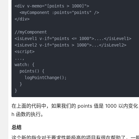
<div v-memo="[points > 1000]">

  <myComponent :points="points" />

</div>

//myComponent

<isLevel1 v-if="points <= 1000">....</isLevel1>

<isLevel2 v-if="points > 1000">...</isLevel2>

<script>

...,

watch: {

  points() {

    logPointChange();

  }

}
在上面的代码中，如果我们的 points 值是 1000 以内变化，
h 函数的执行。
总结
这个新的指令对于要求性能极高的项目有很在帮助了，一