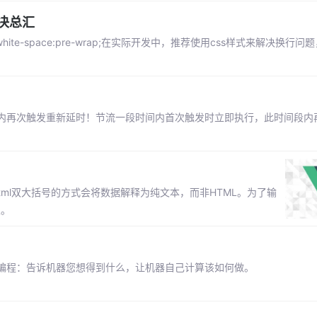
解决总汇
ite-space:pre-wrap;在实际开发中，推荐使用css样式来解决换行
内再次触发重新延时！节流一段时间内首次触发时立即执行，此时间段内
性。v-html双大括号的方式会将数据解释为纯文本，而非HTML。为了输
性。
编程：告诉机器您想得到什么，让机器自己计算该如何做。