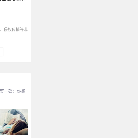
、侵权传播等非
？小菜一碟：你想