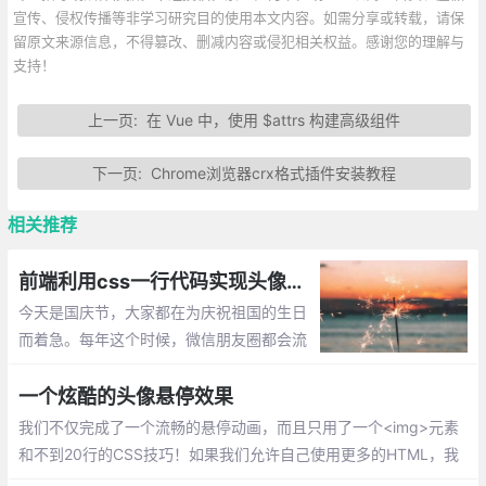
宣传、侵权传播等非学习研究目的使用本文内容。如需分享或转载，请保
留原文来源信息，不得篡改、删减内容或侵犯相关权益。感谢您的理解与
支持！
上一页:
在 Vue 中，使用 $attrs 构建高级组件
下一页:
Chrome浏览器crx格式插件安装教程
相关推荐
前端利用css一行代码实现头像与国旗的融合
今天是国庆节，大家都在为庆祝祖国的生日
而着急。每年这个时候，微信朋友圈都会流
行用旗子装饰头像，那么，如何通过将国旗
图片与我们的头像结合来快速得到想要的头
一个炫酷的头像悬停效果
像，如何简单的用CSS实现呢？
我们不仅完成了一个流畅的悬停动画，而且只用了一个<img>元素
和不到20行的CSS技巧！如果我们允许自己使用更多的HTML，我
们能简化CSS吗？当然可以。但我们是来学习CSS新技巧的!这是一