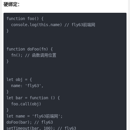
硬绑定：
function foo() {

  console.log(this.name) // fly63前端网

}

function doFoo(fn) {

  fn(); // 函数调用位置

}

let obj = {

  name: 'fly63',

}

let bar = function () {

  foo.call(obj)

}

let name = 'fly63前端网';

doFoo(bar); // fly63
