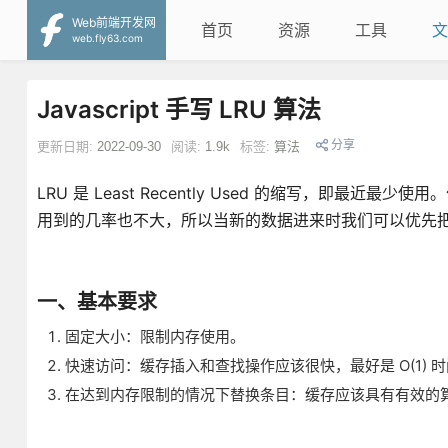
Web前端开发网
首页
资源
工具
文
web.fly63.com
Javascript 手写 LRU 算法
分享
更新日期:
2022-09-30
阅读:
1.9k
标签:
算法
LRU 是 Least Recently Used 的缩写，即
用到的几率也不大，所以当新的数据进来时我们可以优先
一、基本要求
固定大小：限制内存使用。
快速访问：缓存插入和查找操作应该很快，最好是 O(1) 
在达到内存限制的情况下替换条目：缓存应该具有有效的