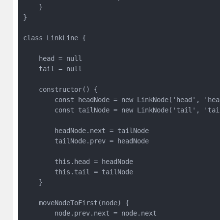
    }

}

class LinkLine {

    head = null

    tail = null

    constructor() {

        const headNode = new LinkNode('head', 'head
        const tailNode = new LinkNode('tail', 'tail
        headNode.next = tailNode

        tailNode.prev = headNode

        this.head = headNode

        this.tail = tailNode

    }

    moveNodeToFirst(node) {

        node.prev.next = node.next
