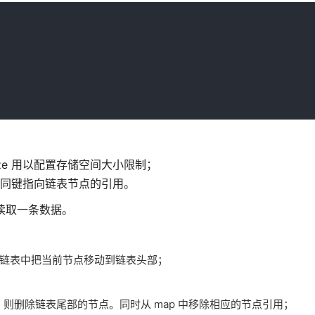
ize 用以配置存储空间大小限制；
不同键指向链表节点的引用。
y) 读取一条数据。
后从链表中把当前节点移动到链表头部；
则删除链表尾部的节点。同时从 map 中移除相应的节点引用；