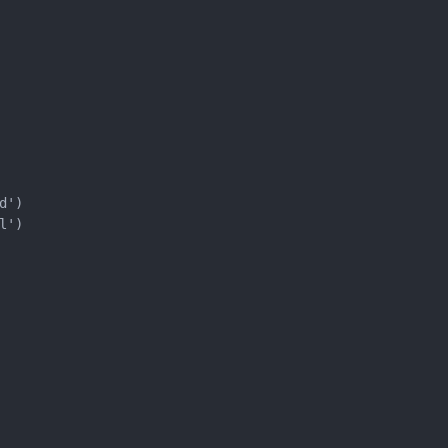
')

')
