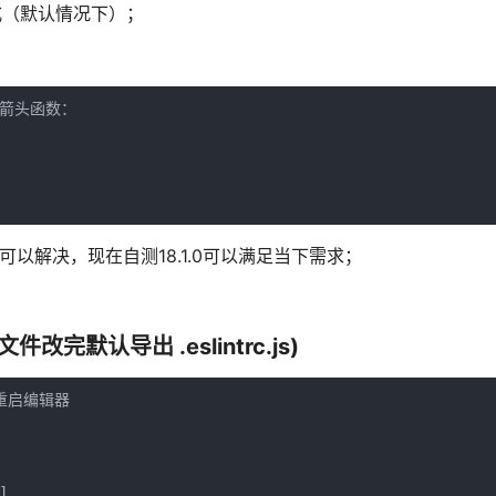
达式（默认情况下）；
; //箭头函数：
以解决，现在自测18.1.0可以满足当下需求；
 文件改完默认导出 .eslintrc.js)
尝试重启编辑器
,
