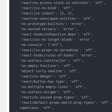
    'react/no-access-state-in-setstate': 'off',

    'react/jsx-no-bind': 'off',

    'react/jsx-indent': [2, 2],

    'react/no-unescaped-entities': 'off',

    'no-prototype-builtins': 'error',

    'no-nested-ternary': 'error',

    'react-hooks/exhaustive-deps': 'off',

    'react/jsx-no-target-blank': 'error',

    'no-console': ['off'],

    'react/jsx-props-no-spreading': 'off',

    'react-hooks/rules-of-hooks': 'error',

    'no-useless-constructor': 'off',

    'no-empty-function': 'off',

    'object-curly-newline': 'off',

    'react/no-danger': 'off',

    'react/button-has-type': 'off',

    'no-multiple-empty-lines': 'off',

    'no-useless-escape': 'off',

    'react/no-unused-prop-types': 'off',

    'react/default-props-match-prop-types': 'off',

    camelcase: 'off',
