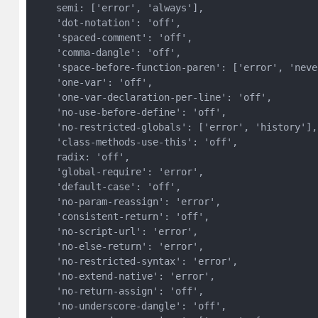
    semi: ['error', 'always'],

    'dot-notation': 'off',

    'spaced-comment': 'off',

    'comma-dangle': 'off',

    'space-before-function-paren': ['error', 'never
    'one-var': 'off',

    'one-var-declaration-per-line': 'off',

    'no-use-before-define': 'off',

    'no-restricted-globals': ['error', 'history'],

    'class-methods-use-this': 'off',

    radix: 'off',

    'global-require': 'error',

    'default-case': 'off',

    'no-param-reassign': 'error',

    'consistent-return': 'off',

    'no-script-url': 'error',

    'no-else-return': 'error',

    'no-restricted-syntax': 'error',

    'no-extend-native': 'error',

    'no-return-assign': 'off',

    'no-underscore-dangle': 'off',
