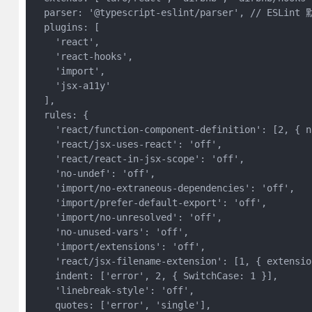
  parser: '@typescript-eslint/parser', 
  plugins: [

    'react',

    'react-hooks',

    'import',

    'jsx-a11y'

  ],

  rules: {

    'react/function-component-definition': [2, { n
    'react/jsx-uses-react': 'off',

    'react/react-in-jsx-scope': 'off',

    'no-undef': 'off',

    'import/no-extraneous-dependencies': 'off',

    'import/prefer-default-export': 'off',

    'import/no-unresolved': 'off',

    'no-unused-vars': 'off',

    'import/extensions': 'off',

    'react/jsx-filename-extension': [1, { extensio
    indent: ['error', 2, { SwitchCase: 1 }],

    'linebreak-style': 'off',

    quotes: ['error', 'single'],
