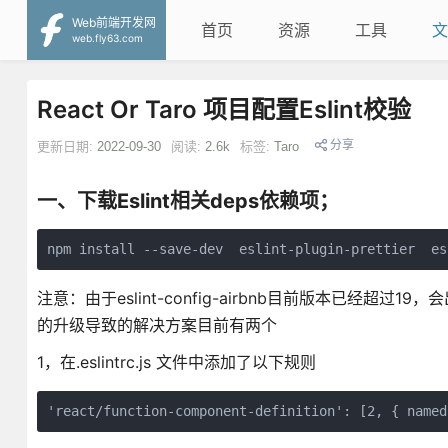
Web前端开发网
首页
资源
工具
文
web.fly63.com
React Or Taro 项目配置Eslint校验
分享
更新日期:
2022-09-30
阅读:
2.6k
标签:
Taro
一、下载Eslint相关deps依赖项；
npm install --save-dev  eslint-plugin-prettier  es
注意：由于eslint-config-airbnb目前版本已经超
的升级导致的解决方案目前有两个
1，在.eslintrc.js 文件中添加了以下规则
'react/function-component-definition': [2, { named