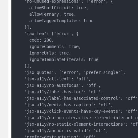
    'no-unused-expressions': ['error', {

      allowShortCircuit: true,

      allowTernary: true,

      allowTaggedTemplates: true

    }],

    'max-len': ['error', {

      code: 200,

      ignoreComments: true,

      ignoreUrls: true,

      ignoreTemplateLiterals: true

    }],

    'jsx-quotes': ['error', 'prefer-single'],

    'jsx-a11y/alt-text': 'off',

    'jsx-a11y/no-autofocus': 'off',

    'jsx-a11y/label-has-for': 'off',

    'jsx-a11y/label-has-associated-control': 'off',
    'jsx-a11y/media-has-caption': 'off',

    'jsx-a11y/click-events-have-key-events': 'off',
    'jsx-a11y/no-noninteractive-element-interaction
    'jsx-a11y/no-static-element-interactions': 'off
    'jsx-a11y/anchor-is-valid': 'off',

    'prefer-destructuring': 'off',
