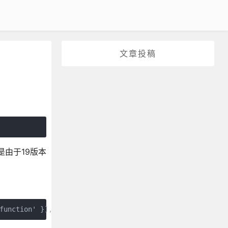
文章投稿
这是由于19版本
function' }],