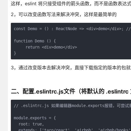
这样，eslint 将只接受组件的箭头函数，而不是函数表
2，可以改变函数写法来解决冲突，这样是最简单的
const Demo = () : ReactNode => <div>demo</div>
function Demo () {
     return <div>demo</div>
}
3，通过改变版本去解决冲突，直接下载指定的版本的包就可
二、配置.eslintrc.js文件（将默认的 .eslintrc
// .eslintrc.js 如果编辑器module.exports报错，可
module.exports = {

  root: true,

  extends: ['taro/react', 'airbnb', 'airbnb/hooks']