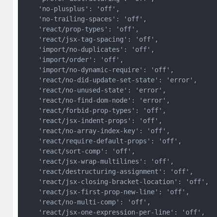
    'no-plusplus': 'off',

    'no-trailing-spaces': 'off',

    'react/prop-types': 'off',

    'react/jsx-tag-spacing': 'off',

    'import/no-duplicates': 'off',

    'import/order': 'off',

    'import/no-dynamic-require': 'off',

    'react/no-did-update-set-state': 'error',

    'react/no-unused-state': 'error',

    'react/no-find-dom-node': 'error',

    'react/forbid-prop-types': 'off',

    'react/jsx-indent-props': 'off',

    'react/no-array-index-key': 'off',

    'react/require-default-props': 'off',

    'react/sort-comp': 'off',

    'react/jsx-wrap-multilines': 'off',

    'react/destructuring-assignment': 'off',

    'react/jsx-closing-bracket-location': 'off',

    'react/jsx-first-prop-new-line': 'off',

    'react/no-multi-comp': 'off',

    'react/jsx-one-expression-per-line': 'off',
