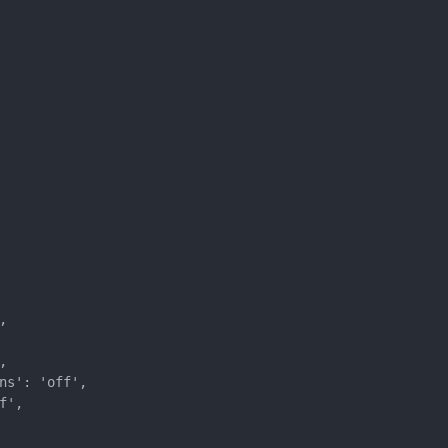




s': 'off',

',
