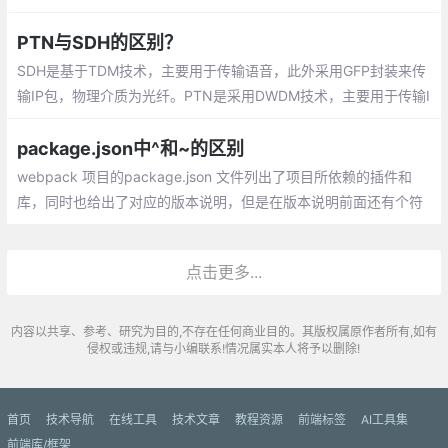
止窥视和窃取源代码
PTN与SDH的区别？
SDH是基于TDM技术，主要用于传输语音，此外采用GFP封装来传
输IP包，物理介质为光纤。PTN是采用DWDM技术，主要用于传输I
P包、以太网帧，此外采用MPLS-TP技术来实现PWE3伪线
package.json中^和~的区别
webpack 项目的package.json 文件列出了项目所依赖的插件和
库，同时也给出了对应的版本说明，但是在版本说明前面还有个符
号：‘^‘（插入符号）和‘~‘（波浪符号），总结了下他们之间的区
别：
点击更多...
内容以共享、参考、研究为目的,不存在任何商业目的。其版权属原作者所有,如有
侵权或违规,请与小编联系!情况属实本人将予以删除!
首页
技术导航
在线工具
技术文章
教程资源
前端标签
AI工具集
前端库/框架