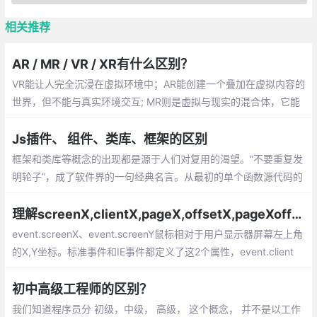
相关推荐
AR / MR / VR / XR有什么区别？
VR能让人完全沉浸在虚拟环境中；AR能创建一个叠加在虚拟内容的
世界，但不能与真实环境交互; MR则是虚拟与现实的混合体，它能
创造出可以与真实环境交互的虚拟物体。最后，XR则是包括三种
“现实”（AR，VR，MR）的术语。
Js插件、 组件、类库、框架的区别
框架和类库等概念的出现都是源于人们对复用的渴望。“不要重复发
明轮子”，成了软件界的一句经典名言。从最初的单个函数源代码的
复用，到面向对象中类的复用（通常以类库的形式体现）
理解screenX,clientX,pageX,offsetX,pageXoffset的区别
event.screenX、event.screenY鼠标相对于用户显示器屏幕左上角
的X,Y坐标。标准事件和IE事件都定义了这2个属性，event.client
X、event.clientY鼠标相对于浏览器可视区域的X,Y坐标
初中高级工程师的区别？
我们知道程序员分 初级，中级， 高级， 这个概念， 并不是以工作