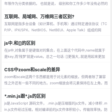
年限作为分类依据的。 也就是说， 级别和你工作多少年没有必然的
联系。一个初级工程师可能工作很多年依然是初级工程师， 也有的
工程师， 工作短短两三年， 就跻身高级工程师的行列。
互联网、局域网、万维网三者区别?
互联网是指多台设备（如计算机、手机等）通过特定通信协议（TC
P/IP、IPX/SPX、NetBIOS、NetBEUI、Apple Talk）组成的网
络。一般可分为以下三种：局域网LAN(Local Area Network)：一
般不大于10公里，而且通常只使用一种传输介质
js中.和[]的区别
在js中,对象属于是键值对的集合，在上面这个代码中,name就属于
是key,而‘残梦‘就是value。总之一句话: []更强大,.就是用起来更加
习惯一些,一开始用[]的时候总是会当成数组,需要注意一下
CSS中zoom和scale的差异
zoom和scale这两个东西都是用于对元素的缩放，但两者除了兼容
性之外还有一些不同的地方。zoom缩放会将元素保持在左上角，而
scale默认是中间位置，可以通过transform-origin来设置。
*.min.js跟*.js的区别
js是JavaScript 源码文件， .min.js是压缩版的js文件。减小体积 .m
in.js文件经过压缩，相对编译前的js文件体积较小，传输效率快。防