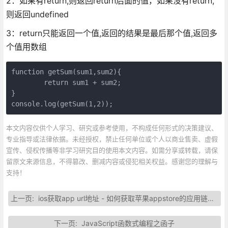
2：如果有return,则返回return后面的值，如果没有return,
则返回undefined
3：return只能返回一个值,返回的结果是最后那个值,返回多
个值用数组
function getSum(sum1,sum2){

	return sum1 + sum2;

}

console.log(getSum(1,2));
本文内容仅供个人学习、研究或参考使用，不构成任何形式的决策建议、
专业指导或法律依据。未经授权，禁止任何单位或个人以商业售卖、虚假
宣传、侵权传播等非学习研究目的使用本文内容。如需分享或转载，请保
留原文来源信息，不得篡改、删减内容或侵犯相关权益。感谢您的理解与
支持！
上一页:
ios获取app url地址 - 如何获取苹果appstore的应用链接？
下一页:
JavaScript函数式编程之函子