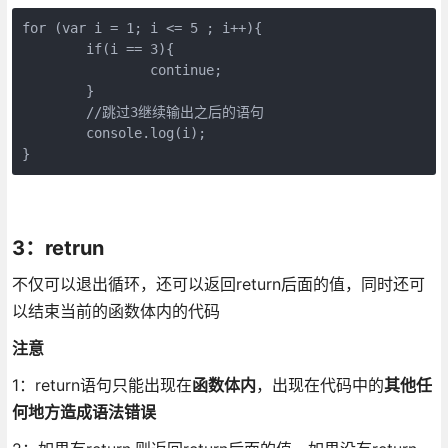
for (var i = 1; i <= 5 ; i++){

	if(i == 3){

		continue;

	}

	//跳过3继续输出之后的语句

	console.log(i);

}
3：retrun
不仅可以退出循环，还可以返回return后面的值，同时还可
以结束当前的函数体内的代码
注意
1：return语句只能出现在
函数体内
，出现在代码中的
其他任
何地方造成语法错误