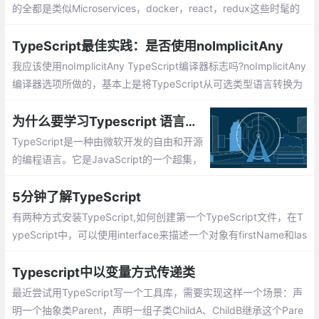
的全都是类似Microservices，docker，react，redux这些时髦的
东西。我在前端技术方面积累了一些类似的经验
TypeScript最佳实践：是否使用noImplicitAny
我应该使用noImplicitAny TypeScript编译器标志吗?noImplicitAny
编译器选项所做的，基本上是将TypeScript从可选类型语言转换为
强制类型检验语言。这使得TypeScript离JavaScript的超集稍微远
了一些，因为简单的：
为什么要学习Typescript 语言呢?Typescript 开发环境安装
TypeScript是一种由微软开发的自由和开源
的编程语言。它是JavaScript的一个超集，
TypeScript是JavaScript类型的超集，它可
以编译成纯JavaScript。TypeScript可以在
5分钟了解TypeScript
任何浏览器、任何计算机和任何操作系统上
有两种方式安装TypeScript,如何创建第一个TypeScript文件，在T
运行，并且是开源的。
ypeScript中，可以使用interface来描述一个对象有firstName和las
tName两个属性，TypeScript支持JavaScript的新功能，其中很重
要的一个功能就是基于类的面向对象编程
Typescript中以变量方式传递类
最近尝试用TypeScript写一个工具库，需要实现这样一个场景：声
明一个抽象类Parent，声明一组子类ChildA、ChildB继承这个Pare