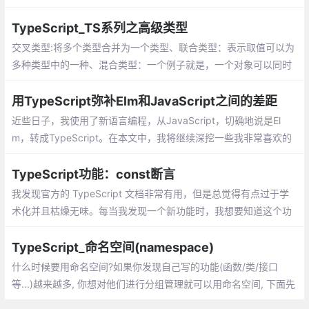
nt，实现它的抽象方法
TypeScript_TS系列之高级类型
交叉类型:将多个类型合并为一个类型、联合类型：表示取值可以为
多种类型中的一种、混合类型：一个例子就是，一个对象可以同时
做为函数和对象使用，并带有额外的属性、类型断言：可以用来手
动指定一个值的类型
用TypeScript弥补Elm和JavaScript之间的差距
近些日子，我使用了新语言编程，从JavaScript，切确地说是El
m，转成TypeScript。在本文中，我将继续深挖一些我非常喜欢的
TypeScript特性。
TypeScript功能：const断言
我发现官方的 TypeScript 文档非常有用，但是总觉得有点过于学
术化并且枯燥无味。每当我发现一个新功能时，我想要知道这个功
能究竟能够解决什么问题而不是长篇大论
TypeScript_命名空间(namespace)
什么时候要用命名空间?如果你发现自己写的功能(函数/类/接口
等...)越来越多, 你想对他们进行分组管理就可以用命名空间, 下面先
用类，举例:发现namespace下还有export, export在这里用来表示