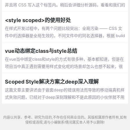
并且将 CSS 写入这个标签内。稍后会详细分析源码，看看和我们的
思路是否一致。
<style scoped>的使用好处
在样式开发过程中，有两个问题比较突出：全局污染 —— CSS 文
件中的选择器是全局生效的，不同文件中的同名选择器，根据 build
后生成文件中的先后顺序，后面的样式会将前面的覆盖；
vue动态绑定class与style总结
在vue当中绑定class和style的方式有很多种，基本都知道，但是在
项目当中真正遇到需要用样式变化呢的场景却怎么也想不起来，很
模糊，只能写一些简单地样式逻辑，今天来总结一下vue中动态绑
定样式的情况
Scoped Style解决方案之deep深入理解
这篇文章主要讲述由于嵌套deep的错误用法而导致的移动端真机样
式失效问题，已经对于deep深刻理解和不是此原因的小伙伴就不用
看了
内容以共享、参考、研究为目的,不存在任何商业目的。其版权属原作者所有,如有
侵权或违规,请与小编联系!情况属实本人将予以删除!