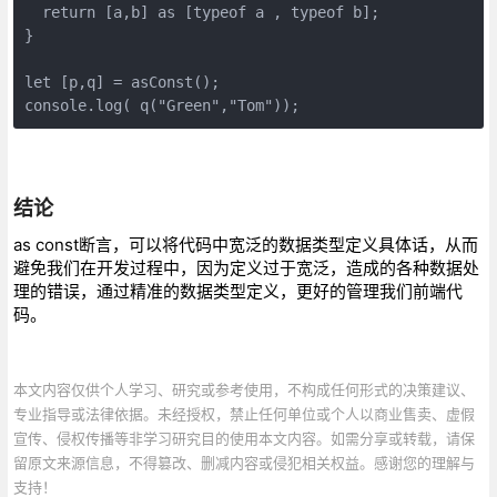
  return [a,b] as [typeof a , typeof b];
}
let [p,q] = asConst();
console.log( q("Green","Tom"));
结论
as const断言，可以将代码中宽泛的数据类型定义具体话，从而
避免我们在开发过程中，因为定义过于宽泛，造成的各种数据处
理的错误，通过精准的数据类型定义，更好的管理我们前端代
码。
本文内容仅供个人学习、研究或参考使用，不构成任何形式的决策建议、
专业指导或法律依据。未经授权，禁止任何单位或个人以商业售卖、虚假
宣传、侵权传播等非学习研究目的使用本文内容。如需分享或转载，请保
留原文来源信息，不得篡改、删减内容或侵犯相关权益。感谢您的理解与
支持！