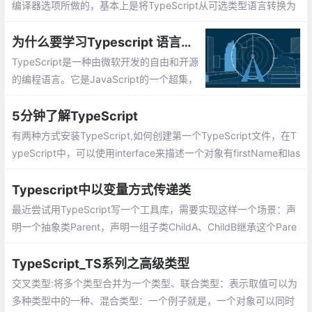
编译器选项所做的，基本上是将TypeScript从可选类型语言转换为
强制类型检验语言。这使得TypeScript离JavaScript的超集稍微远
了一些，因为简单的：
为什么要学习Typescript 语言呢?Typescript 开发环境安装
TypeScript是一种由微软开发的自由和开源
的编程语言。它是JavaScript的一个超集，
TypeScript是JavaScript类型的超集，它可
以编译成纯JavaScript。TypeScript可以在
5分钟了解TypeScript
任何浏览器、任何计算机和任何操作系统上
有两种方式安装TypeScript,如何创建第一个TypeScript文件，在T
运行，并且是开源的。
ypeScript中，可以使用interface来描述一个对象有firstName和las
tName两个属性，TypeScript支持JavaScript的新功能，其中很重
要的一个功能就是基于类的面向对象编程
Typescript中以变量方式传递类
最近尝试用TypeScript写一个工具库，需要实现这样一个场景：声
明一个抽象类Parent，声明一组子类ChildA、ChildB继承这个Pare
nt，实现它的抽象方法
TypeScript_TS系列之高级类型
交叉类型:将多个类型合并为一个类型、联合类型：表示取值可以为
多种类型中的一种、混合类型：一个例子就是，一个对象可以同时