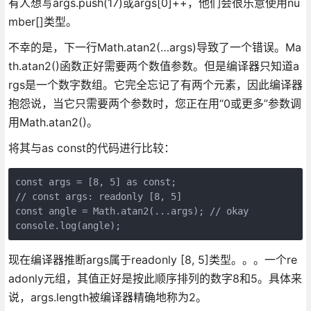
有人想写args.push(17)或args[0]++，他们会很乐意使用nu
mber[]类型。
不幸的是，下一行Math.atan2(…args)导致了一个错误。Ma
th.atan2()函数正好需要两个数值参数。但是编译器只知道a
rgs是一个数字数组。它完全忘记了有两个元素，因此编译器
抱怨说，当它只需要两个参数时，您正在用“0或更多”参数调
用Math.atan2()。
将其与as const的代码进行比较：
const args = [8, 5] as const;
// const args: readonly [8, 5]
const angle = Math.atan2(...args); // okay
console.log(angle);
现在编译器推断args属于readonly [8, 5]类型。。。一个re
adonly元组，其值正好是按此顺序排列的数字8和5。具体来
说，args.length被编译器精确地称为2。