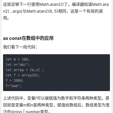
这就足够下一行使用Math.atan2()了。编译器知道Math.ata
n2(…args)与Math.atan2(8, 5)相同，这是一个有效的调
用。
as const在数组中的应用
我们看下一段代码：
let m = 100;
let n="abc";
let array = [m,n] ;
let f = array[0];
f = 2000;
f="aaa";
上述代码中，变量f可以被赋值为数字和字符串两种类型。原
因就是变量m和n是两种类型，赋值给数组后，数组类型为宽
泛的string | number类型。