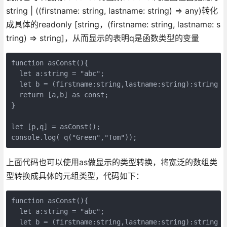
string | ((firstname: string, lastname: string) => any)转化
成具体的readonly [string，(firstname: string, lastname: s
tring) => string]，从而显示的表明q是函数类型的变量
function asConst(){
  let a:string = "abc";
  let b = (firstname:string,lastname:string):string =
  return [a,b] as const;
}
let [p,q] = asConst();
console.log( q("Green","Tom"));
上面代码也可以使用as做显示的类型转换，将宽泛的数组类
型转换成具体的元组类型，代码如下：
function asConst(){
  let a:string = "abc";
  let b = (firstname:string,lastname:string):string =