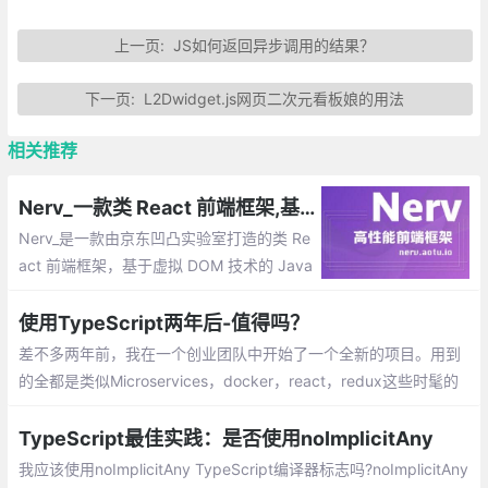
上一页:
JS如何返回异步调用的结果？
下一页:
L2Dwidget.js网页二次元看板娘的用法
相关推荐
Nerv_一款类 React 前端框架,基于虚拟 DOM 技术的 JavaScript(TypeScript) 库
Nerv_是一款由京东凹凸实验室打造的类 Re
act 前端框架，基于虚拟 DOM 技术的 Java
Script(TypeScript) 库。它基于React标
准，提供了与 React 16 一致的使用方式与
使用TypeScript两年后-值得吗？
API。
差不多两年前，我在一个创业团队中开始了一个全新的项目。用到
的全都是类似Microservices，docker，react，redux这些时髦的
东西。我在前端技术方面积累了一些类似的经验
TypeScript最佳实践：是否使用noImplicitAny
我应该使用noImplicitAny TypeScript编译器标志吗?noImplicitAny