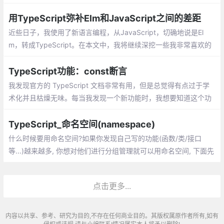
做为函数和对象使用，并带有额外的属性、类型断言：可以用来手
动指定一个值的类型
用TypeScript弥补Elm和JavaScript之间的差距
近些日子，我使用了新语言编程，从JavaScript，切确地说是El
m，转成TypeScript。在本文中，我将继续深挖一些我非常喜欢的
TypeScript特性。
TypeScript功能：const断言
我发现官方的 TypeScript 文档非常有用，但是总觉得有点过于学
术化并且枯燥无味。每当我发现一个新功能时，我想要知道这个功
能究竟能够解决什么问题而不是长篇大论
TypeScript_命名空间(namespace)
什么时候要用命名空间?如果你发现自己写的功能(函数/类/接口
等...)越来越多, 你想对他们进行分组管理就可以用命名空间, 下面先
用类，举例:发现namespace下还有export, export在这里用来表示
哪些功能是可以外部访问的:
点击更多...
内容以共享、参考、研究为目的,不存在任何商业目的。其版权属原作者所有,如有