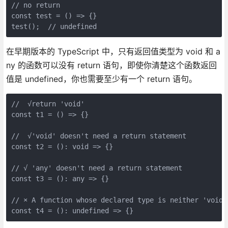
// no return

const test = () => {}

test();  // undefined
在早期版本的 TypeScript 中，只有返回值类型为 void 和 a
ny 的函数可以没有 return 语句，即使你清楚这个函数返回
值是 undefined，你也需要至少有一个 return 语句。
//  √return 'void'

const t1 = () => {}

//  √'void' doesn't need a return statement

const t2 = (): void => {}

// √ 'any' doesn't need a return statement

const t3 = (): any => {}

// × A function whose declared type is neither 'void'
const t4 = (): undefined => {}