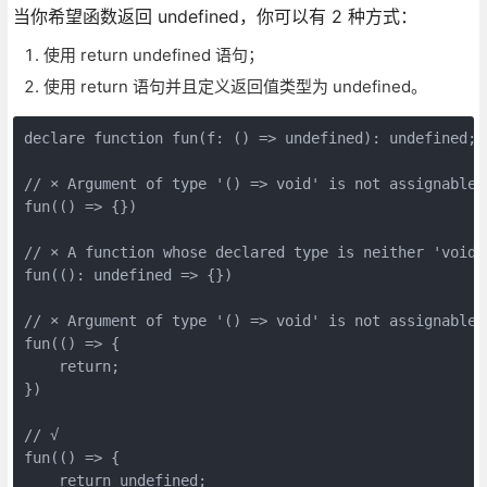
当你希望函数返回 undefined，你可以有 2 种方式：
使用 return undefined 语句；
使用 return 语句并且定义返回值类型为 undefined。
declare function fun(f: () => undefined): undefined;

// × Argument of type '() => void' is not assignable 
fun(() => {})

// × A function whose declared type is neither 'void'
fun((): undefined => {})

// × Argument of type '() => void' is not assignable 
fun(() => {

    return;

})

// √

fun(() => {

    return undefined;
