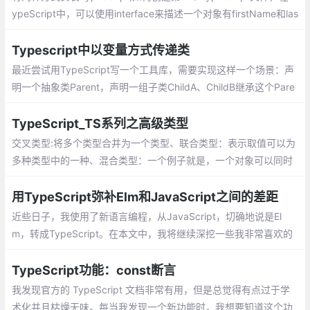
运行，并且是开源的。
ypeScript中，可以使用interface来描述一个对象有firstName和las
tName两个属性，TypeScript支持JavaScript的新功能，其中很重
要的一个功能就是基于类的面向对象编程
Typescript中以变量方式传递类
最近尝试用TypeScript写一个工具库，需要实现这样一个场景：声
明一个抽象类Parent，声明一组子类ChildA、ChildB继承这个Pare
nt，实现它的抽象方法
TypeScript_TS系列之高级类型
交叉类型:将多个类型合并为一个类型、联合类型：表示取值可以为
多种类型中的一种、混合类型：一个例子就是，一个对象可以同时
做为函数和对象使用，并带有额外的属性、类型断言：可以用来手
动指定一个值的类型
用TypeScript弥补Elm和JavaScript之间的差距
近些日子，我使用了新语言编程，从JavaScript，切确地说是El
m，转成TypeScript。在本文中，我将继续深挖一些我非常喜欢的
TypeScript特性。
TypeScript功能：const断言
我发现官方的 TypeScript 文档非常有用，但是总觉得有点过于学
术化并且枯燥无味。每当我发现一个新功能时，我想要知道这个功