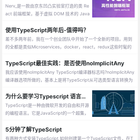
Nerv_是一款由京东凹凸实验室打造的类 Re
act 前端框架，基于虚拟 DOM 技术的 Java
Script(TypeScript) 库。它基于React标
准，提供了与 React 16 一致的使用方式与
使用TypeScript两年后-值得吗？
API。
差不多两年前，我在一个创业团队中开始了一个全新的项目。用到
的全都是类似Microservices，docker，react，redux这些时髦的
东西。我在前端技术方面积累了一些类似的经验
TypeScript最佳实践：是否使用noImplicitAny
我应该使用noImplicitAny TypeScript编译器标志吗?noImplicitAny
编译器选项所做的，基本上是将TypeScript从可选类型语言转换为
强制类型检验语言。这使得TypeScript离JavaScript的超集稍微远
了一些，因为简单的：
为什么要学习Typescript 语言呢?Typescript 开发环境安装
TypeScript是一种由微软开发的自由和开源
的编程语言。它是JavaScript的一个超集，
TypeScript是JavaScript类型的超集，它可
以编译成纯JavaScript。TypeScript可以在
5分钟了解TypeScript
任何浏览器、任何计算机和任何操作系统上
有两种方式安装TypeScript,如何创建第一个TypeScript文件，在T