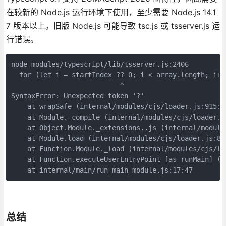
在较新的 Node.js 运行环境下使用，至少需要 Node.js 14.1
7 版本以上。旧版 Node.js 可能导致 tsc.js 或 tsserver.js 运
行错误。
node_modules/typescript/lib/tsserver.js:2406

  for (let i = startIndex ?? 0; i < array.length; i++)
                           ^

SyntaxError: Unexpected token '?'

    at wrapSafe (internal/modules/cjs/loader.js:915:16
    at Module._compile (internal/modules/cjs/loader.js
    at Object.Module._extensions..js (internal/module
    at Module.load (internal/modules/cjs/loader.js:863
    at Function.Module._load (internal/modules/cjs/loa
    at Function.executeUserEntryPoint [as runMain] (i
    at internal/main/run_main_module.js:17:47
总结