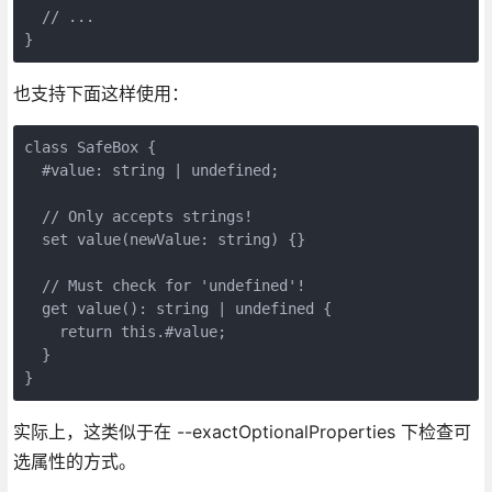
  // ...

}
也支持下面这样使用：
class SafeBox {

  #value: string | undefined;

  // Only accepts strings!

  set value(newValue: string) {}

  // Must check for 'undefined'!

  get value(): string | undefined {

    return this.#value;

  }

}
实际上，这类似于在 --exactOptionalProperties 下检查可
选属性的方式。