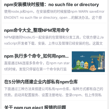
下：config文件夹下dev.env.js中修改代码、prod.env.js中修改代
npm安装模块时报错：no such file or directory
码 HOST为截取到的参数
使用node.js和npm，在安装模块的时候报错npm WARN saveError
ENOENT: no such file or directory, open ...的解决办法。这个原
因就是因为项目没有进行初始化，缺少package.json文件造成的。
需要package.json才能npm install。 可以npm init初始化生成一个
npm命令大全_整理NPM常用命令
package.json。
NPM是随同NodeJS一起安装的包管理和分发工具，它很方便让Ja
vaScript开发者下载、安装、上传以及管理已经安装的包。这篇文
章整理NPM常用的一些命令
npm 执行多个命令_如何用npm同时执行多条监听命令
直接通过&&连接多条命令，在npm run star
t的时候，发现只停留在第一个命令执行监
听，后面的命令都没有执行。只能通过打开
多个窗口分别执行多条命令，那么有没有办
在5分钟内搭建企业内部私有npm仓库
法实现一条npm命令执行多条监听呢？
下面通过三种方法来搭建公司私有npm仓库，每种方式都有自己的
优势。启动并配置服务、设置注册地址、登录cnpm、包上传到私
有仓库、查看预览包、通过verdaccio搭建....
关于 npm run eject 报错的问题