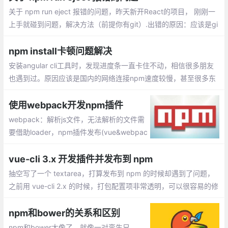
关于 npm run eject 报错的问题，昨天新开React的项目， 刚刚一
上手就碰到问题，解决方法（前提你有git）.出错的原因：应该是gi
t没有安装好，或者代码没有提交上git
npm install卡顿问题解决
安装angular cli工具时，发现进度条一直卡住不动，相信很多朋友
也遇到过。原因应该是国内的网络连接npm速度较慢，甚至很多东
西都无法下载安装。那么如何解决这个问题呢？
使用webpack开发npm插件
webpack：解析js文件，无法解析的文件需
要借助loader，npm插件发布(vue&webpac
k&单页面)：npm init =>package.json，创
建.vue文件 =>插件界面及功能，index.js =>
vue-cli 3.x 开发插件并发布到 npm
入口文件
抽空写了一个 textarea，打算发布到 npm 的时候却遇到了问题，
之前用 vue-cli 2.x 的时候，打包配置项非常透明，可以很容易的修
改，但升级到 vue-cli 3.x 之后，反而一脸懵逼
npm和bower的关系和区别
npm和bower太像了，就像一对孪生兄