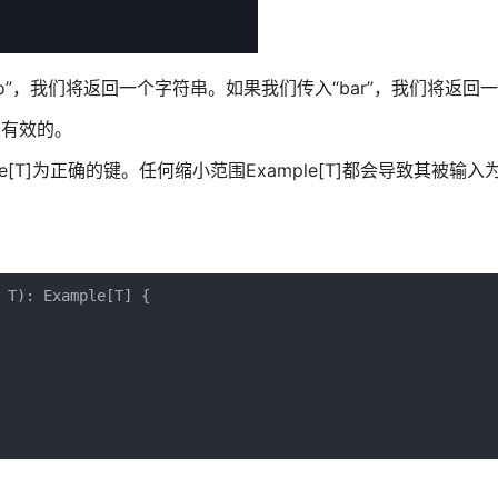
”，我们将返回一个字符串。如果我们传入“bar”，我们将返回
是有效的。
le[T]为正确的键。任何缩小范围Example[T]都会导致其被输入为n
 T): Example[T] {