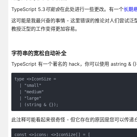
TypeScript 5.3
可能会
在此处进行一些更改。有一个
长期
这可能是我最兴奋的事情 - 这里错误的推论对人们尝试泛型来
教授泛型的工作变得更加容易。
字符串的宽松自动补全
TypeScript 有一个著名的 hack，你可以使用 astrin
type <>IconSize =
  | "small"
  | "medium"
  | "large"
  | (string & {});
此注释可能看起来很奇怪 - 但它存在的原因是您可以传递
const <>icons: <>IconSize[] = [