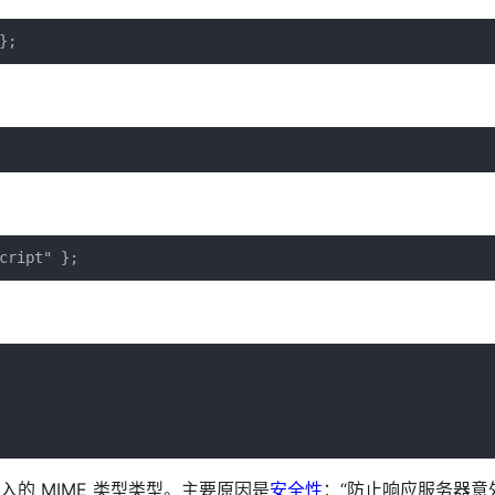
};
cript" };
导入的 MIME 类型类型。主要原因是
安全性
：“防止响应服务器意