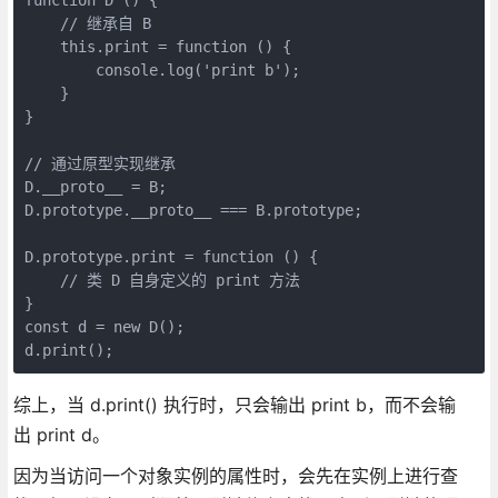
    // 继承自 B

    this.print = function () {

	console.log('print b');

    }

}

// 通过原型实现继承

D.__proto__ = B;

D.prototype.__proto__ === B.prototype;

D.prototype.print = function () {

    // 类 D 自身定义的 print 方法

}

const d = new D();

d.print();
综上，当 d.print() 执行时，只会输出 print b，而不会输
出 print d。
因为当访问一个对象实例的属性时，会先在实例上进行查