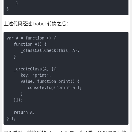
    }

}
上述代码经过 babel 转换之后：
var A = function () {

   function A() {

      _classCallCheck(this, A);

   }

   _createClass(A, [{

      key: 'print',

      value: function print() {

         console.log('print a');

      }

   }]);

   return A;

}();