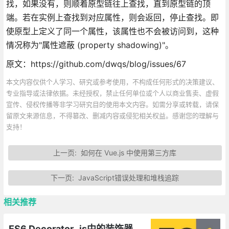
找，如果没有，则顺着原型链往上查找，直到原型链的顶
端。若在实例上查找到对应属性，则会返回，停止查找。即
使原型上定义了同一个属性，该属性也不会被访问到，这种
情况称为"属性遮蔽 (property shadowing)"。
原文：https://github.com/dwqs/blog/issues/67
本文内容仅供个人学习、研究或参考使用，不构成任何形式的决策建议、
专业指导或法律依据。未经授权，禁止任何单位或个人以商业售卖、虚假
宣传、侵权传播等非学习研究目的使用本文内容。如需分享或转载，请保
留原文来源信息，不得篡改、删减内容或侵犯相关权益。感谢您的理解与
支持！
上一页:
如何在 Vue.js 中使用第三方库
下一页:
JavaScript错误处理和堆栈追踪
相关推荐
ES6 Decorator_js中的装饰器函数