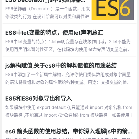
ES6装饰器（Decorator）是一个函数，用来
修改类的行为 在设计阶段可以对类和属性进
行注释和修改。从本质上上讲，装饰器的最
大作用是修改预定义好的逻辑，或者给各种
ES6中let变量的特点，使用let声明总汇
结构添加一些元数据。
ES6中let变量的特点：1.let声明变量存在块级作用域，2.let不能先
使用再声明3.暂时性死区，在代码块内使用let命令声明变量之前，
该变量都是不可用的，4.不允许重复声明
js解构赋值,关于es6中的解构赋值的用途总结
ES6中添加了一个新属性解构，允许你使用类似数组或对象字面量
的语法将数组和对象的属性赋给各种变量。用途：交换变量的值、
从函数返回多个值、函数参数的定义、提取JSON数据、函数参数
的默认值...
ES5和ES6对象导出和导入
如果模块中使用 export default {},只能通过 import 对象名称 from
模块路径 ,不能通过 import {对象名称} from 模块路径。如果使用 i
mport {对象名称} from 模块路径 导出具体某个对象或者方法名称
es6 箭头函数的使用总结，带你深入理解js中的箭头函数