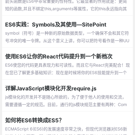
箭头函数是ES6中非常重要的性特性。它最显著的作用就是：更简
短的函数,并且不绑定this,arguments等属性，它的this永远指向其
上下文的 this。它最适合用于非方法函数，并且它们不能用作构造
函数。
ES6实践：Symbols及其使用—SitePoint
symbol（符号）是一种新的原始数据类型，一个确保不会和其它符
号冲突的唯一令牌。从这个意义上讲，你可以把符号看作是一种UU
ID（通用唯一识别码）。 让我们看看符号是如何工作的，以及我们
能用它做些什么。
使用ES6让你的React代码提升到一个新档次
ES6使您的代码更具表现力和可读性。而且它与React完美配合！现
在您已了解更多基础知识：现在是时候将你的ES6技能提升到一个
新的水平！嵌套props解构、 传下所有props、props解构、作为参
数的函数、列表解构
详解JavaScript模块化开发require.js
js模块化的开发并不是随心所欲的，为了便于他人的使用和交流，
需要遵循一定的规范。目前，通行的js模块规范主要有两种：Com
monJS和AMD
如何将ES6转换成ES5？
ECMAScript 6(ES6)的发展速度非常之快，但现代浏览器对ES6新