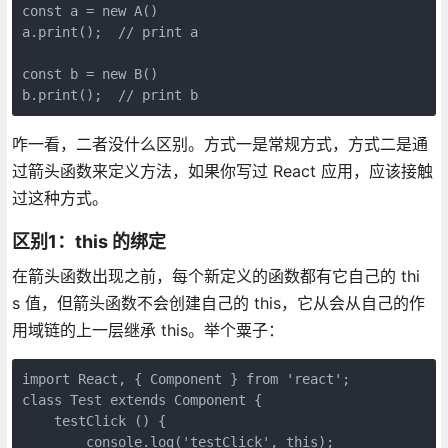
const a = new A() 

a.print();  // print a

const b = new B() 

b.print();  // print b
咋一看，二者没什么区别。方式一是常规方式，方式二是通
过箭头函数来定义方法，如果你写过 React 应用，应该接触
过这种方式。
区别1：this 的绑定
在箭头函数出现之前，每个新定义的函数都有它自己的 thi
s 值，但箭头函数不会创建自己的 this，它从会从自己的作
用域链的上一层继承 this。举个粟子：
import React, { Component } from 'react';

class Test extends Component {

    testClick () {

	console.log('testClick', this);
