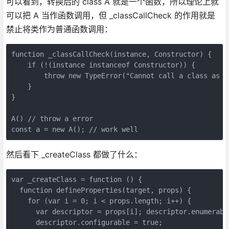
可以看到，转换后的 class A 就是一个函数，所以理论上就
可以把 A 当作函数调用，但 _classCallCheck 的作用就是
禁止将类作为普通函数调用：
function _classCallCheck(instance, Constructor) { 

    if (!(instance instanceof Constructor)) { 

        throw new TypeError("Cannot call a class as a 
    } 

}

A() // throw a error

const a = new A(); // work well
然后看下 _createClass 都做了什么：
var _createClass = function () { 

  function defineProperties(target, props) { 

    for (var i = 0; i < props.length; i++) { 

      var descriptor = props[i]; descriptor.enumerabl
      descriptor.configurable = true; 
