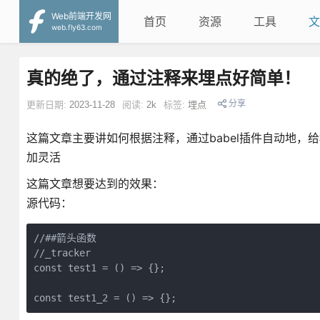
Web前端开发网
首页
资源
工具
文
web.fly63.com
真的绝了，通过注释来埋点好简单！
分享
更新日期:
2023-11-28
阅读:
2k
标签:
埋点
这篇文章主要讲如何根据注释，通过babel插件自动地
加灵活
这篇文章想要达到的效果：
源代码：
//##箭头函数
//_tracker
const test1 = () => {};

const test1_2 = () => {};