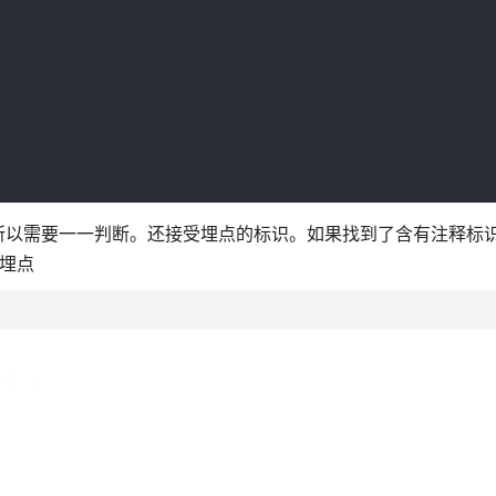
所以需要一一判断。还接受埋点的标识。如果找到了含有注释标
要埋点