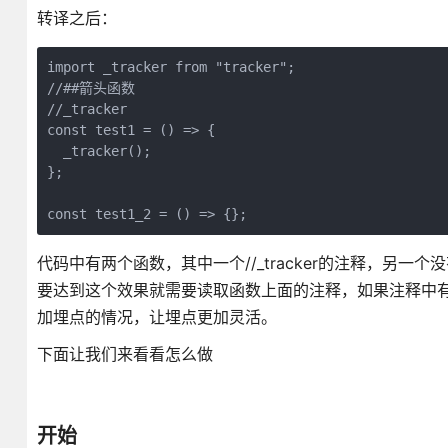
转译之后：
import _tracker from "tracker";
//##箭头函数
//_tracker
const test1 = () => {
  _tracker();
};
const test1_2 = () => {};
代码中有两个函数，其中一个//_tracker的注释，另
要达到这个效果就需要读取函数上面的注释，如果注释中有//
加埋点的情况，让埋点更加灵活。
下面让我们来看看怎么做
开始