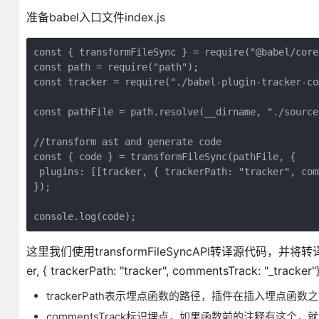
准备babel入口文件index.js
const { transformFileSync } = require("@babel/core
const path = require("path");
const tracker = require("./babel-plugin-tracker-co
const pathFile = path.resolve(__dirname, "./source
//transform ast and generate code
const { code } = transformFileSync(pathFile, {
 plugins: [[tracker, { trackerPath: "tracker", com
});
console.log(code);
这里我们使用transformFileSyncAPI转译源代码，并
er, { trackerPath: "tracker", commentsTrack: "
trackerPath表示埋点函数的路径，插件在插入埋点
commentsTrack标识埋点，如果函数前的注释有这