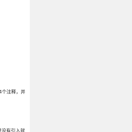
实有4个注释，并
果没有引入就