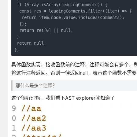
 if (Array.isArray(leadingComments)) {
  const res = leadingComments.filter((item) => {
   return item.node.value.includes(comments);
  });
  return res[0] || null;
 }
 return null;
};
具体函数实现，接收函数前的注释，注释可能会有多个，
将这行注释返回。否则一律返回null，表示这个函数不需
那什么是多个注释？
这个很好理解，我们看下AST explorer就知道了