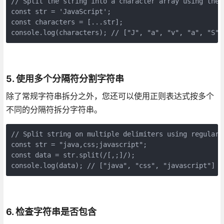
// Split the string into a character array using the 
const str = 'JavaScript';
const characters = [...str];
console.log(characters); // ["J", "a", "v", "a", "S",
5. 使用多个分隔符分割字符串
除了常规字符串拆分之外，您还可以使用正则表达式按多个
不同的分隔符拆分字符串。
// Split string on multiple delimiters using regular 
const str = "java,css;javascript";
const data = str.split(/[,;]/);
console.log(data); // ["java", "css", "javascript"]
6. 检查字符串是否包含