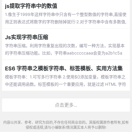
js提取字符串中的数值
1.像生于1999年这样字符串中只含有一个整型数值的字符串,直接使
用正则表达式将数字的字符删除掉就行:2.对于字符串中含有多数值,
使用字符串的match方法,通过正则表达式提取字符串的所有数字(包
含整数和小数):
Js实现字符串压缩
字符串压缩。利用字符重复出现的次数，编写一种方法，实现基本
的字符串压缩功能。比如，字符串aabcccccaaa会变为a2b1c5a
3。若“压缩”后的字符串没有变短，则返回原先的字符串。你可以假
设字符串中只包含大小写英文字母
ES6 字符串之模板字符串、标签模板、实用方法集
模板字符串：1.可写多行字符串 2.使用${}添加变量，模板字符串之
中还能调用函数。标签模板的一个重要应用，就是过滤 HTML 字符
串，防止用户输入恶意内容。
点击更多...
内容以共享、参考、研究为目的,不存在任何商业目的。其版权属原作者所有,如有
侵权或违规,请与小编联系!情况属实本人将予以删除!