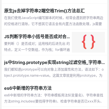
下：比较的是字符的ASCII码的大小。
原生js去掉字符串2端空格Trim()方法总汇
在我们使用JavaScript编写脚本的时候，经常会遇到把字符串两边
的空格进行清除，它不想其它语言会有内置方法函数处理，js需要
我们自己代码来实现。如果用过jquery库的话，它提供了trim方
法，我们可以直接使用。
JS判断字符串小括号是否成对合法
要判断（）是否成对；运用栈的后进先出 的
特点，定义一个空数组，作为栈；for循环遍
历字符串，当遇到（的时候就把（添加到空
数组最顶端，push方法，记录发现一个左括
js中String.prototype实现string过滤空格_字符串空格过滤
号；
我们都知道prototype可以向对象上添加属性和方法，语法如下：o
bject.prototype.name=value。这篇文章就是利用prototype，为
字符串扩展过滤空格的方法
es6中新增的字符串方法
es6中新增的字符串方法：字符串模板用法${变量名}、字符串查找
方法string.includes(要找得字符串)、检查字符串是否已xxx开头、
字符串重复方法string.repeat(次数)、字符串填充string.padStart