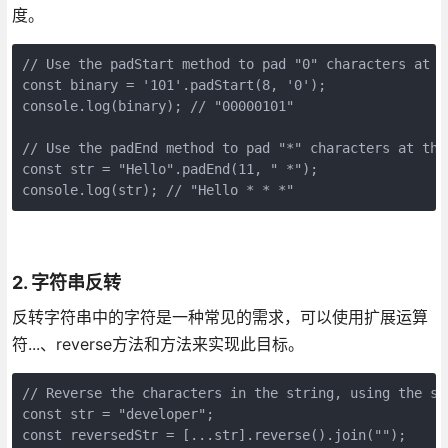
度。
// Use the padStart method to pad "0" characters at t
const binary = '101'.padStart(8, '0');
console.log(binary); // "00000101"
// Use the padEnd method to pad "*" characters at the
const str = "Hello".padEnd(11, " *");
console.log(str); // "Hello * * *"
2. 字符串反转
反转字符串中的字符是一种常见的需求，可以使用扩展运算
符...、reverse方法和方法来实现此目标。
// Reverse the characters in the string, using the sp
const str = "developer";
const reversedStr = [...str].reverse().join("");