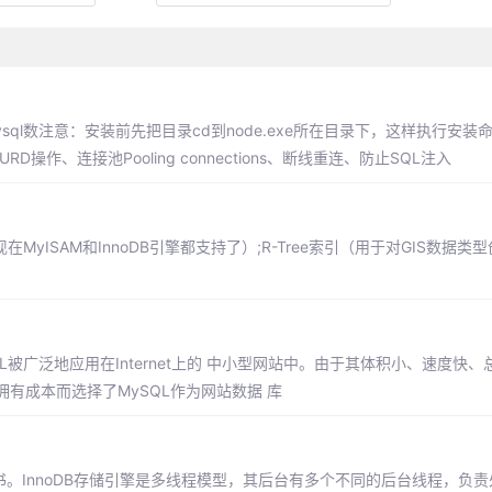
，mysql数注意：安装前先把目录cd到node.exe所在目录下，这样执行安
操作、连接池Pooling connections、断线重连、防止SQL注入
引（现在MyISAM和InnoDB引擎都支持了）;R-Tree索引（用于对GIS数据类型创
L被广泛地应用在Internet上的 中小型网站中。由于其体积小、速度快
有成本而选择了MySQL作为网站数据 库
一书。InnoDB存储引擎是多线程模型，其后台有多个不同的后台线程，负