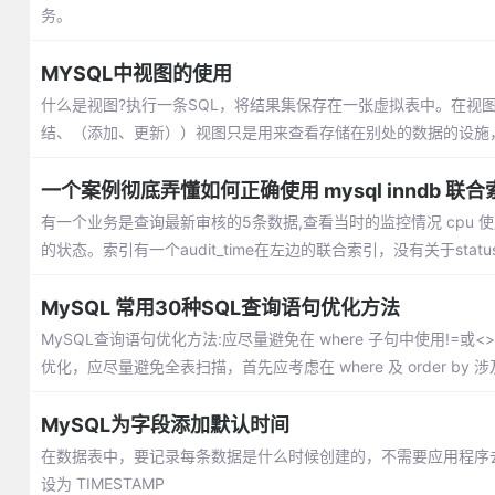
务。
MYSQL中视图的使用
什么是视图?执行一条SQL，将结果集保存在一张虚拟表中。在视
结、（添加、更新））视图只是用来查看存储在别处的数据的设施
一个案例彻底弄懂如何正确使用 mysql inndb 联合
有一个业务是查询最新审核的5条数据,查看当时的监控情况 cpu 使用率是超过了
的状态。索引有一个audit_time在左边的联合索引，没有关于stat
MySQL 常用30种SQL查询语句优化方法
MySQL查询语句优化方法:应尽量避免在 where 子句中使用!
优化，应尽量避免全表扫描，首先应考虑在 where 及 order by
MySQL为字段添加默认时间
在数据表中，要记录每条数据是什么时候创建的，不需要应用程序
设为 TIMESTAMP