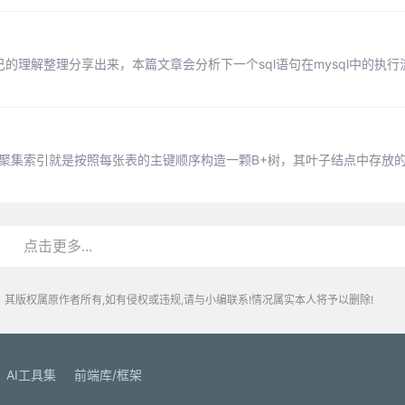
的理解整理分享出来，本篇文章会分析下一个sql语句在mysql中的执行流
。其聚集索引就是按照每张表的主键顺序构造一颗B+树，其叶子结点中存放
点击更多...
其版权属原作者所有,如有侵权或违规,请与小编联系!情况属实本人将予以删除!
AI工具集
前端库/框架