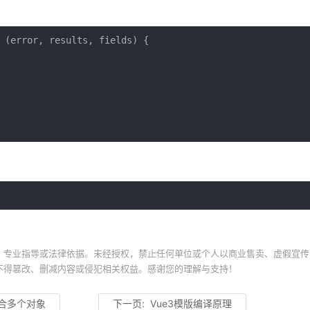
 (error, results, fields) {
、专业指导或法律依据。未经授权，禁止任何单位或个人以商业售卖、虚假宣传
不得篡改、删减内容或侵犯相关权益。感谢您的理解与支持！
中组合多个对象
下一页:
Vue3模版编译原理