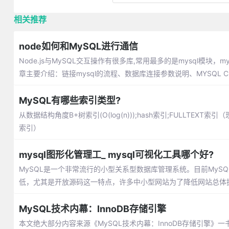
相关推荐
node如何和MySQL进行通信
Node.js与MySQL交互操作有很多库,常用最多的是mysql模块
章主要介绍：链接mysql的流程、数据库连接参数说明、MYSQL CURD
MySQL有哪些索引类型?
从数据结构角度B+树索引(O(log(n)));hash索引;FULLTEXT索
索引）
mysql图形化管理工_ mysql可视化工具哪个好?
MySQL是一个非常流行的小型关系型数据库管理系统。目前MySQ
低，尤其是开放源码这一特点，许多中小型网站为了降低网站总体拥
MySQL技术内幕：InnoDB存储引擎
本文绝大部分内容来源《MySQL技术内幕：InnoDB存储引擎》