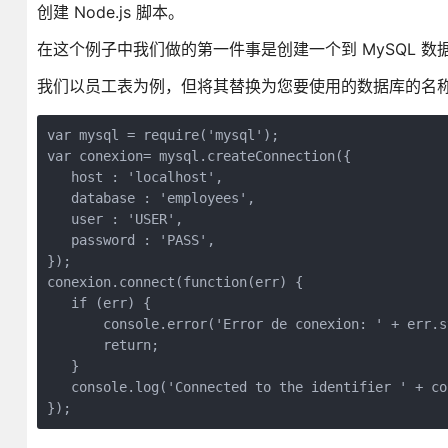
创建 Node.js 脚本。
在这个例子中我们做的第一件事是创建一个到 MySQL 数
我们以员工表为例，但将其替换为您要使用的数据库的名称。同样，
var mysql = require('mysql');  
var conexion= mysql.createConnection({      
   host : 'localhost',      
   database : 'employees',      
   user : 'USER',      
   password : 'PASS',  
});    
conexion.connect(function(err) {     
   if (err) {          
       console.error('Error de conexion: ' + err.s
       return;      
   }      
   console.log('Connected to the identifier ' + co
});