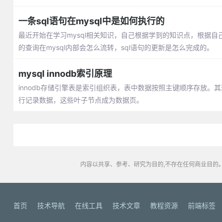
一条sql语句在mysql中是如何执行的
最近开始在学习mysql相关知识，自己根据学到的知识点，根据自己
的查询在mysql内部会怎么流转，sql语句的更新是怎么完成的。
mysql innodb索引原理
innodb存储引擎表是索引组织表，表中数据按照主键顺序存放
行记录数据，这些叶子节点成为数据页。
内容以共享、参考、研究为目的,不存在任何商业目的。
首页
技术导航
在线工具
技术文章
教程资源
前端标签