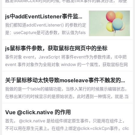
触发doubleCLick时间的时候, 不触发click事件的解决办法， 顺便
分享给大家。解决办法也很简单： 延迟 click事件的处理， 直到判
断这个click 不在 doubleClick 中。
js中addEventListener事件监听器参数详解
我们都知道addEventListener() 的参数约定
是：useCapture是可选参数，默认值为fals
e，目前DOM 规范做了修订：addEventList
ener() 的第三个参数可以是个对象值了。pa
js鼠标事件参数，获取鼠标在网页中的坐标
ssive就是告诉浏览器我可不可以用stopPro
事件对象 event，JavaScript 将事件event作为参数传递，IE中把
pagation...
event 事件对象作为全局对象 window 的一个属性，获取鼠标在网
页中的坐标 = 鼠标在视窗中的坐标 + 浏览器滚动条坐标
关于鼠标移动太快导致moseleave事件不触发的问题
我做的是一个table的编辑功能，当移入某行的时候展示编辑状态，
在移出某行的时候显示的是原始状态，此时遇到一种情况，就是.当
mousenter事件触发之后，由于鼠标移动得太快，同一个tr上绑定
的mouseleave事件压根儿就没有执行。
Vue @click.native 的作用
首先， @click.native 是给组件绑定原生事件，只能用在组件上，
不可以用在原生元素上。在组件上绑定@click=clickCpn事件，clic