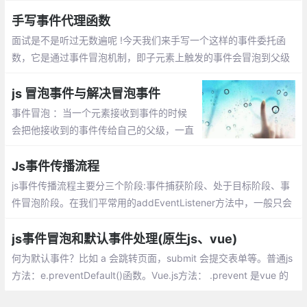
k事件无法触发也不生效
手写事件代理函数
面试是不是听过无数遍呢 !今天我们来手写一个这样的事件委托函
数，它是通过事件冒泡机制，即子元素上触发的事件会冒泡到父级
上， 即父级也会触发该类型的事件
js 冒泡事件与解决冒泡事件
事件冒泡 ：当一个元素接收到事件的时候
会把他接收到的事件传给自己的父级，一直
到window 。取消事件冒泡有两种方式：e.s
topPropagation(); window.event.cancelB
Js事件传播流程
ubble=true;
js事件传播流程主要分三个阶段:事件捕获阶段、处于目标阶段、事
件冒泡阶段。在我们平常用的addEventListener方法中，一般只会
用到两个参数，一个是需要绑定的事件，另一个是触发事件后要执
行的函数
js事件冒泡和默认事件处理(原生js、vue)
何为默认事件？比如 a 会跳转页面，submit 会提交表单等。普通js
方法：e.preventDefault()函数。Vue.js方法： .prevent 是vue 的
内置修饰符，调用了 event.preventDefault()阻止默认事件