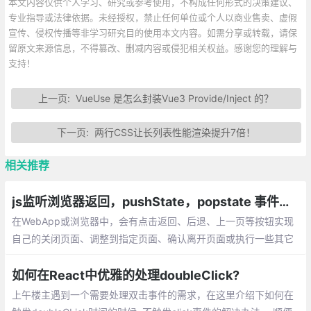
本文内容仅供个人学习、研究或参考使用，不构成任何形式的决策建议、
专业指导或法律依据。未经授权，禁止任何单位或个人以商业售卖、虚假
宣传、侵权传播等非学习研究目的使用本文内容。如需分享或转载，请保
留原文来源信息，不得篡改、删减内容或侵犯相关权益。感谢您的理解与
支持！
上一页:
VueUse 是怎么封装Vue3 Provide/Inject 的？
下一页:
两行CSS让长列表性能渲染提升7倍！
相关推荐
js监听浏览器返回，pushState，popstate 事件，window.history对象
在WebApp或浏览器中，会有点击返回、后退、上一页等按钮实现
自己的关闭页面、调整到指定页面、确认离开页面或执行一些其它
操作的需求。可以使用 popstate 事件进行监听返回、后退、上一
页操作。
如何在React中优雅的处理doubleClick?
上午楼主遇到一个需要处理双击事件的需求，在这里介绍下如何在