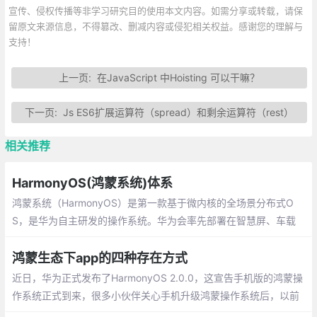
宣传、侵权传播等非学习研究目的使用本文内容。如需分享或转载，请保
留原文来源信息，不得篡改、删减内容或侵犯相关权益。感谢您的理解与
支持！
上一页:
在JavaScript 中Hoisting 可以干嘛？
下一页:
Js ES6扩展运算符（spread）和剩余运算符（rest）
相关推荐
HarmonyOS(鸿蒙系统)体系
鸿蒙系统（HarmonyOS）是第一款基于微内核的全场景分布式O
S，是华为自主研发的操作系统。华为会率先部署在智慧屏、车载
终端、穿戴等智能终端上，未来会有越来越多的智能设备使用开源
的鸿蒙OS。
鸿蒙生态下app的四种存在方式
近日，华为正式发布了HarmonyOS 2.0.0，这宣告手机版的鸿蒙操
作系统正式到来，很多小伙伴关心手机升级鸿蒙操作系统后，以前
的安卓APP还能使用吗？目前，鸿蒙生态下的app会以四种方式存