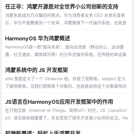
在。
任正非：鸿蒙开源是对全世界小公司创新的支持
鸿蒙系统成为万众瞩目的焦点。华为消费者业务 CEO 余承东曾表
示，华为不是要做另一个安卓，鸿蒙要做下一代操作系统，也就是
5G 条件下万物互联的新场景。那么，在复杂环境的影响下
HarmonyOS 华为鸿蒙概述
HarmonyOS是一款“面向未来”、面向全场景（移动办公、运动健
康、社交通信、媒体娱乐等）的分布式操作系统。在传统的单设备
系统能力的基础上，HarmonyOS提出了基于同一套系统能力、适
配多种终端形态的分布式理念，能够支持多种终端设备
鸿蒙系统中的 JS 开发框架
utils 里面定义了一个 Observer 栈，存放了观察者。subject 定义
了被观察者。当我们观察某个对象时，也就是劫持这个对象属性的
操作，还包括一些数组函数，比如 push、pop 等。这个文件应该
是代码最多的，160 行。observer 的代码就更简单了，五六十行
JS语言在HarmonyOS应用开发框架中的作用
在万物互联（Internet of Things，简称IoT）时代，JS（JavaScri
pt）语言越来越重要了，并且受到了很多开发者小伙伴的关注。Ha
rmonyOS也选择JS作为其应用开发的一种语言，肯定有不少好奇的
小伙伴想知道：JS语言有什么优势呢？
前端新赛道：轻松上手鸿蒙开发