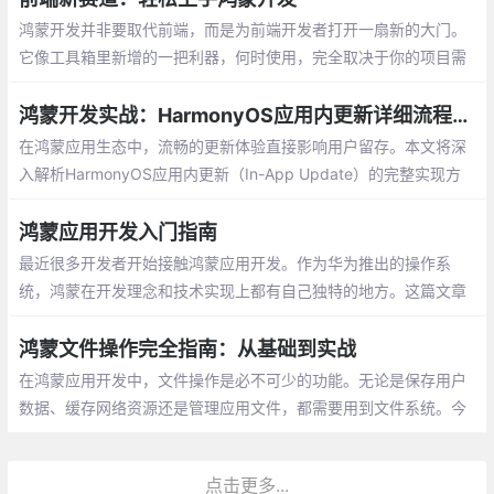
鸿蒙开发并非要取代前端，而是为前端开发者打开一扇新的大门。
它像工具箱里新增的一把利器，何时使用，完全取决于你的项目需
求与职业机遇。鸿蒙开发为什么值得前端关注
鸿蒙开发实战：HarmonyOS应用内更新详细流程解析
在鸿蒙应用生态中，流畅的更新体验直接影响用户留存。本文将深
入解析HarmonyOS应用内更新（In-App Update）的完整实现方
案，帮助开发者构建无缝升级体验。
鸿蒙应用开发入门指南
最近很多开发者开始接触鸿蒙应用开发。作为华为推出的操作系
统，鸿蒙在开发理念和技术实现上都有自己独特的地方。这篇文章
将带你了解鸿蒙开发的核心要点。
鸿蒙文件操作完全指南：从基础到实战
在鸿蒙应用开发中，文件操作是必不可少的功能。无论是保存用户
数据、缓存网络资源还是管理应用文件，都需要用到文件系统。今
天我们来全面学习鸿蒙中的文件操作API。
点击更多...