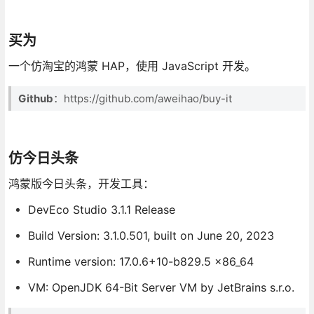
买为
一个仿淘宝的鸿蒙 HAP，使用 JavaScript 开发。
Github
：https://github.com/aweihao/buy-it
仿今日头条
鸿蒙版今日头条，开发工具：
DevEco Studio 3.1.1 Release
Build Version: 3.1.0.501, built on June 20, 2023
Runtime version: 17.0.6+10-b829.5 x86_64
VM: OpenJDK 64-Bit Server VM by JetBrains s.r.o.