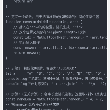
    return arr;
}
// 定义一个函数，用于把牌堆顶n张牌移动到中间的任意位置
function moveCardMiddleRandom(n, arr) {
    // 插入在arr中的的位置，随机生成一个idx
    // 这个位置必须是在n+1到arr.length-1之间
    const idx = Math.floor(Math.random() * (arr.lengt
    // 执行插入操作
    const newArr = arr.slice(n, idx).concat(arr.slice
    return newArr;
}
// 步骤1：初始化8张牌，假设为"ABCDABCD"
let arr = ["A", "B", "C", "D", "A", "B", "C", "D"];
console.log("步骤1：拿出4张牌，对折撕成8张，按顺序叠放。")
console.log("此时序列为：" + arr.join('') + "\n---");
// 步骤2（无关步骤）：名字长度随机选取，这里取2到5（其实任
const nameLen = Math.floor(Math.random() * 4) + 2;
// 把nameLen张牌移动到序列末尾
arr = moveCardBack(nameLen, arr);