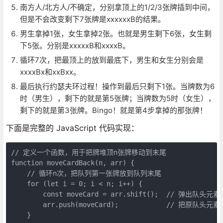
南方人/北方人/不确定，分别拿顶上的1/2/3张牌插到中间，
但是不会改变剩下7张牌是xxxxxxB的结果。
男生拿掉1张，女生拿掉2张。也就是男生剩下6张，女生剩
下5张。分别是xxxxxB和xxxxB。
循环7次，把最顶上的放到最底下，男生和女生分别会是
xxxxBx和xxBxx。
最后执行约瑟夫环过程！操作到最后只剩下1张。当牌数为6
时（男生），剩下的就是第5张牌；当牌数为5时（女生），
剩下的就是第3张牌。Bingo！就是第4步拿掉的那张牌！
下面是完整的 JavaScript 代码实现：
// 定义一个函数，用于把牌堆顶n张牌移动到末尾
function moveCardBack(n, arr) {
    // 循环n次，把队列第一张牌放到队列末尾
    for (let i = 0; i < n; i++) {
        const moveCard = arr.shift();  // 弹出队
        arr.push(moveCard);            // 把原队
    }