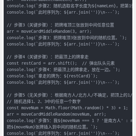
console.log(`步骤2：随机选取名字长度为${nameLen}，把第1
console.log(`此时序列为：${arr.join('')}\n---`);
// 步骤3（关键步骤）：把牌堆顶三张放到中间任意位置
arr = moveCardMiddleRandom(3, arr);
console.log(`步骤3：把牌堆顶3张放到中间的随机位置。`);
console.log(`此时序列为：${arr.join('')}\n---`);
// 步骤4（关键步骤）：把最顶上的牌拿走
const restCard = arr.shift();  // 弹出队头元素
console.log(`步骤4：把最顶上的牌拿走，放在一边。`);
console.log(`拿走的牌为：${restCard}`);
console.log(`此时序列为：${arr.join('')}\n---`);
// 步骤5（无关步骤）：根据南方人/北方人/不确定，把顶上的1/
// 随机选择1、2、3中的任意一个数字
const moveNum = Math.floor(Math.random() * 3) + 1;
arr = moveCardMiddleRandom(moveNum, arr);
console.log(`步骤5：我${moveNum === 1 ? '是南方人' :
把${moveNum}张牌插入到中间的随机位置。`);
console.log(`此时序列为：${arr.join('')}\n---`);