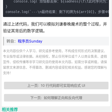
    console.log(`烦恼都丢掉：${sadness}\t\t此时序列为：${a
}
console.log(`---\n最终结果：剩下的牌为${arr[0]}，步骤4中
通过上述代码，我们可以模拟刘谦春晚魔术的整个过程，并
验证其背后的数学逻辑。
转自：
程序员Sunday
本文内容仅供个人学习、研究或参考使用，不构成任何形式的决策建议、
专业指导或法律依据。未经授权，禁止任何单位或个人以商业售卖、虚假
宣传、侵权传播等非学习研究目的使用本文内容。如需分享或转载，请保
留原文来源信息，不得篡改、删减内容或侵犯相关权益。感谢您的理解与
支持！
上一页:
10 行代码即可实现响应式 UI
下一页:
如何理解正向和反向代理
相关推荐