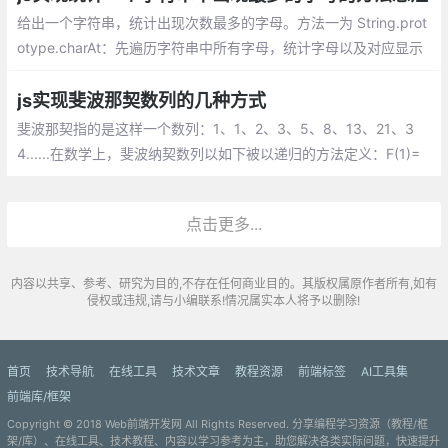
事件。
给出一个字符串，统计出现次数最多的字母。方法一为 String.prot
otype.charAt：先遍历字符串中所有字母，统计字母以及对应显示
的次数，最后是进行比较获取次数最大的字母。方法二 String.prot
otype.split：逻辑和方法一相同，只不过是通过 split 直接把字符串
js实现斐波那契数列的几种方式
先拆成数组。
斐波那契指的是这样一个数列：1、1、2、3、5、8、13、21、3
4......在数学上，斐波纳契数列以如下被以递归的方法定义：F(1)=
1，F(2)=1, F(n)=F(n-1)+F(n-2)（n>=2，n∈N*）;随着数列项数的
增加，前一项与后一项之比越来越逼近黄金分割的数值0.6180339
点击更多...
887..…
内容以共享、参考、研究为目的,不存在任何商业目的。其版权属原作者所有,如有
侵权或违规,请与小编联系!情况属实本人将予以删除!
首页
技术导航
在线工具
技术文章
教程资源
前端标签
AI工具集
前端库/框架