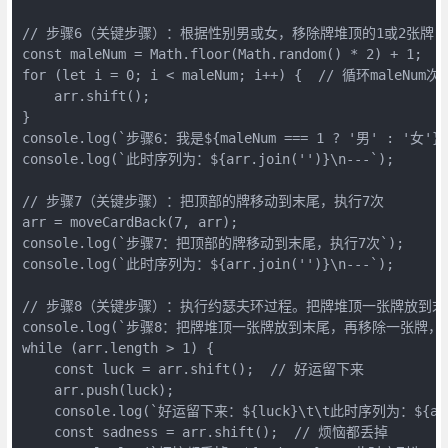
// 步骤6（关键步骤）：根据性别男或女，移除牌堆顶的1或2张牌
const maleNum = Math.floor(Math.random() * 2) + 1;
for (let i = 0; i < maleNum; i++) {  // 循环male
    arr.shift();
}
console.log(`步骤6：我是${maleNum === 1 ? '男' : '
console.log(`此时序列为：${arr.join('')}\n---`);
// 步骤7（关键步骤）：把顶部的牌移动到末尾，执行7次
arr = moveCardBack(7, arr);
console.log(`步骤7：把顶部的牌移动到末尾，执行7次`);
console.log(`此时序列为：${arr.join('')}\n---`);
// 步骤8（关键步骤）：执行约瑟夫环过程。把牌堆顶一张牌放到
console.log(`步骤8：把牌堆顶一张牌放到末尾，再移除一张牌
while (arr.length > 1) {
    const luck = arr.shift();  // 好运留下来
    arr.push(luck);
    console.log(`好运留下来：${luck}\t\t此时序列为：${arr.
    const sadness = arr.shift();  // 烦恼都丢掉