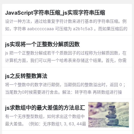
JavaScript字符串压缩_js实现字符串压缩
设计一种方法，通过给重复字符计数来进行基本的字符串压缩。例
如，字符串 aabcccccaaa 可压缩为 a2b1c5a3 。而如果压缩后的
字符数不小于原始的字符数，则返回原始的字符串。 可以假设字符
串仅包括a-z的字母
js实现将一个正整数分解质因数
js 把一个正整数分解成若干个质数因子的过程称为分解质因数，在
计算机方面，我们可以用一个哈希表来存储这个结果。首先，你需
要一个判断是否为质数的方法，然后，利用短除法来分解。
js之反转整数算法
将一个整数中的数字进行颠倒，当颠倒后的整数溢出时，返回 0 ；
当尾数为0时候需要进行舍去。解法：转字符串 再转数组进行操
作，看到有人用四则运算+遍历反转整数。
js求数组中的最大差值的方法总汇
有一个无序整型数组，如何求出这个数组中
最大差值。（例如：无序数组1, 3, 63, 44最
大差值是 63-1=62）。实现原理：遍历一次