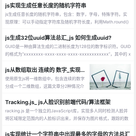
数组，找到最大值和最小值，返回差值
js实现生成任意长度的随机字符串
js生成任意长度的随机字符串，包含：数字，字母，特殊字符。实
现原理：可以手动指定字符库及随机字符长度，利用Math.round()
和Math.random()两个方法实现获取随机字符
js生成32位uuid算法总汇_js 如何生成uuid?
GUID是一种由算法生成的二进制长度为128位的数字标识符。GUID
的格式为“xxxxxxxx-xxxx-xxxx-xxxx-xxxxxxxxxxxx”，其中的 x
是 0-9 或 a-f 范围内的一个32位十六进制数。在理想情况下，任何
计算机和计算机集群都不会生成两个相同的GUID。
js从数组取出 连续的 数字_实现一维数组中连续数字分成几个连续的数字数组
使用原生js将一维数组中，包含连续的数字
分成一个二维数组，这篇文章分2种情况介
绍如何实现？1、过滤单个数字；2、包含单
个数字。
Tracking.js_ js人脸识别前端代码/算法框架
racking.js 是一个独立的JavaScript库，实现多人同时检测人脸并
将区域限定范围内的人脸标识出来，并保存为图片格式，跟踪的数
据既可以是颜色，也可以是人，也就是说我们可以通过检测到某特
定颜色，或者检测一个人体/脸的出现与移动，来触发JavaScript
js实现统计一个字符串中出现最多的字母的方法总汇