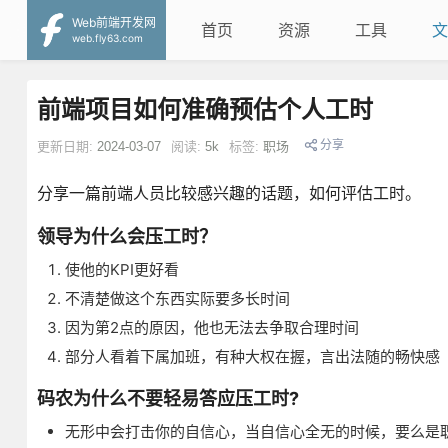
Web前端开发网
首页
资源
工具
文
web.fly63.com
前端项目如何准确预估个人工时
分享
更新日期:
2024-03-07
阅读:
5k
标签:
职场
分享一篇前端人员比较感兴趣的话题，如何评估工时。
领导为什么会压工时？
使他的KPI更好看
不清楚做这个东西实际要多长时间
因为第2点的原因，他也无法去争取合理时间
部分人看着下属加班，有种大权在握，言出法随的畅快感
码农为什么不要轻易答应压工时?
无形中会打击你的自信心，当自信心全无的时候，要么是