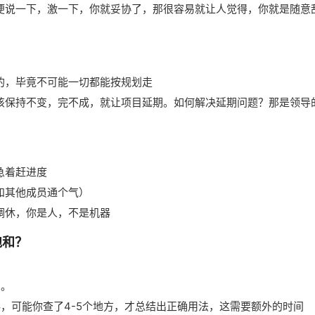
便说一下，激一下，你就妥协了，那很容易就让人觉得，你就是随意
的，毕竟不可能一切都能按规划走
该保持不变，完不成，就让项目延期。如何解决延期问题？那是领导
急着赶进度
和其他成员通个气）
调休，你是人，不是机器
饱和？
到。
料，可能你查了4-5个地方，才总结出正确用法，这需要额外的时间