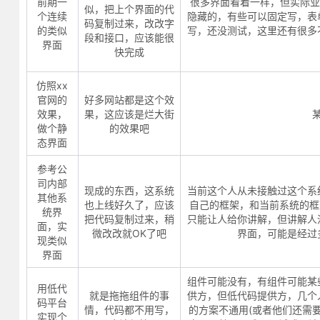
前期一
很多界面看着一样，但实际业
似，把上个界面的代
个连续
隐藏的，有些可以固定写，表
码复制过来，改改字
的类似
写，还没测试，这里还有很多
段和接口，应该能很
界面
快完成
仿照xx
官网的
好多网站都是这个效
效果，
果，这应该是烂大街
做个静
的效果吧
态界面
参考公
司内部
现成的东西，这系统
当前这个人从未接触过这个系
其他系
也上线好久了，应该
自己的框架，和当前系统的框
统界
把代码复制过来，稍
只能让人给你讲解，但讲解人
面，实
微改改就OK了吧
界面，可能是经过
现类似
界面
组件可能没有，有组件可能某
用低代
就是拖拖组件的事
供方，但低代码提供方，几个
码平台
情，代码都不用写，
的方案不通用(或者他们还需
实现个