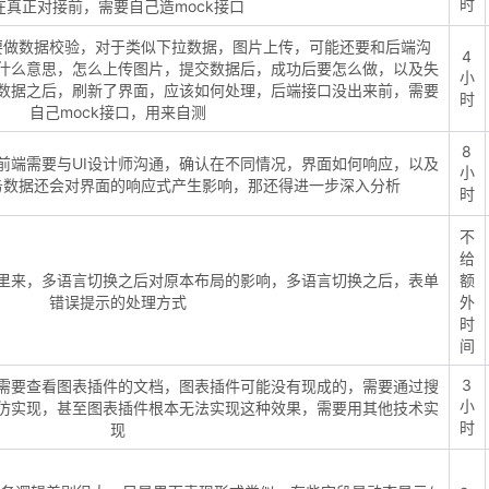
时
在真正对接前，需要自己造mock接口
要做数据校验，对于类似下拉数据，图片上传，可能还要和后端沟
4
什么意思，怎么上传图片，提交数据后，成功后要怎么做，以及失
小
数据之后，刷新了界面，应该如何处理，后端接口没出来前，需要
时
自己mock接口，用来自测
8
前端需要与UI设计师沟通，确认在不同情况，界面如何响应，以及
小
务数据还会对界面的响应式产生影响，那还得进一步深入分析
时
不
给
里来，多语言切换之后对原本布局的影响，多语言切换之后，表单
额
错误提示的处理方式
外
时
间
3
需要查看图表插件的文档，图表插件可能没有现成的，需要通过搜
小
仿实现，甚至图表插件根本无法实现这种效果，需要用其他技术实
时
现