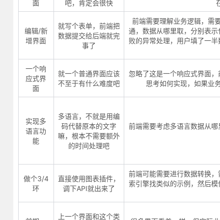
面
吧，肯定会很快
前端需要理解业务逻辑，需
就写个表单，前端把
编辑/新
通，数据从哪里取，分别表示
数据提交给后端就完
增界面
败的异常处理，用户填了一半
事了
一个响
就一个普通界面应该
忽略了这是一个响应式界面，
应式界
不至于有什么难度吧
思考如何实现，如果业
面
多语言，不就是用编
实现多
码代替原本的文字
前端需要考虑多语言数据从哪
语言功
嘛，根本不需要额外
能
的时间处理吧
前端可能需要进行数据转换，
做个3/4
直接使用图表插件，
索引擎找类似的示例，然后模
环
调下API就出来了
上一个界面和这个类