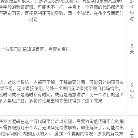
务逻辑差别很大，只是界面表现形式类似，有些字段是动态显示/
2-
3
单字段的验证逻辑，可能也不一样。并且上一个界面的代码都还没
小
不确定因素，直接复制还可能导致，同一个错误，在多个界面同时
时
出现
2
某个效果可能是知识盲区，需要查资料
天
统，对这个系统一点都不了解，了解需要时间，可能另外的项目有
5
架不同，无法直接使用, 另外一个项目无法直接给项目代码给你，
小
没时间或不是随时都有时间，或就是随意讲讲，另一个项目的这个
时
多人集思广益，多轮讨论与重构才最终得到了这个效果
些业务逻辑在这个低代码平台难以实现，需要咨询低代码平台的提
人需要服务几十个人，无法优先给你解答，即使解答了，可能给出
2
要继续问他们内部团队的人)，遇到下个类似的情况，原来的解决方
天