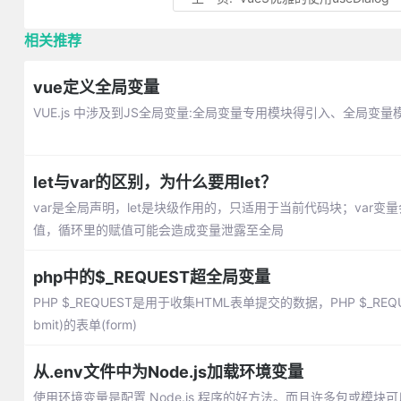
相关推荐
vue定义全局变量
VUE.js 中涉及到JS全局变量:全局变量专用模块得引入、全局变量模块
let与var的区别，为什么要用let？
var是全局声明，let是块级作用的，只适用于当前代码块；var变量
值，循环里的赋值可能会造成变量泄露至全局
php中的$_REQUEST超全局变量
PHP $_REQUEST是用于收集HTML表单提交的数据，PHP $_
bmit)的表单(form)
从.env文件中为Node.js加载环境变量
使用环境变量是配置 Node.js 程序的好方法。而且许多包或模块