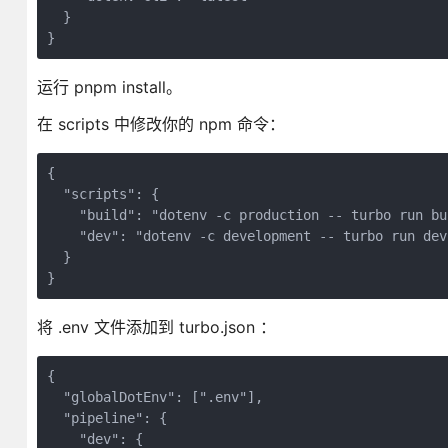
  }

}
运行 pnpm install。
在 scripts 中修改你的 npm 命令：
{

  "scripts": {

    "build": "dotenv -c production -- turbo run bui
    "dev": "dotenv -c development -- turbo run dev"
  }

}
将 .env 文件添加到 turbo.json ：
{

  "globalDotEnv": [".env"],

  "pipeline": {

    "dev": {
