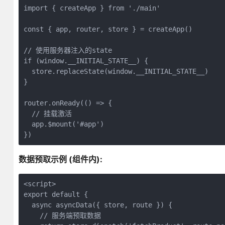
import { createApp } from './main'

const { app, router, store } = createApp()

// 使用服务器注入的state

if (window.__INITIAL_STATE__) {

  store.replaceState(window.__INITIAL_STATE__)

}

router.onReady(() => {

  // 挂载激活

  app.$mount('#app')

})
数据预取示例 (组件内):
<script>

export default {

  async asyncData({ store, route }) {

    // 服务端预取数据
