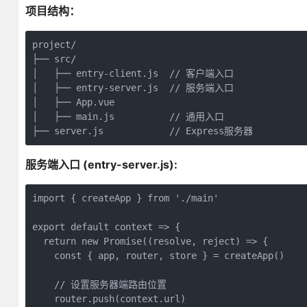
项目结构：
project/

├── src/

│   ├── entry-client.js  // 客户端入口

│   ├── entry-server.js  // 服务端入口

│   ├── App.vue

│   ├── main.js          // 通用入口

├── server.js            // Express服务器
服务端入口 (entry-server.js):
import { createApp } from './main'

export default context => {

  return new Promise((resolve, reject) => {

    const { app, router, store } = createApp()

    // 设置服务器端路由位置

    router.push(context.url)
