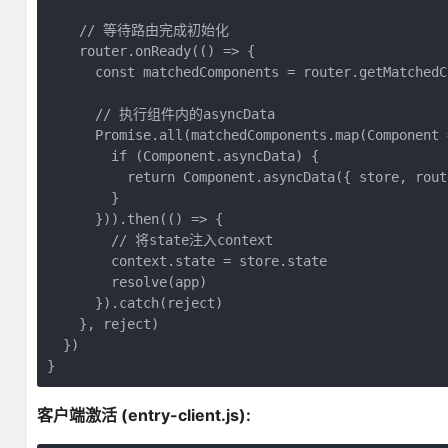
    // 等待路由完成初始化

    router.onReady(() => {

      const matchedComponents = router.getMatchedCo
      // 执行组件内的asyncData

      Promise.all(matchedComponents.map(Component =
        if (Component.asyncData) {

          return Component.asyncData({ store, rout
        }

      })).then(() => {

        // 将state注入context

        context.state = store.state

        resolve(app)

      }).catch(reject)

    }, reject)

  })

}
客户端激活 (entry-client.js):