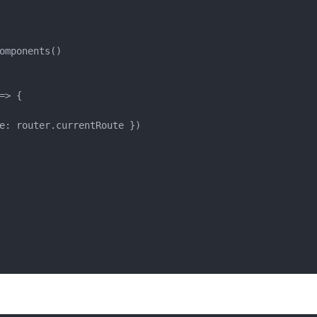
mponents()

> {

e: router.currentRoute })
