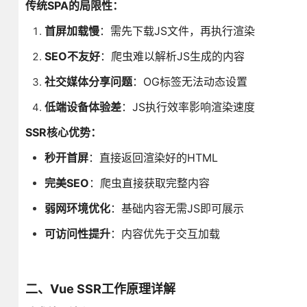
传统SPA的局限性：
首屏加载慢
：需先下载JS文件，再执行渲染
SEO不友好
：爬虫难以解析JS生成的内容
社交媒体分享问题
：OG标签无法动态设置
低端设备体验差
：JS执行效率影响渲染速度
SSR核心优势：
秒开首屏
：直接返回渲染好的HTML
完美SEO
：爬虫直接获取完整内容
弱网环境优化
：基础内容无需JS即可展示
可访问性提升
：内容优先于交互加载
二、Vue SSR工作原理详解