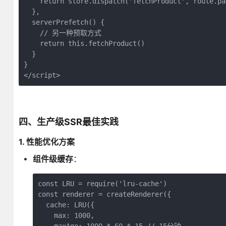
    return store.dispatch('fetchProduct', route.par
  },

  serverPrefetch() {

    // 另一种预取方式

    return this.fetchProduct()

  }

}

</script>
四、生产级SSR最佳实践
1. 性能优化方案
组件级缓存
：
const LRU = require('lru-cache')

const renderer = createRenderer({

  cache: LRU({

    max: 1000,
