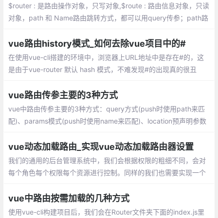
由了
$router : 是路由操作对象，只写对象,$route : 路由信息对象，只读
对象，path 和 Name路由跳转方式，都可以用query传参；path路
由跳转方式,params传参会被忽略，只能用name命名的方式跳转
vue路由history模式_如何去除vue项目中的#
在使用vue-cli搭建的环境中，浏览器上URL地址中是存在#的，这
是由于vue-router 默认 hash 模式，不难发现#的出现真的很丑
陋。官网给出了如何使用history模式mode: history
vue路由传参主要的3种方式
vue中路由传参主要的3种方式：query方式(push时使用path来匹
配)、params模式(push时使用name来匹配)、location预声明参数
模式(push使用path来匹配,但是它跟params模式不同)
vue动态加载路由_实现vue动态加载路由器设置
我们的通用的后台管理系统中，我们会根据权限的粗细不同，会对
每个角色每个权限每个资源进行控制。同样的我们也需要实现一个
这样的功能。 这篇文章我将主要讲vue端的实现，关于后台接口我
就不会涉及，当我接触的时候我们的后台接口是springcloud实现。
vue中路由按需加载的几种方式
使用vue-cli构建项目后，我们会在Router文件夹下面的index.js里