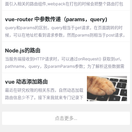
面引入相关的路由组件,webpack在打包的时候会把整个路由打包
成一个js文件，如果页面一多，会导致这个文件非常大，加载缓慢
vue-router 中参数传递（params，query)
query和params的区别，query相当于get请求，在页面跳转的时
候，可以在地址栏看到请求参数，然而params则相当于post请求，
参数不会在地址栏中显示。
Node.js的路由
当服务端接收到HTTP请求时，可以通过onRequest() 获取到url，
pathname，query，及paramParams参数；为了解析这些数据需
要使用url和querystring模块
vue 动态添加路由
最近在研究权限的相关东西，自然动态加载
路由信息少不了。接下来我就来专门记录下
我研究的东西。先后端代码返回一个对象，
用java写的，返回的是对象，不是字符，如
点击更多...
果是字符前端注意转换成对象。