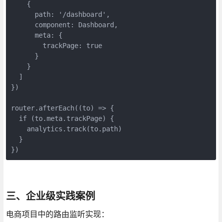
    {

      path: '/dashboard',

      component: Dashboard,

      meta: {

        trackPage: true

      }

    }

  ]

})

router.afterEach((to) => {

  if (to.meta.trackPage) {

    analytics.track(to.path)

  }

})
三、企业级实践案例
电商项目中的路由监听实现：