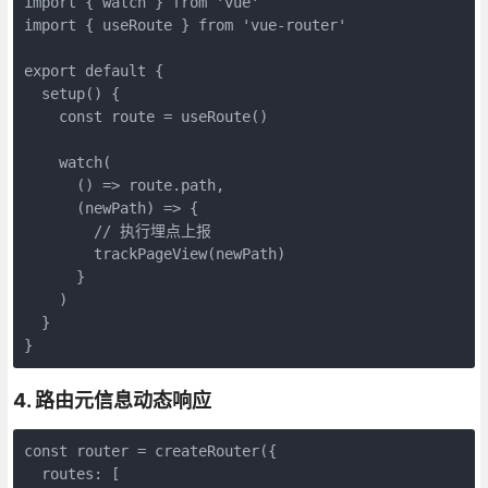
import { watch } from 'vue'

import { useRoute } from 'vue-router'

export default {

  setup() {

    const route = useRoute()

    watch(

      () => route.path,

      (newPath) => {

        // 执行埋点上报

        trackPageView(newPath) 

      }

    )

  }

}
4. 路由元信息动态响应
const router = createRouter({

  routes: [
