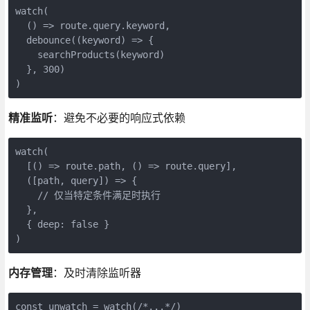
watch(

  () => route.query.keyword,

  debounce((keyword) => {

    searchProducts(keyword)

  }, 300)

)
精准监听
：避免不必要的响应式依赖
watch(

  [() => route.path, () => route.query],

  ([path, query]) => {

    // 仅当特定条件满足时执行

  },

  { deep: false }

)
内存管理
：及时清除监听器
const unwatch = watch(/*...*/)
