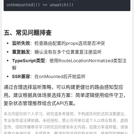
onUnmounted(() => unwatch())
五、常见问题排查
监听失效
：检查路由配置的props选项是否冲突
重复触发
：确认没有在多个位置重复注册监听
TypeScript类型
：使用RouteLocationNormalized类型注
解
SSR兼容
：在onMounted后开始监听
通过合理选择监听策略，可以构建更健壮的路由感知型应
用。建议根据具体场景选择方案：简单逻辑使用组件守卫，
复杂状态管理推荐组合式API方案。
本文内容仅供个人学习、研究或参考使用，不构成任何形式的决策建议、
专业指导或法律依据。未经授权，禁止任何单位或个人以商业售卖、虚假
宣传、侵权传播等非学习研究目的使用本文内容。如需分享或转载，请保
留原文来源信息，不得篡改、删减内容或侵犯相关权益。感谢您的理解与