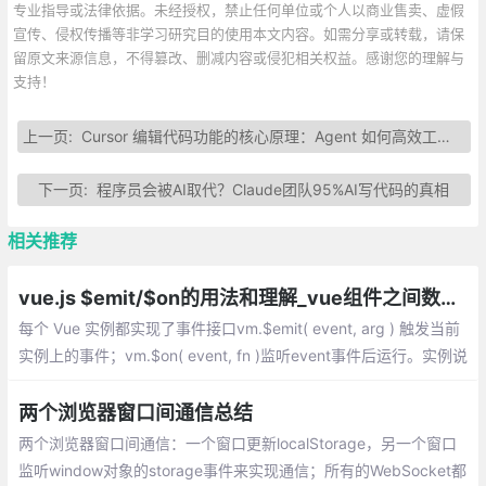
专业指导或法律依据。未经授权，禁止任何单位或个人以商业售卖、虚假
宣传、侵权传播等非学习研究目的使用本文内容。如需分享或转载，请保
留原文来源信息，不得篡改、删减内容或侵犯相关权益。感谢您的理解与
支持！
上一页:
Cursor 编辑代码功能的核心原理：Agent 如何高效工作？
下一页:
程序员会被AI取代？Claude团队95%AI写代码的真相
相关推荐
vue.js $emit/$on的用法和理解_vue组件之间数据传输通信
每个 Vue 实例都实现了事件接口vm.$emit( event, arg ) 触发当前
实例上的事件；vm.$on( event, fn )监听event事件后运行。实例说
明：Vuejs 用$emit与$on来进行兄弟组件之间的数据传输通信，Vu
ejs 用$emit与$on来进行跨页面之间的数据传输通信
两个浏览器窗口间通信总结
两个浏览器窗口间通信：一个窗口更新localStorage，另一个窗口
监听window对象的storage事件来实现通信；所有的WebSocket都