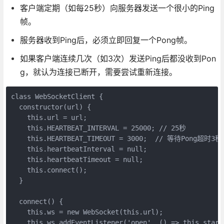
客户端定期（如每25秒）向服务器发送一个很小的Ping
帧。
服务器收到Ping后，必须立即回复一个Pong帧。
如果客户端连续几次（如3次）发送Ping后都没收到Pon
g，就认为连接已断开，需要尝试重新连接。
class WebSocketClient {

  constructor(url) {

    this.url = url;

    this.HEARTBEAT_INTERVAL = 25000; // 25秒

    this.HEARTBEAT_TIMEOUT = 3000;  // 等待Pong超时3秒

    this.heartbeatInterval = null;

    this.heartbeatTimeout = null;

    this.connect();

  }

  connect() {

    this.ws = new WebSocket(this.url);

    this.ws.addEventListener('open', () => this.startH