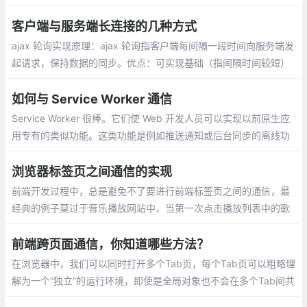
监听同一个服务器地址，利用send发送消息，利用onmessage获
取消息的变化；借助iframe 或 window.open；HTML5 中的 Web
客户端与服务端长连接的几种方式
Worker 可以分为两种不同线程类型
ajax 轮询实现原理：ajax 轮询指客户端每间隔一段时间向服务端发
起请求，保持数据的同步。优点：可实现基础（指间隔时间较短）
的数据更新。
如何与 Service Worker 通信
Service Worker 很棒。它们使 Web 开发人员可以实现以前原生应
用专有的类似功能。这类功能是例如推送通知或后台同步的离线功
能。它们是渐进式 Web 应用的核心。但是在设置它们之后
浏览器标签页之间通信的实现
前端开发过程中，总是避免不了要进行前端标签页之间的通信，最
经典的例子莫过于音乐播放网站中，当第一次点击播放列表中的歌
曲时，它会打开一个新的标签页进行播放，而当在列表中再次点击
歌曲播放时
前端跨页面通信，你知道哪些方法？
在浏览器中，我们可以同时打开多个Tab页，每个Tab页可以粗略理
解为一个“独立”的运行环境，即使是全局对象也不会在多个Tab间共
享。然而有些时候，我们希望能在这些“独立”的Tab页面之间同步页