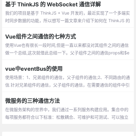
面的数据、信息或状态。
基于 ThinkJS 的 WebSocket 通信详解
我们的项目是基于 ThinkJS + Vue 开发的，最近实现了一个多端实
时同步数据的功能，所以想写一篇文章来介绍下如何在 ThinkJS 的
项目中利用 WebSocket 实现多端的实时通信。ThinkJS 是基于 Ko
a 2 开发的企业级 Node.js 服务端框架
Vue组件之间通信的七种方式
使用Vue也有很长一段时间,但是一直以来都没对其组件之间的通信
做一个总结,这次就借此总结一下。父子组件之间的通信props和$e
mit 父组件通过props将数据下发给props
vue中eventBus的使用
使用场景：1、兄弟组件的通信，父子组件的通信;2、不同路由的通
信.针对兄弟组件的通信，父子组件的通信，在需要通信的组件中引
入bus.js，一个组件触发事件，另一个组件监听事件
微服务的三种通信方法
在微服务架构的世界中，我们通过一系列服务构建应用。集合中的
每项服务都符合以下标准：松散耦合、可维护和可测试、可以独立
部署，微服务架构中的每个服务都解决了应用中的业务问题