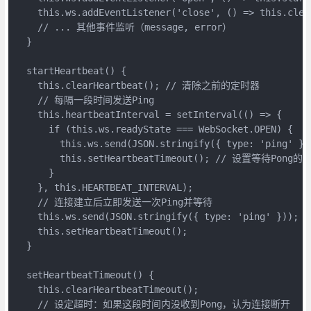
    this.ws.addEventListener('close', () => this.clear
    // ... 其他事件监听（message, error）

  }

  startHeartbeat() {

    this.clearHeartbeat(); // 清除之前的定时器

    // 每隔一段时间发送Ping

    this.heartbeatInterval = setInterval(() => {

      if (this.ws.readyState === WebSocket.OPEN) {

        this.ws.send(JSON.stringify({ type: 'ping' }
        this.setHeartbeatTimeout(); // 设置等待Pong的超
      }

    }, this.HEARTBEAT_INTERVAL);

    // 连接建立后立即发送一次Ping并等待

    this.ws.send(JSON.stringify({ type: 'ping' }));

    this.setHeartbeatTimeout();

  }

  setHeartbeatTimeout() {

    this.clearHeartbeatTimeout();

    // 设定超时：如果这段时间内没收到Pong，认为连接断开
