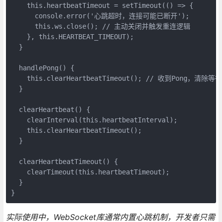
    this.heartbeatTimeout = setTimeout(() => {

      console.error('心跳超时，连接可能已断开');

      this.ws.close(); // 主动关闭并触发重连逻辑

    }, this.HEARTBEAT_TIMEOUT);

  }

  handlePong() {

    this.clearHeartbeatTimeout(); // 收到Pong，清除等
  }

  clearHeartbeat() {

    clearInterval(this.heartbeatInterval);

    this.clearHeartbeatTimeout();

  }

  clearHeartbeatTimeout() {

    clearTimeout(this.heartbeatTimeout);

  }

}
实际使用中，WebSocket库通常内置心跳机制，开发者只需