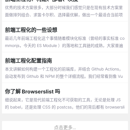
优秀的技术方案很多，大部分时候我们感觉只是在现有技术方案里
面做排列组合、求笛卡尔积、选择最优解，做出一个最适合当前项
目的方案。未来，人类应该编写最核心的业务代码、设置规则
前端工程化的一些设想
最近几年前端工程化这个事情随着模块化标准（曾经的事实标准 co
mmonjs，今天的 ES Module ）的落地和工具链的成熟，大家普遍
都在采用一体化的策略来完成工程从构建到发布的过程。
前端工程化配置指南
本文讲解如何构建一个工程化的前端库，并结合 Github Actions，
自动发布到 Github 和 NPM 的整个详细流程。我们经常看到像 Vu
e、React 这些流行的开源项目有很多配置文件，他们是干什么用
的？
你了解 Browserslist 吗
细说起来，它是现代前端工程化不可获取的工具，无论是处理 JS
的 babel，还是处理 CSS 的 postcss，他们的背后都有 browsersli
st 的身影。
点击更多...