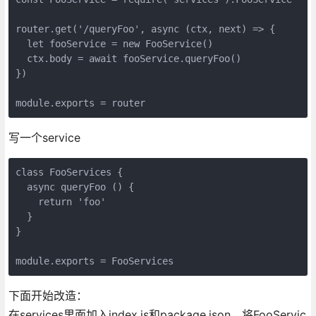
router.get('/queryFoo', async (ctx, next) => {

  let fooService = new FooService()

  ctx.body = await fooService.queryFoo()

})

写一个service
class FooServices {

  async queryFoo () {

    return 'foo'

  }

}

下面开始改造：
在services里面加入index.js和package.json，将FooServic