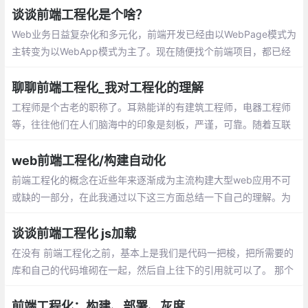
的前端，都应该确立前端工程化的开发思维
谈谈前端工程化是个啥？
和开发方法
Web业务日益复杂化和多元化，前端开发已经由以WebPage模式为
主转变为以WebApp模式为主了。现在随便找个前端项目，都已经
不是过去的拼个页面+搞几个jQuery插件就能完成的了。工程复杂
了就会产生许多问题，比如：如何进行高效的多人协作？如何保证
聊聊前端工程化_我对工程化的理解
项目的可维护性？如何提高项目的开发质量？
工程师是个古老的职称了。耳熟能详的有建筑工程师，电器工程师
等，往往他们在人们脑海中的印象是刻板，严谨，可靠。随着互联
网的发展，软件工程师出现了！他们不用一砖一瓦，也不用尺子电
钻，计算机是他们的施工现场，代码是他们的工程部件
web前端工程化/构建自动化
前端工程化的概念在近些年来逐渐成为主流构建大型web应用不可
或缺的一部分，在此我通过以下这三方面总结一下自己的理解。为
什么需要前端工程化。前端工程化的演化。怎么实现前端工程化。
谈谈前端工程化 js加载
在没有 前端工程化之前，基本上是我们是代码一把梭，把所需要的
库和自己的代码堆砌在一起，然后自上往下的引用就可以了。 那个
时代我们没有公用的cdn，也没有什么特别好的方法来优化加载js的
速度。最多用以下几个方案。
前端工程化：构建、部署、灰度