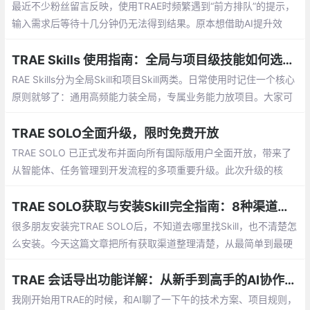
最近不少粉丝留言反映，使用TRAE时频繁遇到“前方排队”的提示，
输入需求后等待十几分钟仍无法得到结果。原本想借助AI提升效
率，结果时间全浪费在等待上，体验非常不友好。
TRAE Skills 使用指南：全局与项目级技能如何选，附8个实用资源
RAE Skills分为全局Skill和项目Skill两类。日常使用时记住一个核心
原则就够了：通用高频能力装全局，专属业务能力放项目。大家可
以在本地建一个专属的Skill资源库，按场景分类归档你打磨好的技
能包，做项目的时候需要哪个就导入哪个，特别省心。
TRAE SOLO全面升级，限时免费开放
TRAE SOLO 已正式发布并面向所有国际版用户全面开放，带来了
从智能体、任务管理到开发流程的多项重要升级。此次升级的核
心，是让它从一个代码生成工具，进化成了一个能理解你
TRAE SOLO获取与安装Skill完全指南：8种渠道从入门到精通
很多朋友安装完TRAE SOLO后，不知道去哪里找Skill，也不清楚怎
么安装。今天这篇文章把所有获取渠道整理清楚，从最简单到最硬
核，按推荐程度排序。
TRAE 会话导出功能详解：从新手到高手的AI协作进阶指南
我刚开始用TRAE的时候，和AI聊了一下午的技术方案、项目规则，