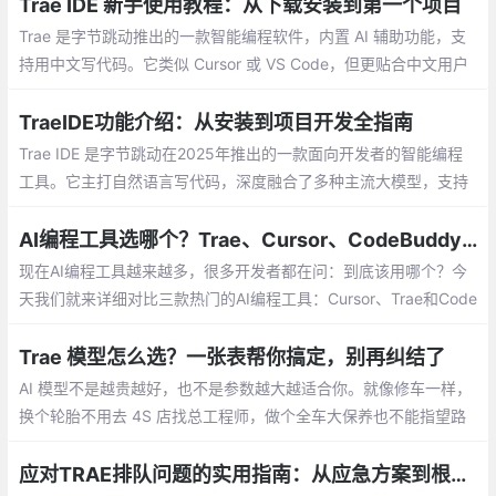
Trae IDE 新手使用教程：从下载安装到第一个项目
Trae 是字节跳动推出的一款智能编程软件，内置 AI 辅助功能，支
持用中文写代码。它类似 Cursor 或 VS Code，但更贴合中文用户
的使用习惯，接入了多个常见的 AI 大模型。Trae 可以帮助开发者
自动补全代码、解释错误、甚至根据一句话生成整个项目
TraeIDE功能介绍：从安装到项目开发全指南
Trae IDE 是字节跳动在2025年推出的一款面向开发者的智能编程
工具。它主打自然语言写代码，深度融合了多种主流大模型，支持
完全中文的操作环境，非常适合国内开发者尤其是新手使用。最重
要的是，它免费向用户开放。
AI编程工具选哪个？Trae、Cursor、CodeBuddy真实对比
现在AI编程工具越来越多，很多开发者都在问：到底该用哪个？今
天我们就来详细对比三款热门的AI编程工具：Cursor、Trae和Code
Buddy。选择哪个工具，主要看你的具体需求。如果是个人项目，
Trae可能就够了。如果是团队开发大型项目，CodeBuddy更合
Trae 模型怎么选？一张表帮你搞定，别再纠结了
适。
AI 模型不是越贵越好，也不是参数越大越适合你。就像修车一样，
换个轮胎不用去 4S 店找总工程师，做个全车大保养也不能指望路
边快修店。关键是选对工具。现在，你知道该怎么选了吧？
应对TRAE排队问题的实用指南：从应急方案到根治方法全解析