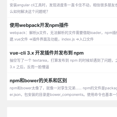
安装angular cli工具时，发现进度条一直卡住不动，相信很
么如何解决这个问题呢？
使用webpack开发npm插件
webpack：解析js文件，无法解析的文件需要借助loader，npm插件发布(v
建.vue文件 =>插件界面及功能，index.js =>入口文件
vue-cli 3.x 开发插件并发布到 npm
抽空写了一个 textarea，打算发布到 npm 的时候却遇到了问题，之
3.x 之后，反而一脸懵逼
npm和bower的关系和区别
npm和bower太像了，就像一对孪生兄弟…… npm的文件是package.
er.json，包安装的目录是bower_components。使用命令也基本