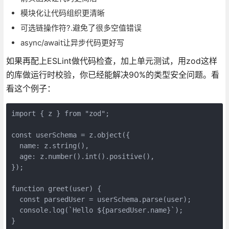
模块化让代码组织更清晰
可选链操作符?.避免了很多空值错误
async/await让异步代码更好写
如果再配上ESLint做代码检查，加上单元测试，用zod这样
的库做运行时校验，你已经能解决90%的类型安全问题。看
看这个例子：
import { z } from "zod";

const userSchema = z.object({

  name: z.string(),

  age: z.number().int().positive(),

});

function greet(user) {

  const parsedUser = userSchema.parse(user);

  console.log(`Hello ${parsedUser.name}`);

}