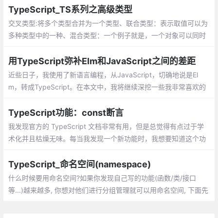
TypeScript_TS系列之高级类型
交叉类型:将多个类型合并为一个类型、联合类型：表示取值可以为
多种类型中的一种、混合类型：一个例子就是，一个对象可以同时
做为函数和对象使用，并带有额外的属性、类型断言：可以用来手
动指定一个值的类型
用TypeScript弥补Elm和JavaScript之间的差距
近些日子，我使用了新语言编程，从JavaScript，切确地说是El
m，转成TypeScript。在本文中，我将继续深挖一些我非常喜欢的
TypeScript特性。
TypeScript功能：const断言
我发现官方的 TypeScript 文档非常有用，但是总觉得有点过于学
术化并且枯燥无味。每当我发现一个新功能时，我想要知道这个功
能究竟能够解决什么问题而不是长篇大论
TypeScript_命名空间(namespace)
什么时候要用命名空间?如果你发现自己写的功能(函数/类/接口
等...)越来越多, 你想对他们进行分组管理就可以用命名空间, 下面先
用类，举例:发现namespace下还有export, export在这里用来表示
哪些功能是可以外部访问的: