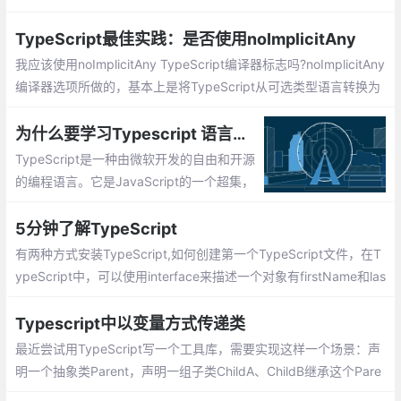
东西。我在前端技术方面积累了一些类似的经验
TypeScript最佳实践：是否使用noImplicitAny
我应该使用noImplicitAny TypeScript编译器标志吗?noImplicitAny
编译器选项所做的，基本上是将TypeScript从可选类型语言转换为
强制类型检验语言。这使得TypeScript离JavaScript的超集稍微远
了一些，因为简单的：
为什么要学习Typescript 语言呢?Typescript 开发环境安装
TypeScript是一种由微软开发的自由和开源
的编程语言。它是JavaScript的一个超集，
TypeScript是JavaScript类型的超集，它可
以编译成纯JavaScript。TypeScript可以在
5分钟了解TypeScript
任何浏览器、任何计算机和任何操作系统上
有两种方式安装TypeScript,如何创建第一个TypeScript文件，在T
运行，并且是开源的。
ypeScript中，可以使用interface来描述一个对象有firstName和las
tName两个属性，TypeScript支持JavaScript的新功能，其中很重
要的一个功能就是基于类的面向对象编程
Typescript中以变量方式传递类
最近尝试用TypeScript写一个工具库，需要实现这样一个场景：声
明一个抽象类Parent，声明一组子类ChildA、ChildB继承这个Pare
nt，实现它的抽象方法