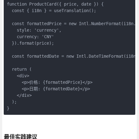
function ProductCard({ price, date }) {

  const { i18n } = useTranslation();

  const formattedPrice = new Intl.NumberFormat(i18n.la
    style: 'currency',

    currency: 'CNY'

  }).format(price);

  const formattedDate = new Intl.DateTimeFormat(i18n.
  return (

    <div>

      <p>价格: {formattedPrice}</p>

      <p>日期: {formattedDate}</p>

    </div>

  );

}
最佳实践建议