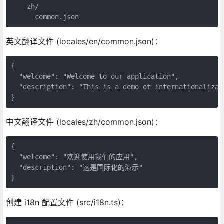
    zh/

      common.json
英文翻译文件 (locales/en/common.json)：
{

  "welcome": "Welcome to our application",

  "description": "This is a demo of internationalizati
}
中文翻译文件 (locales/zh/common.json)：
{

  "welcome": "欢迎使用我们的应用",

  "description": "这是国际化的演示"

}
创建 i18n 配置文件 (src/i18n.ts)：