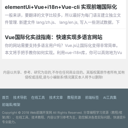
18n实现切换中英文效果。
elementUi+Vue+i18n+Vue-cli 实现前端国际化
一般来讲，要翻译的文字比较多，所以最好为每门语言建立独立文
件管理. 新建文件 lang/zh.js、 lang/en.js, 写入一些测试数据，下
面去封装一个组件，用来切换语言，并将语言状态保存到cookie和
Vuex中。
Vue国际化实战指南：快速实现多语言网站
你的网站需要支持多语言用户吗？Vue.js让国际化变得非常简单。
本文将手把手教你如何实现。利用vue-i18n库，你可以高效地为Vu
e应用添加Vue国际化功能。
内容以共享、参考、研究为目的,不存在任何商业目的。其版权属原作者所有,如有
侵权或违规,请与小编联系!情况属实本人将予以删除!
首页
技术导航
在线工具
技术文章
教程资源
前端标签
AI工具集
前端库/框架