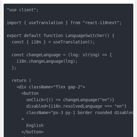
"use client";

import { useTranslation } from "react-i18next";

export default function LanguageSwitcher() {

  const { i18n } = useTranslation();

  const changeLanguage = (lng: string) => {

    i18n.changeLanguage(lng);

  };

  return (

    <div className="flex gap-2">

      <button

        onClick={() => changeLanguage("en")}

        disabled={i18n.resolvedLanguage === "en"}

        className="px-3 py-1 border rounded disabled:o
      >

        English

      </button>
