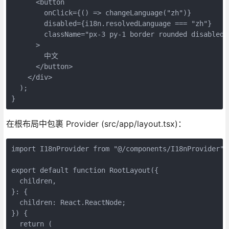
      <button

        onClick={() => changeLanguage("zh")}

        disabled={i18n.resolvedLanguage === "zh"}

        className="px-3 py-1 border rounded disabled:o
      >

        中文

      </button>

    </div>

  );

}
在根布局中包裹 Provider (src/app/layout.tsx)：
import I18nProvider from "@/components/I18nProvider";

export default function RootLayout({

  children,

}: {

  children: React.ReactNode;

}) {

  return (
