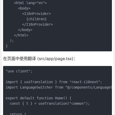
    <html lang="en">

      <body>

        <I18nProvider>

          {children}

        </I18nProvider>

      </body>

    </html>

  );

}
在页面中使用翻译 (src/app/page.tsx)：
"use client";

import { useTranslation } from "react-i18next";

import LanguageSwitcher from "@/components/LanguageSwi
export default function Home() {

  const { t } = useTranslation("common");

  return (
