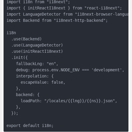
import i18n from "i18next";

import { initReactI18next } from "react-i18next";

import LanguageDetector from "i18next-browser-language
import Backend from "i18next-http-backend";

i18n

  .use(Backend)

  .use(LanguageDetector)

  .use(initReactI18next)

  .init({

    fallbackLng: "en",

    debug: process.env.NODE_ENV === 'development',

    interpolation: {

      escapeValue: false,

    },

    backend: {

      loadPath: "/locales/{{lng}}/{{ns}}.json",

    },

  });

export default i18n;