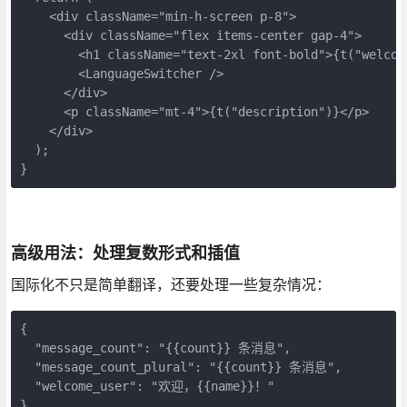
    <div className="min-h-screen p-8">

      <div className="flex items-center gap-4">

        <h1 className="text-2xl font-bold">{t("welcome
        <LanguageSwitcher />

      </div>

      <p className="mt-4">{t("description")}</p>

    </div>

  );

}
高级用法：处理复数形式和插值
国际化不只是简单翻译，还要处理一些复杂情况：
{

  "message_count": "{{count}} 条消息",

  "message_count_plural": "{{count}} 条消息",

  "welcome_user": "欢迎，{{name}}！"

}