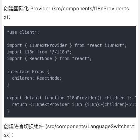
创建国际化 Provider (src/components/I18nProvider.ts
x)：
"use client";

import { I18nextProvider } from "react-i18next";

import i18n from "@/i18n";

import { ReactNode } from "react";

interface Props {

  children: ReactNode;

}

export default function I18nProvider({ children }: Pro
  return <I18nextProvider i18n={i18n}>{children}</I18n
}
创建语言切换组件 (src/components/LanguageSwitcher.t
sx)：