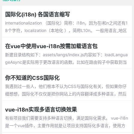
国际化(i18n) 各国语言缩写
internationalization （国际化）简称：i18n，因为在i和n之间还有1
8个字符，localization（本地化 ），简称L10n。 一般用语言_地区
的形式表示一种语言，如：zh_CN表示简体中文
在vue中使用vue-i18n按需加载语言包
新建目录结构如下：assets/langs/index.js内容如下：loadLangua
geAsync是实际用于更改语言的函数。比如在路由钩子中获取到当
前语言环境加载对应语言包
你不知道的CSS国际化
我遇到过一些人，他们根本不认为CSS与国际化有关，但如果你仔
细想想，国际化不仅仅是把你网站上的内容翻译成多种语言，然后
就收工了。该内容的呈现方式有各种细微的差别，这些细微的差别
会影响到母语人士使用您的网站的体验。
vue-i18n实现多语言切换效果
有些项目我们需要支持多种语言切换，满足国际化需求。 vue-i18n
是一个vue插件，主要作用就是让项目支持国际化多语言，使用方
便快捷，能很轻松的将我们的项目国际化。本文主要介绍使用vue-i