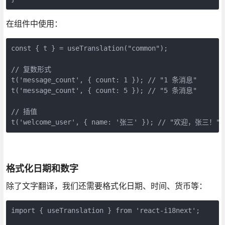
在组件中使用：
const { t } = useTranslation("common");

// 复数形式

t('message_count', { count: 1 }); // "1 条消息"

t('message_count', { count: 5 }); // "5 条消息"

// 插值

t('welcome_user', { name: '张三' }); // "欢迎，张三！"
格式化日期和数字
除了文字翻译，我们还需要格式化日期、时间、货币等：
import { useTranslation } from 'react-i18next';
