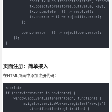
            const tx = db.transaction(store, 'readwrit
            tx.objectStore(store).put(value, key);

            tx.oncomplete = () => resolve();

            tx.onerror = () => reject(tx.error);

        };

        open.onerror = () => reject(open.error);

    });

}
页面注册：简单接入
在HTML页面中添加注册代码：
<script>

if ('serviceWorker' in navigator) {

    window.addEventListener('load', function() {

        navigator.serviceWorker.register('/sw.js')

            .then(function(registration) {
