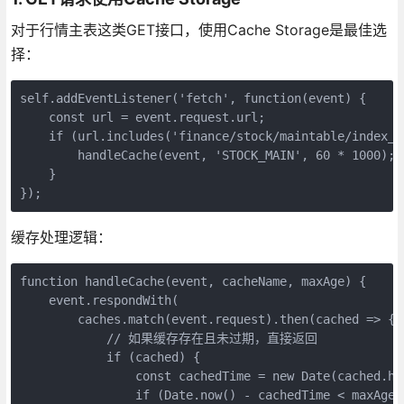
对于行情主表这类GET接口，使用Cache Storage是最佳选
择：
self.addEventListener('fetch', function(event) {

    const url = event.request.url;

    if (url.includes('finance/stock/maintable/index_me
        handleCache(event, 'STOCK_MAIN', 60 * 1000)
    }

});
缓存处理逻辑：
function handleCache(event, cacheName, maxAge) {

    event.respondWith(

        caches.match(event.request).then(cached => {

            // 如果缓存存在且未过期，直接返回

            if (cached) {

                const cachedTime = new Date(cached.he
                if (Date.now() - cachedTime < maxAge) 