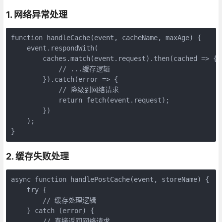
1. 网络异常处理
function handleCache(event, cacheName, maxAge) {

    event.respondWith(

        caches.match(event.request).then(cached => {

            // ...缓存逻辑

        }).catch(error => {

            // 降级到网络请求

            return fetch(event.request);

        })

    );

}
2. 缓存失败处理
async function handlePostCache(event, storeName) {

    try {

        // 缓存处理逻辑

    } catch (error) {

        // 直接返回网络请求
