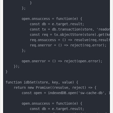
            }

        };

        open.onsuccess = function(e) {

            const db = e.target.result;

            const tx = db.transaction(store, 'readonly
            const req = tx.objectStore(store).get(key)
            req.onsuccess = () => resolve(req.result);
            req.onerror = () => reject(req.error);

        };

        open.onerror = () => reject(open.error);

    });

}

function idbSet(store, key, value) {

    return new Promise((resolve, reject) => {

        const open = indexedDB.open('sw-cache-db', 1);
        open.onsuccess = function(e) {

            const db = e.target.result;
