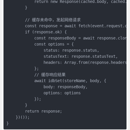
            return new Response(cached.body, cached.op
        }

        // 缓存未命中，发起网络请求

        const response = await fetch(event.request.clo
        if (response.ok) {

            const responseBody = await response.clone(
            const options = {

                status: response.status,

                statusText: response.statusText,

                headers: Array.from(response.headers.e
            };

            // 缓存响应结果

            await idbSet(storeName, body, { 

                body: responseBody, 

                options: options 

            });

        }

        return response;

    })());

}