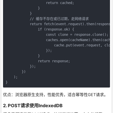
                    return cached;

                }

            }

            // 缓存不存在或已过期，走网络请求

            return fetch(event.request).then(response 
                if (response.ok) {

                    const clone = response.clone();

                    caches.open(cacheName).then(cache 
                        cache.put(event.request, clone
                    });

                }

                return response;

            });

        })

    );

}
优点：浏览器原生支持，性能优秀，适合幂等性GET请求。
2. POST请求使用IndexedDB