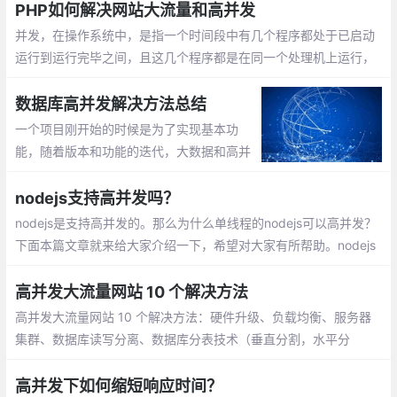
PHP如何解决网站大流量和高并发
并发，在操作系统中，是指一个时间段中有几个程序都处于已启动
运行到运行完毕之间，且这几个程序都是在同一个处理机上运行，
但任一个时刻点上只有一个程序在处理机上运行，通常我们所定义
的高并发并非上述解释，简单的来说就是在某个时间点、有多少个
数据库高并发解决方法总结
访问同时到来。
一个项目刚开始的时候是为了实现基本功
能，随着版本和功能的迭代，大数据和高并
发成了软件设计必须考虑的问题!本质很简
单，一个是慢，一个是等。解决核心 一个是
nodejs支持高并发吗？
短，一个是少，一个是分流,最后一个是集
nodejs是支持高并发的。那么为什么单线程的nodejs可以高并发？
群/横向扩张/读写分离/建立主从
下面本篇文章就来给大家介绍一下，希望对大家有所帮助。nodejs
支持高并发的原因：nodejs是非阻塞异步操作。针对每个并发请
求，服务端给请求注册一个激发事件（I/O），并给一个回调函数
高并发大流量网站 10 个解决方法
（这个过程没有阻塞新的连接请求）。
高并发大流量网站 10 个解决方法：硬件升级、负载均衡、服务器
集群、数据库读写分离、数据库分表技术（垂直分割，水平分
割）、表建立相应的索引、页面静态化、缓存技术（MemCache、
Redis）、禁止外部盗链、控制大文件的下载
高并发下如何缩短响应时间？