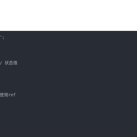
;

// 状态值

 使用ref
