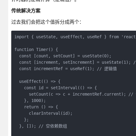
传统解决方案
过去我们会把这个值拆分成两个：
import { useState, useEffect, useRef } from 'react'
function Timer() {

  const [count, setCount] = useState(0);

  const [increment, setIncrement] = useState(1); 
  const incrementRef = useRef(1); // 逻辑值

  useEffect(() => {

    const id = setInterval(() => {

      setCount(c => c + incrementRef.current); //
    }, 1000);

    return () => {

      clearInterval(id);

    };

  }, []); // 空依赖数组
