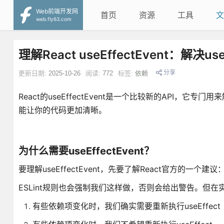
Web前端开发网
首页
资源
工具
文
web.fly63.com
理解React useEffectEvent：解决
分享
更新日期:
2025-10-26
阅读:
772
标签:
依赖
React的useEffectEvent是一个比较新的API，它
能让你的代码更加清晰。
为什么需要useEffectEvent？
要理解useEffectEvent，先要了解React官方的一个建议
ESLint规则也会强制我们这样做，否则会给出警告。但
有些依赖项变化时，我们确实需要重新执行useEffect