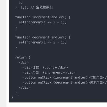
    };

  }, []); // 空依赖数组

  function incrementHandler() {

    setIncrement(i => i + 1);

  }

  function decrementHandler() {

    setIncrement(i => i - 1);

  }

  return (

    <div>

      <div>计数: {count}</div>

      <div>增量: {increment}</div>

      <button onClick={incrementHandler}>增加增量</b
      <button onClick={decrementHandler}>减少增量</b
    </div>

  );

}