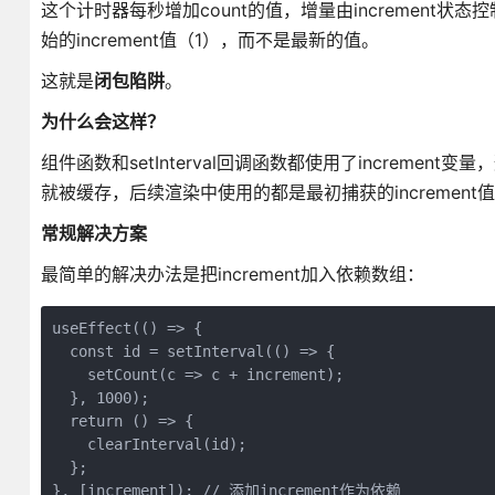
这个计时器每秒增加count的值，增量由increment状
始的increment值（1），而不是最新的值。
这就是
闭包陷阱
。
为什么会这样？
组件函数和setInterval回调函数都使用了incremen
就被缓存，后续渲染中使用的都是最初捕获的increment
常规解决方案
最简单的解决办法是把increment加入依赖数组：
useEffect(() => {

  const id = setInterval(() => {

    setCount(c => c + increment);

  }, 1000);

  return () => {

    clearInterval(id);

  };

}, [increment]); // 添加increment作为依赖