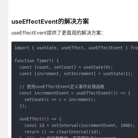
useEffectEvent的解决方案
useEffectEvent提供了更直观的解决方案：
import { useState, useEffect, useEffectEvent } from
function Timer() {

  const [count, setCount] = useState(0);

  const [increment, setIncrement] = useState(1);

  // 使用useEffectEvent定义事件处理函数

  const incrementEvent = useEffectEvent(() => {

    setCount(c => c + increment);

  });

  useEffect(() => {

    const id = setInterval(incrementEvent, 1000);

    return () => clearInterval(id);
