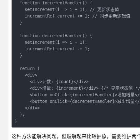
  function incrementHandler() {

    setIncrement(i => i + 1); // 更新状态值

    incrementRef.current += 1; // 同步更新逻辑值

  }

  function decrementHandler() {

    setIncrement(i => i - 1);

    incrementRef.current -= 1;

  }

  return (

    <div>

      <div>计数: {count}</div>

      <div>增量: {increment}</div> {/* 显示状态值 */}
      <button onClick={incrementHandler}>增加增量</b
      <button onClick={decrementHandler}>减少增量</b
    </div>

  );

}
这种方法能解决问题，但理解起来比较抽象，需要维护两