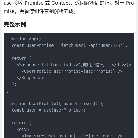
use 接收 Promise 或 Context，返回解析后的值。对于 Pro
mise，会暂停组件直到解析完成。
完整示例
function App() {

  const userPromise = fetchUser('/api/user/123');

  return (

    <Suspense fallback={<div>加载用户信息...</div>}>

      <UserProfile userPromise={userPromise} />

    </Suspense>

  );

}

function UserProfile({ userPromise }) {

  const user = use(userPromise);

  return (

    <div>

      <img src={user.avatar} alt={user.name} />
