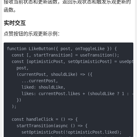
接收当前状态和更新函数，返回乐观状态和触发乐观更新的
函数。
实时交互
点赞按钮的乐观更新示例：
function LikeButton({ post, onToggleLike }) {

  const [, startTransition] = useTransition();

  const [optimisticPost, setOptimisticPost] = useOptim
    post,

    (currentPost, shouldLike) => ({

      ...currentPost,

      liked: shouldLike,

      likes: currentPost.likes + (shouldLike ? 1 : -1)
    })

  );

  const handleClick = () => {

    startTransition(async () => {

      setOptimisticPost(!optimisticPost.liked);
