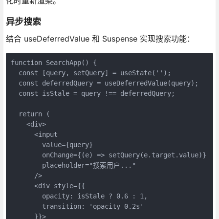
化时重新渲染。
异步搜索
结合 useDeferredValue 和 Suspense 实现搜索功能：
function SearchApp() {

  const [query, setQuery] = useState('');

  const deferredQuery = useDeferredValue(query);

  const isStale = query !== deferredQuery;

  return (

    <div>

      <input 

        value={query} 

        onChange={(e) => setQuery(e.target.value)}

        placeholder="搜索用户..."

      />

      <div style={{ 

        opacity: isStale ? 0.6 : 1,

        transition: 'opacity 0.2s'

      }}>
