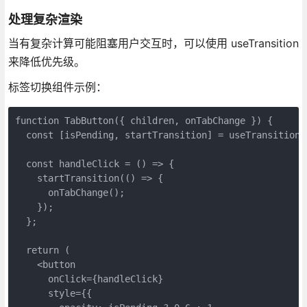
处理复杂渲染
当有复杂计算可能阻塞用户交互时，可以使用 useTransition
来降低优先级。
标签切换组件示例：
function TabButton({ children, onTabChange }) {

  const [isPending, startTransition] = useTransition()
  const handleClick = () => {

    startTransition(() => {

      onTabChange();

    });

  };

  return (

    <button 

      onClick={handleClick}

      style={{ 
