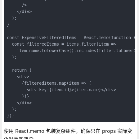
      />

    </div>

  );

}

const ExpensiveFilteredItems = React.memo(function ({ 
  const filteredItems = items.filter(item =>

    item.name.toLowerCase().includes(filter.toLowerCas
  );

  return (

    <div>

      {filteredItems.map(item => (

        <div key={item.id}>{item.name}</div>

      ))}

    </div>

  );

});
使用 React.memo 包装复杂组件，确保只在 props 实际变