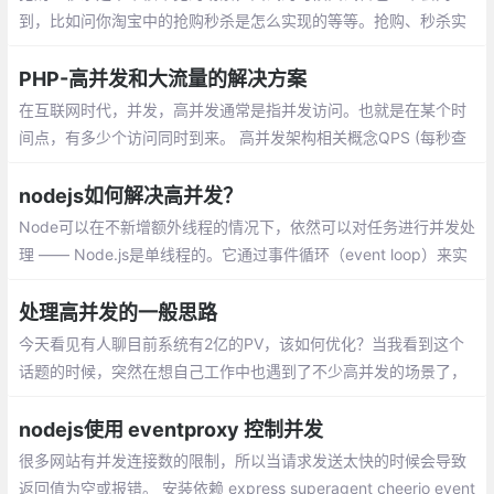
到，比如问你淘宝中的抢购秒杀是怎么实现的等等。抢购、秒杀实
现很简单，但是有些问题需要解决，主要针对两个问题：
PHP-高并发和大流量的解决方案
在互联网时代，并发，高并发通常是指并发访问。也就是在某个时
间点，有多少个访问同时到来。 高并发架构相关概念QPS (每秒查
询率) : 每秒钟请求或者查询的数量，在互联网领域，指每秒响应请
求数
nodejs如何解决高并发？
Node可以在不新增额外线程的情况下，依然可以对任务进行并发处
理 —— Node.js是单线程的。它通过事件循环（event loop）来实
现并发操作，对此，我们应该要充分利用这一点 —— 尽可能的避免
阻塞操作
处理高并发的一般思路
今天看见有人聊目前系统有2亿的PV，该如何优化？当我看到这个
话题的时候，突然在想自己工作中也遇到了不少高并发的场景了，
所以即兴发挥，在这里简单总结和分享下，欢迎指正和补充。
nodejs使用 eventproxy 控制并发
很多网站有并发连接数的限制，所以当请求发送太快的时候会导致
返回值为空或报错。 安装依赖 express superagent cheerio event