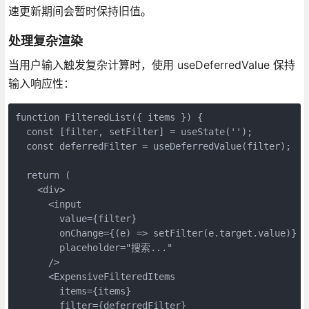
速更新期间会暂时保持旧值。
处理复杂渲染
当用户输入触发复杂计算时，使用 useDeferredValue 保持
输入响应性：
function FilteredList({ items }) {

  const [filter, setFilter] = useState('');

  const deferredFilter = useDeferredValue(filter);

  return (

    <div>

      <input 

        value={filter} 

        onChange={(e) => setFilter(e.target.value)}

        placeholder="搜索..."

      />

      <ExpensiveFilteredItems 

        items={items} 

        filter={deferredFilter} 
