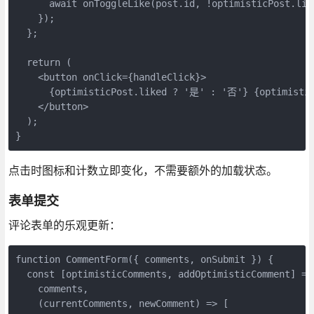
      await onToggleLike(post.id, !optimisticPost.like
    });

  };

  return (

    <button onClick={handleClick}>

      {optimisticPost.liked ? '是' : '否'} {optimistic
    </button>

  );

}
点击时图标和计数立即变化，不需要额外的加载状态。
表单提交
评论表单的乐观更新：
function CommentForm({ comments, onSubmit }) {

  const [optimisticComments, addOptimisticComment] = u
    comments,

    (currentComments, newComment) => [
