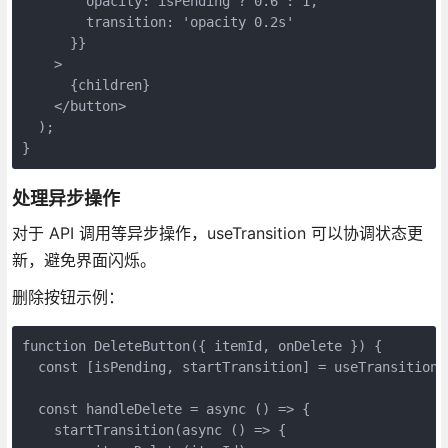
        opacity: isPending ? 0.6 : 1,

        transition: 'opacity 0.2s'

      }}

    >

      {children}

    </button>

  );

}
处理异步操作
对于 API 调用等异步操作，useTransition 可以协调状态更
新，避免界面闪烁。
删除按钮示例：
function DeleteButton({ itemId, onDelete }) {

  const [isPending, startTransition] = useTransition()
  const handleDelete = async () => {

    startTransition(async () => {
