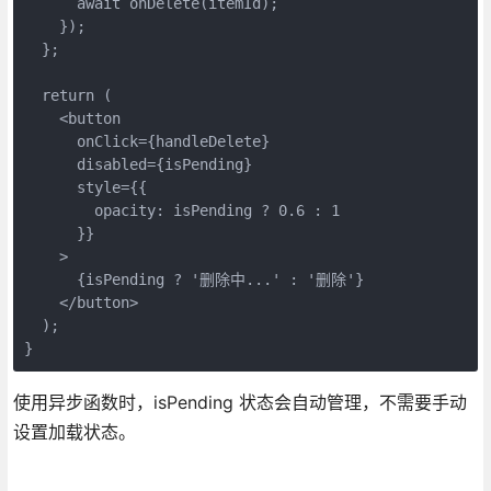
      await onDelete(itemId);

    });

  };

  return (

    <button

      onClick={handleDelete}

      disabled={isPending}

      style={{ 

        opacity: isPending ? 0.6 : 1 

      }}

    >

      {isPending ? '删除中...' : '删除'}

    </button>

  );

}
使用异步函数时，isPending 状态会自动管理，不需要手动
设置加载状态。