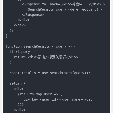
        <Suspense fallback={<div>搜索中...</div>}>

          <SearchResults query={deferredQuery} />

        </Suspense>

      </div>

    </div>

  );

}

function SearchResults({ query }) {

  if (!query) {

    return <div>请输入搜索关键词</div>;

  }

  const results = use(searchUsers(query));

  return (

    <div>

      {results.map(user => (

        <div key={user.id}>{user.name}</div>

      ))}

    </div>
