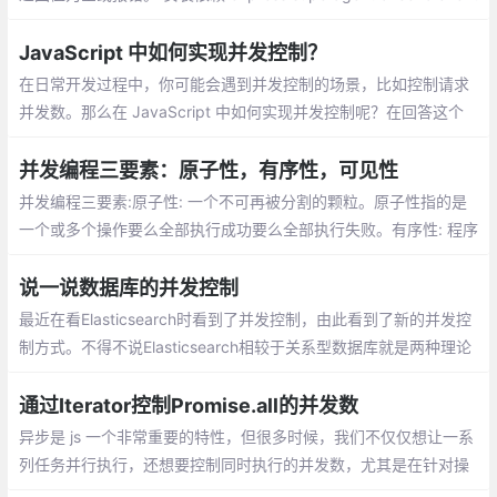
proxy。新建app.js 抓取所有的url
JavaScript 中如何实现并发控制？
在日常开发过程中，你可能会遇到并发控制的场景，比如控制请求
并发数。那么在 JavaScript 中如何实现并发控制呢？在回答这个
问题之前，我们来简单介绍一下并发控制。
并发编程三要素：原子性，有序性，可见性
并发编程三要素:原子性: 一个不可再被分割的颗粒。原子性指的是
一个或多个操作要么全部执行成功要么全部执行失败。有序性: 程序
执行的顺序按照代码的先后顺序执行。（处理器可能会对指令进行
重排序）
说一说数据库的并发控制
最近在看Elasticsearch时看到了并发控制，由此看到了新的并发控
制方式。不得不说Elasticsearch相较于关系型数据库就是两种理论
建立的数据存储体系，当然它们在并发控制上也相差甚远，各有千
秋。
通过Iterator控制Promise.all的并发数
异步是 js 一个非常重要的特性，但很多时候，我们不仅仅想让一系
列任务并行执行，还想要控制同时执行的并发数，尤其是在针对操
作有限资源的异步任务，比如文件句柄，网络端口等等。