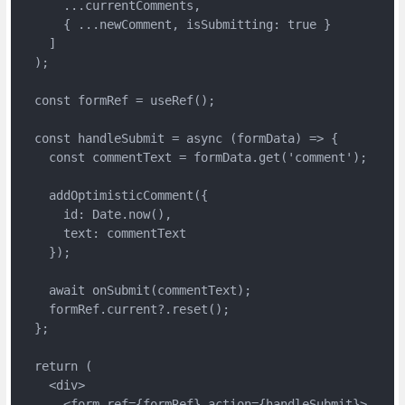
      ...currentComments,

      { ...newComment, isSubmitting: true }

    ]

  );

  const formRef = useRef();

  const handleSubmit = async (formData) => {

    const commentText = formData.get('comment');

    addOptimisticComment({

      id: Date.now(),

      text: commentText

    });

    await onSubmit(commentText);

    formRef.current?.reset();

  };

  return (

    <div>

      <form ref={formRef} action={handleSubmit}>
