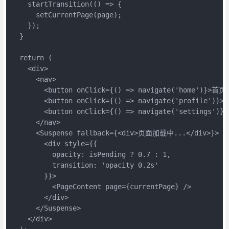
    startTransition(() => {

      setCurrentPage(page);

    });

  }

  return (

    <div>

      <nav>

        <button onClick={() => navigate('home')}>首页<
        <button onClick={() => navigate('profile')}
        <button onClick={() => navigate('settings')}
      </nav>

      <Suspense fallback={<div>页面加载中...</div>}>

        <div style={{ 

          opacity: isPending ? 0.7 : 1,

          transition: 'opacity 0.2s'

        }}>

          <PageContent page={currentPage} />

        </div>

      </Suspense>

    </div>
