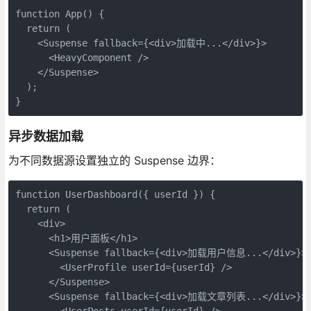
function App() {

  return (

    <Suspense fallback={<div>加载中...</div>}>

      <HeavyComponent />

    </Suspense>

  );

}
异步数据加载
为不同数据源设置独立的 Suspense 边界：
function UserDashboard({ userId }) {

  return (

    <div>

      <h1>用户面板</h1>

      <Suspense fallback={<div>加载用户信息...</div>}>

        <UserProfile userId={userId} />

      </Suspense>

      <Suspense fallback={<div>加载文章列表...</div>}>

        <UserPosts userId={userId} />
