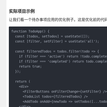
实际项目示例
让我们看一个待办事项应用的优化例子。这是优化前的代
function TodoApp() {

  const [todos, setTodos] = useState([]);

  const [filter, setFilter] = useState('all');

  const filteredTodos = todos.filter(todo => {

    if (filter === 'active') return !todo.completed
    if (filter === 'completed') return todo.complet
    return true;

  });

  return (

    <div>

      <FilterButtons onFilterChange={setFilter} />

      <TodoList todos={filteredTodos} />

      <AddTodo onAdd={newTodo => setTodos([...todo
    </div>
