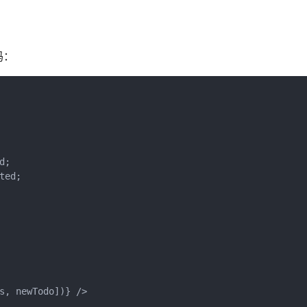
码：
;

ed;

s, newTodo])} />
