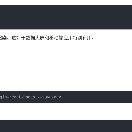
时重新渲染。这对于数据大屏和移动端应用特别有用。
gin-react-hooks --save-dev