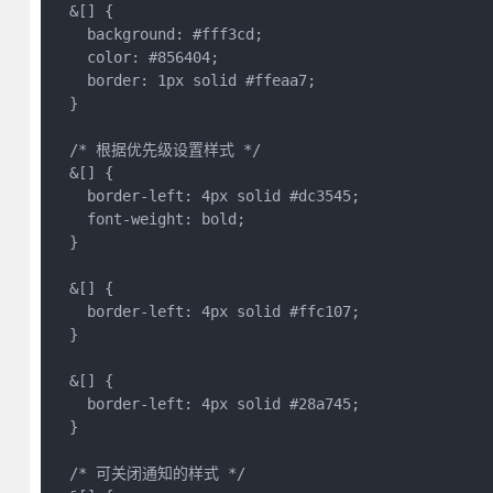
  &[] {

    background: #fff3cd;

    color: #856404;

    border: 1px solid #ffeaa7;

  }

  /* 根据优先级设置样式 */

  &[] {

    border-left: 4px solid #dc3545;

    font-weight: bold;

  }

  &[] {

    border-left: 4px solid #ffc107;

  }

  &[] {

    border-left: 4px solid #28a745;

  }

  /* 可关闭通知的样式 */
