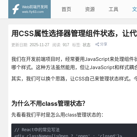
Web前端开发网
首页
资源
工具
文
web.fly63.com
用CSS属性选择器管理组件状态，让
分享
更新日期:
2025-11-27
阅读:
917
标签:
状态
我们在开发前端项目时，经常要用JavaScript来处理
哪个样式。这种方法虽然能用，但让JavaScript和样式
其实，我们可以换个思路，让CSS自己来管理状态样式。
为什么不用class管理状态？
先看看我们平时是怎么用class管理状态的：
// React中的常见写法

<div className={isOpen ? 'open' : 'closed'}>
