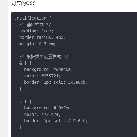
对应的CSS：
.notification {

  /* 基础样式 */

  padding: 1rem;

  border-radius: 4px;

  margin: 0.5rem;

  /* 根据类型设置样式 */

  &[] {

    background: #d4edda;

    color: #155724;

    border: 1px solid #c3e6cb;

  }

  &[] {

    background: #f8d7da;

    color: #721c24;

    border: 1px solid #f5c6cb;

  }
