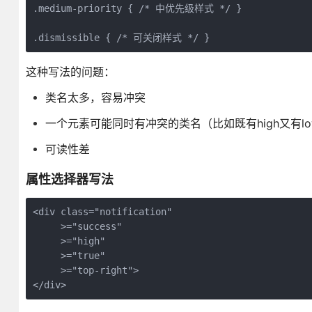
.medium-priority { /* 中优先级样式 */ }

.dismissible { /* 可关闭样式 */ }
这种写法的问题：
类名太多，容易冲突
一个元素可能同时有冲突的类名（比如既有high又有lo
可读性差
属性选择器写法
<div class="notification"

     >="success"

     >="high" 

     >="true"

     >="top-right">

</div>