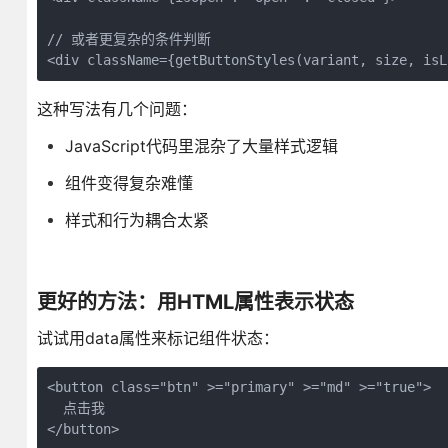
// 或者更复杂的条件判断

<div className={getButtonStyles(variant, size, isL
这种写法有几个问题：
JavaScript代码里混杂了大量样式逻辑
组件变得复杂难懂
样式和行为耦合太紧
更好的方法：用HTML属性表示状态
试试用data属性来标记组件状态：
<button class="btn" >="primary" >="md" >="true">

  点击我

</button>