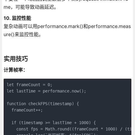
me，可能导致动画延迟。
10. 监控性能
复杂动画可以用performance.mark()和performance.meas
ure()来监控性能。
实用技巧
计算帧率：
let frameCount = 0;

let lastTime = performance.now();

function checkFPS(timestamp) {

  frameCount++;

  if (timestamp >= lastTime + 1000) {

    const fps = Math.round((frameCount * 1000) / (time