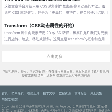
这篇文章将会介绍只用 CSS 就能制作像素画·像素动画的方法。虽
说纯 CSS 就能做到，但是为了更高的可维护性，也会顺便介绍使用
Sass 的制作方法。
Transform（CSS动态属性的开始）
transform 属性向元素应用 2D 或 3D 转换；该属性允许我们对元素
进行旋转、缩放、移动或倾斜。这两点是Transform的概念和应用
场景，重点在于2D和3D的转换，那么呢？
点击更多...
内容以共享、参考、研究为目的,不存在任何商业目的。其版权属原作者所有,如有
侵权或违规,请与小编联系!情况属实本人将予以删除!
首页
技术导航
在线工具
技术文章
教程资源
前端标签
AI工具集
前端库/框架