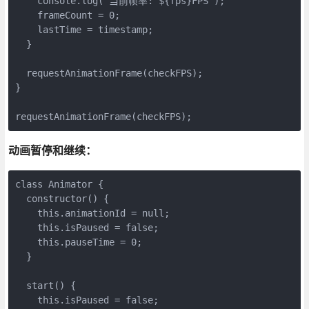
    console.log(`当前帧率: ${fps}FPS`);

    frameCount = 0;

    lastTime = timestamp;

  }

  requestAnimationFrame(checkFPS);

}

requestAnimationFrame(checkFPS);
动画暂停和继续：
class Animator {

  constructor() {

    this.animationId = null;

    this.isPaused = false;

    this.pauseTime = 0;

  }

  start() {

    this.isPaused = false;
