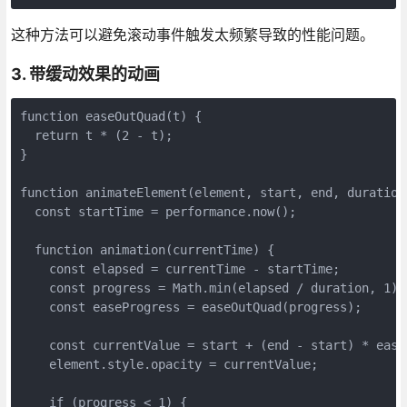
这种方法可以避免滚动事件触发太频繁导致的性能问题。
3. 带缓动效果的动画
function easeOutQuad(t) {

  return t * (2 - t);

}

function animateElement(element, start, end, duration)
  const startTime = performance.now();

  function animation(currentTime) {

    const elapsed = currentTime - startTime;

    const progress = Math.min(elapsed / duration, 1);

    const easeProgress = easeOutQuad(progress);

    const currentValue = start + (end - start) * easeP
    element.style.opacity = currentValue;

    if (progress < 1) {
