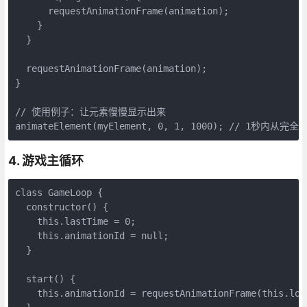
      requestAnimationFrame(animation);

    }

  }

  requestAnimationFrame(animation);

}

// 使用例子：让元素慢慢显示出来

animateElement(myElement, 0, 1, 1000); // 1秒
4. 游戏主循环
class GameLoop {

  constructor() {

    this.lastTime = 0;

    this.animationId = null;

  }

  start() {

    this.animationId = requestAnimationFrame(this.loop