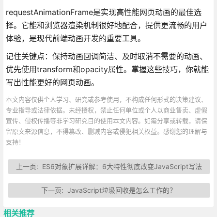
requestAnimationFrame是实现高性能网页动画的最佳选
择。它能和浏览器渲染机制很好地配合，提供更流畅的用户
体验，是现代前端动画开发的重要工具。
记住关键点：保持动画回调简洁、及时取消不需要的动画、
优先使用transform和opacity属性。掌握这些技巧，你就能
写出性能更好的网页动画。
本文内容仅供个人学习、研究或参考使用，不构成任何形式的决策建议、
专业指导或法律依据。未经授权，禁止任何单位或个人以商业售卖、虚假
宣传、侵权传播等非学习研究目的使用本文内容。如需分享或转载，请保
留原文来源信息，不得篡改、删减内容或侵犯相关权益。感谢您的理解与
支持！
上一页:
ES6对象扩展详解：6大特性彻底改变JavaScript写法
下一页:
JavaScript垃圾回收是怎么工作的？
相关推荐