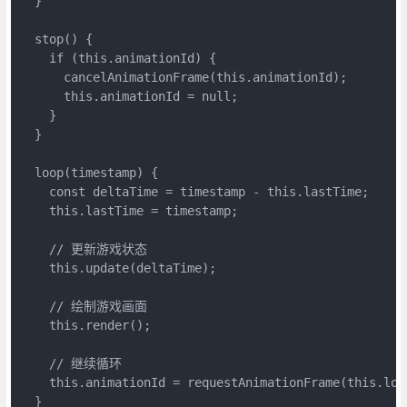
  }

  stop() {

    if (this.animationId) {

      cancelAnimationFrame(this.animationId);

      this.animationId = null;

    }

  }

  loop(timestamp) {

    const deltaTime = timestamp - this.lastTime;

    this.lastTime = timestamp;

    // 更新游戏状态

    this.update(deltaTime);

    // 绘制游戏画面

    this.render();

    // 继续循环

    this.animationId = requestAnimationFrame(this.loop
  }
