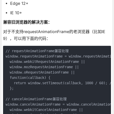
Edge 12+
IE 10+
兼容旧浏览器的解决方案：
对于不支持requestAnimationFrame的老浏览器（比如IE
9），可以用下面的代码：
// requestAnimationFrame兼容处理

window.requestAnimationFrame = window.requestAnimation
  window.webkitRequestAnimationFrame || 

  window.mozRequestAnimationFrame || 

  window.oRequestAnimationFrame || 

  function(callback) {

    return window.setTimeout(callback, 1000 / 60); 
  };

// cancelAnimationFrame兼容处理

window.cancelAnimationFrame = window.cancelAnimationFr
  window.webkitCancelAnimationFrame || 
