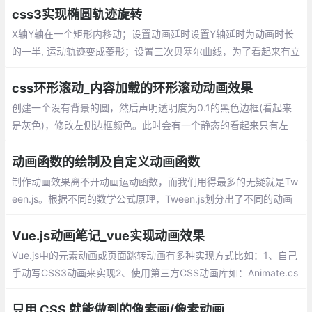
css3实现椭圆轨迹旋转
X轴Y轴在一个矩形内移动；设置动画延时设置Y轴延时为动画时长
的一半, 运动轨迹变成菱形；设置三次贝塞尔曲线，为了看起来有立
体感添加scale属性,scale动画应该是X轴和Y轴的时间总和
css环形滚动_内容加载的环形滚动动画效果
创建一个没有背景的圆，然后声明透明度为0.1的黑色边框(看起来
是灰色)，修改左侧边框颜色。此时会有一个静态的看起来只有左
边框有颜色的空心圆。然后声明一个该元素逆时针旋转360度的动
画，并让该动画无限播放(infinite)即可
动画函数的绘制及自定义动画函数
制作动画效果离不开动画运动函数，而我们用得最多的无疑就是Tw
een.js。根据不同的数学公式原理，Tween.js划分出了不同的动画
类型，每种动画类型里面都包含以下的缓动类型：ease in 先慢后
快、ease out 先块后慢、ease in out 先慢后快再慢
Vue.js动画笔记_vue实现动画效果
Vue.js中的元素动画或页面跳转动画有多种实现方式比如：1、自己
手动写CSS3动画来实现2、使用第三方CSS动画库如：Animate.cs
s3、在构子函数中操作DOM4、使用第三方Js动画库如：Velocity.j
s。
只用 CSS 就能做到的像素画/像素动画