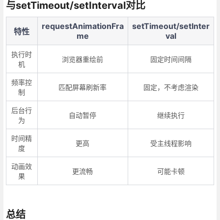
与setTimeout/setInterval对比
requestAnimationFra
setTimeout/setInter
特性
me
val
执行时
浏览器重绘前
固定时间间隔
机
频率控
匹配屏幕刷新率
固定，不考虑渲染
制
后台行
自动暂停
继续执行
为
时间精
更高
受主线程影响
度
动画效
更流畅
可能卡顿
果
总结