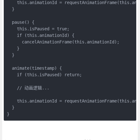
    this.animationId = requestAnimationFrame(this.anim
  }

  pause() {

    this.isPaused = true;

    if (this.animationId) {

      cancelAnimationFrame(this.animationId);

    }

  }

  animate(timestamp) {

    if (this.isPaused) return;

    // 动画逻辑...

    this.animationId = requestAnimationFrame(this.anim
  }

}