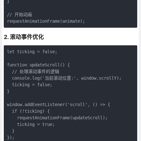
}

// 开始动画

requestAnimationFrame(animate);
2. 滚动事件优化
let ticking = false;

function updateScroll() {

  // 处理滚动事件的逻辑

  console.log('当前滚动位置:', window.scrollY);

  ticking = false;

}

window.addEventListener('scroll', () => {

  if (!ticking) {

    requestAnimationFrame(updateScroll);

    ticking = true;

  }

});