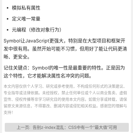
模拟私有属性
定义唯一常量
元编程（修改对象行为）
Symbol让JavaScript更强大，特别是在大型项目和框架开
发中很有用。虽然开始可能不习惯，但用好了能让代码更清
晰、更安全。
记住关键点：Symbol的唯一性是最重要的特性。正是因为
这个特性，它才能解决属性名冲突的问题。
本文内容仅供个人学习、研究或参考使用，不构成任何形式的决策建议、
专业指导或法律依据。未经授权，禁止任何单位或个人以商业售卖、虚假
宣传、侵权传播等非学习研究目的使用本文内容。如需分享或转载，请保
留原文来源信息，不得篡改、删减内容或侵犯相关权益。感谢您的理解与
支持！
上一页:
告别z-index混乱：CSS中有一个“最大值”可用