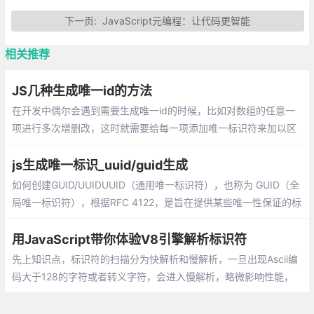
下一页:
JavaScript元编程：让代码更智能
相关推荐
JS几种生成唯一id的方法
在开发中偶尔会遇到需要生成唯一id的时候，比如对数组的任意一
项进行多次增删改，这时就需要给每一项添加唯一标识符来加以区
分。以下便是从网络中搜集而来的各种生成唯一标识的方法，在此
总结以供以后查阅。
js生成唯一标识_uuid/guid生成
如何创建GUID/UUIDUUID（通用唯一标识符），也称为 GUID（全
局唯一标识符），根据RFC 4122，是旨在提供某些唯一性保证的标
识符。
用JavaScript带你体验V8引擎解析标识符
先上知识点，标识符的扫描分为快解析和慢解析，一旦出现Ascii编
码大于128的字符或者转义字符，会进入慢解析，略微影响性能，
所以最好不要用中文、特殊字符来做变量名(不过现在代码压缩后基
本不会有这种情况了)。