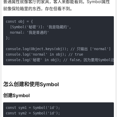
普通属性就像客厅的家具，客人来都能看到。Symbol属性
就像保险箱里的东西，存在但看不到。
const obj = {

  [Symbol('秘密')]: '我是隐藏的',

  normal: '我是普通的'

};

console.log(Object.keys(obj)); // 只输出 ['normal']

console.log('normal' in obj); // true

console.log('秘密' in obj); // false，因为要用Symbol访
怎么创建和使用Symbol
创建Symbol
const sym1 = Symbol('id');

const sym2 = Symbol('id');
