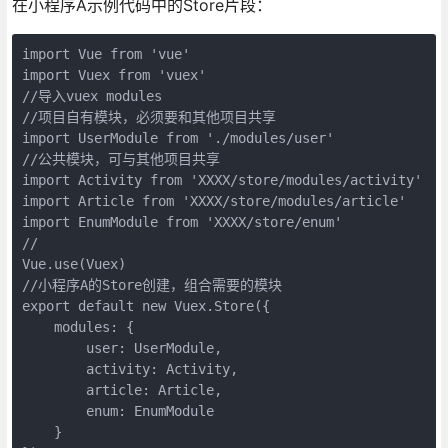
在小程序A示例代码中的Store片段：
import Vue from 'vue'

import Vuex from 'vuex'

//导入vuex modules

//项目自有模块，必须要和其他项目共享

import UserModule from './modules/user'

//公共模块，可与其他项目共享

import Activity from 'XXXX/store/modules/activity'

import Article from 'XXXX/store/modules/article'

import EnumModule from 'XXXX/store/enum'

//

Vue.use(Vuex)

//小程序A的Store创建，组合需要的模块

export default new Vuex.Store({

    modules: {

        user: UserModule,

        activity: Activity,

        article: Article,

        enum: EnumModule

    }
