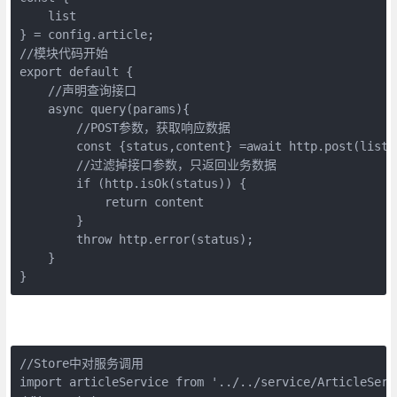
    list    

} = config.article;

//模块代码开始

export default {

    //声明查询接口

    async query(params){

        //POST参数，获取响应数据

        const {status,content} =await http.post(list, 
        //过滤掉接口参数，只返回业务数据

        if (http.isOk(status)) {

            return content

        }

        throw http.error(status);

    }

}
//Store中对服务调用

import articleService from '../../service/ArticleServi