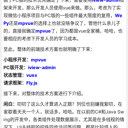
由于PC版的技术优先确定了下来，需要使用
iview-admin
框
架来开发，那么开发人员使用vue来做。那么，考虑为了实
现微信小程序项目与PC版的一些组件最大限度的复用，
We
Py
还是
mpvue
的选择上也就没啥争议了，管他什么亲儿子
的，直接就确定
mpvue
了，因为都是vue全家桶，哈哈，也
要相应的考虑下开发人员的学习成本。
至此，整体的前端技术方案也就明确了下来：
小程序开发：
mpvue
PC版开发：
iview-admin
状态管理：
vuex
请求框架：
Fly.js
接下来，对整体的技术方案进行下介绍。
闲白：
叨叨了这么久才算进入正题？列位也别嫌我絮叨，在
家歇着天天一个人，就话多，哈哈。在以前的C#和Java Sw
ing的开发中，各类组件处理数据展示，尤其是在多线程的情
况下，UI主线程的控件同步访问等问题，都是比较烦人的。