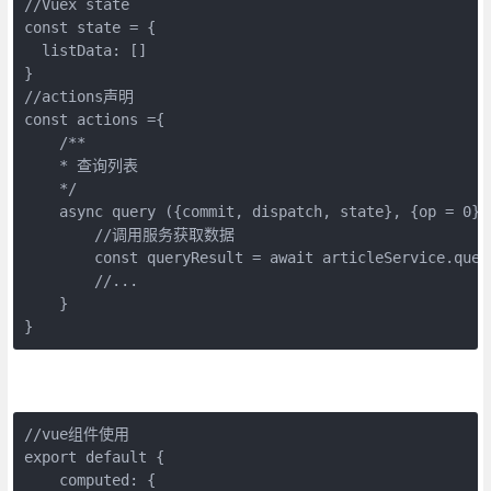
//Vuex state

const state = {

  listData: []

}

//actions声明

const actions ={

    /**

    * 查询列表

    */

    async query ({commit, dispatch, state}, {op = 0}){
        //调用服务获取数据

        const queryResult = await articleService.query
        //...

    }

}
//vue组件使用

export default {

    computed: {
