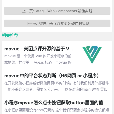
上一页:
Atag - Web Components 最佳实践
下一页:
微信小程序连接蓝牙硬件的实现
相关推荐
mpvue - 美团点评开源的基于 Vue 的微信小程序前端框架
mpvue 是一个使用 Vue.js 开发小程序的前
端框架。框架基于 Vue.js 核心，mpvue 修
改了 Vue.js 的 runtime 和 compiler 实现，
使其可以运行在小程序环境中，从而为小程
mpvue中的平台状态判断（H5网页 or 小程序）
序开发引入了整套 Vue.js 开发体验。
在开发微信小程序或者微信网页H5的时候，有时我们利用外部组件
可能不兼容这两者，需要区分开来，可以在对应的mainjs中配置如
下，在微信小程序中 wx作为全局变量能够在任何界面中使用
小程序mpvue怎么点击按钮获取button里面的值
在小程序里面是没有dom元素的,这个我们只要会小程序的应该都知