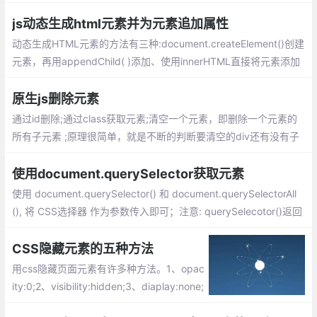
伪元素的时候，会发现js并不真能直接控制
它，这篇文章主要就介绍下如果间接的控
js动态生成html元素并为元素追加属性
制、修改css中伪元素的方法
动态生成HTML元素的方法有三种:document.createElement()创建
元素，再用appendChild( )添加、使用innerHTML直接将元素添加
到指定节点、jQuery创建节点...
原生js删除元素
通过id删除;通过class获取元素;清空一个元素，即删除一个元素的
所有子元素 ;原理很简单，就是不断的判断要清空的div还有没有子
节点，有的话就删除一个子节点（这里是它的首个子节点），直到
删除完毕为止。
使用document.querySelector获取元素
使用 document.querySelector() 和 document.querySelectorAll
(), 将 CSS选择器 作为参数传入即可；注意: querySelecotor()返回
某个元素节点, querySelectorAll()返回一个NodeList实例对象;
CSS隐藏元素的五种方法
用css隐藏页面元素有许多种方法。1、opac
ity:0;2、visibility:hidden;3、diaplay:none;
4、position:absolute;5、clip-path。大家