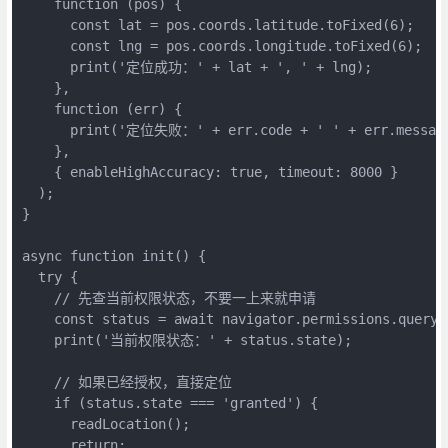
    function (pos) {

      const lat = pos.coords.latitude.toFixed(6);

      const lng = pos.coords.longitude.toFixed(6);

      print('定位成功：' + lat + ', ' + lng);

    },

    function (err) {

      print('定位失败：' + err.code + ' ' + err.message
    },

    { enableHighAccuracy: true, timeout: 8000 }

  );

}

async function init() {

  try {

    // 先查当前权限状态，不要一上来就申请

    const status = await navigator.permissions.query(
    print('当前权限状态：' + status.state);

    // 如果已经授权，直接定位

    if (status.state === 'granted') {

      readLocation();

      return;
