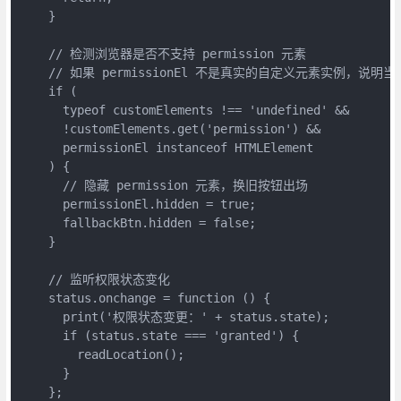
    }

    // 检测浏览器是否不支持 permission 元素

    // 如果 permissionEl 不是真实的自定义元素实例，说明
    if (

      typeof customElements !== 'undefined' &&

      !customElements.get('permission') &&

      permissionEl instanceof HTMLElement

    ) {

      // 隐藏 permission 元素，换旧按钮出场

      permissionEl.hidden = true;

      fallbackBtn.hidden = false;

    }

    // 监听权限状态变化

    status.onchange = function () {

      print('权限状态变更：' + status.state);

      if (status.state === 'granted') {

        readLocation();

      }

    };
