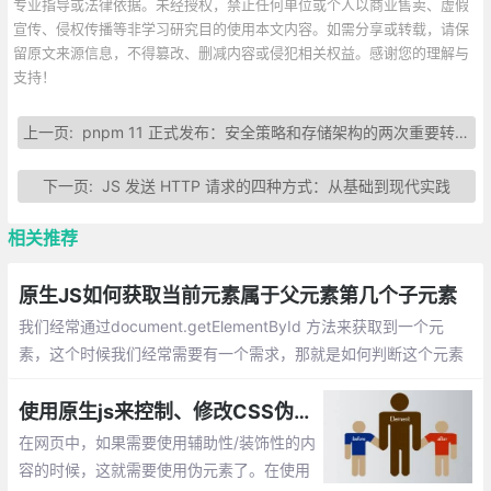
专业指导或法律依据。未经授权，禁止任何单位或个人以商业售卖、虚假
宣传、侵权传播等非学习研究目的使用本文内容。如需分享或转载，请保
留原文来源信息，不得篡改、删减内容或侵犯相关权益。感谢您的理解与
支持！
上一页:
pnpm 11 正式发布：安全策略和存储架构的两次重要转向
下一页:
JS 发送 HTTP 请求的四种方式：从基础到现代实践
相关推荐
原生JS如何获取当前元素属于父元素第几个子元素
我们经常通过document.getElementById 方法来获取到一个元
素，这个时候我们经常需要有一个需求，那就是如何判断这个元素
在父元素中的位置。原生JS有一个常见的小技巧那就是通过元素的
previousSibling 属性，额外需要注意的是该属性会遍历text节点，
使用原生js来控制、修改CSS伪元素的方法总汇, 例如:before和:after
即回车键。
在网页中，如果需要使用辅助性/装饰性的内
容的时候，这就需要使用伪元素了。在使用