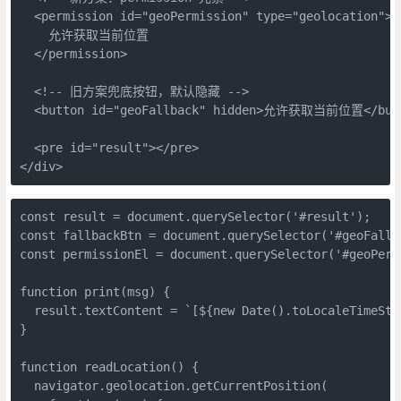
  <permission id="geoPermission" type="geolocation">

    允许获取当前位置

  </permission>

  <!-- 旧方案兜底按钮，默认隐藏 -->

  <button id="geoFallback" hidden>允许获取当前位置</butt
  <pre id="result"></pre>

</div>
const result = document.querySelector('#result');

const fallbackBtn = document.querySelector('#geoFallba
const permissionEl = document.querySelector('#geoPermi
function print(msg) {

  result.textContent = `[${new Date().toLocaleTimeStri
}

function readLocation() {

  navigator.geolocation.getCurrentPosition(
