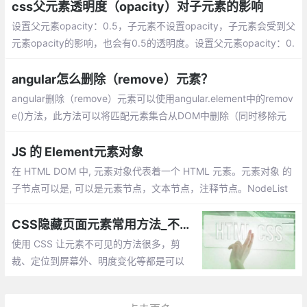
可以根据具体情况选择适合的方法来隐藏元
css父元素透明度（opacity）对子元素的影响
素
设置父元素opacity：0.5，子元素不设置opacity，子元素会受到父
元素opacity的影响，也会有0.5的透明度。设置父元素opacity：0.
5，即使设置子元素opacity：1，子元素的opacity
angular怎么删除（remove）元素？
angular删除（remove）元素可以使用angular.element中的remov
e()方法，此方法可以将匹配元素集合从DOM中删除（同时移除元
素上的事件及jQuery数据）。
JS 的 Element元素对象
在 HTML DOM 中, 元素对象代表着一个 HTML 元素。元素对象 的
子节点可以是, 可以是元素节点，文本节点，注释节点。NodeList
对象 代表了节点列表，类似于 HTML元素的子节点集合。
CSS隐藏页面元素常用方法_不同场景下使用CSS隐藏元素
使用 CSS 让元素不可见的方法很多，剪
裁、定位到屏幕外、明度变化等都是可以
的。虽然它们都是肉眼不可见，但背后却在
多个维度上都有差别