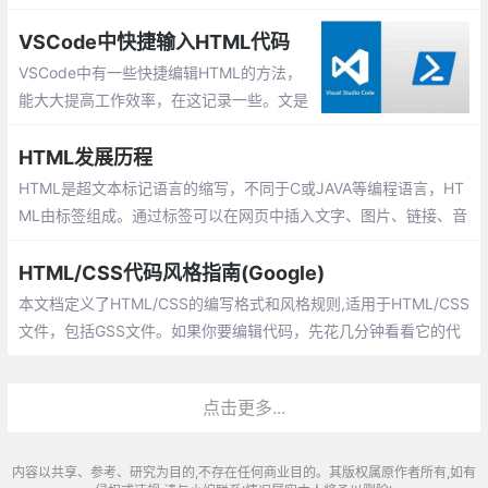
这个问题。 一种方法是搜索未使用的现有图像文件。
VSCode中快捷输入HTML代码
VSCode中有一些快捷编辑HTML的方法，
能大大提高工作效率，在这记录一些。文是
在VSCode下编写的，其他编辑器如Atom、
Sublime Text都支持Emmet
HTML发展历程
HTML是超文本标记语言的缩写，不同于C或JAVA等编程语言，HT
ML由标签组成。通过标签可以在网页中插入文字、图片、链接、音
频、视频等元素，进而描述网页。和Windows一样，随着技术的发
展，HTML经历了多次版本更新
HTML/CSS代码风格指南(Google)
本文档定义了HTML/CSS的编写格式和风格规则,适用于HTML/CSS
文件，包括GSS文件。如果你要编辑代码，先花几分钟看看它的代
码风格，如果它这么做，那你也应该这么做。
点击更多...
内容以共享、参考、研究为目的,不存在任何商业目的。其版权属原作者所有,如有