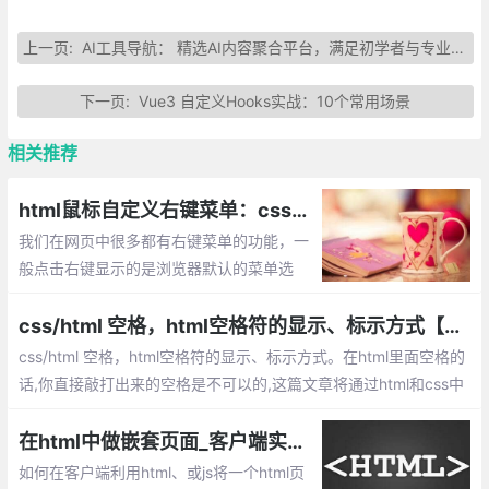
上一页:
AI工具导航： 精选AI内容聚合平台，满足初学者与专业用户需求
下一页:
Vue3 自定义Hooks实战：10个常用场景
相关推荐
html鼠标自定义右键菜单：css+js实现自定义html右键菜单
我们在网页中很多都有右键菜单的功能，一
般点击右键显示的是浏览器默认的菜单选
项，那么我们直接如何通过css+js实现html
的右键菜单呢？这篇文章将讲解html鼠标自
css/html 空格，html空格符的显示、标示方式【html空格代码】
定义右键菜单的实现原理和实现代码。
css/html 空格，html空格符的显示、标示方式。在html里面空格的
话,你直接敲打出来的空格是不可以的,这篇文章将通过html和css中
设置显示空格的实现总结
在html中做嵌套页面_客户端实现html页面的嵌套
如何在客户端利用html、或js将一个html页