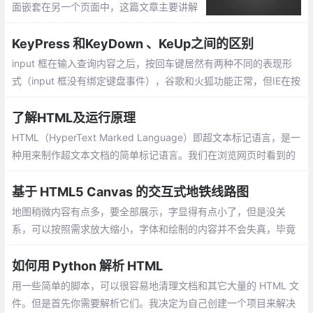
面嵌套在另一个页面中，这篇文章主要讲解
以下几种方式：IFrame引入 、<object>方
式、Behavior的download方式 、使用JQue
KeyPress 和KeyDown 、KeUp之间的区别
ry的load方法
input 框在输入查询内容之后，按回车键居然有两种不同的表现形
式（input 框没有绑定键盘事件），谷歌和火狐功能正常，但IE在按
了回车键以后居然自动调用方法。
了解HTML及运行原理
HTML（HyperText Marked Language）即超文本标记语言，是一
种用来制作超文本文档的简单标记语言。我们在浏览网页时看到的
一些丰富的影像、文字、图片等内容都是通过HTML表现出来的
基于 HTML5 Canvas 的交互式地铁线路图
地图稍微内容有点多，要全部展示，字显得有点小了，但是没关
系，可以按照需求放大缩小，字体和绘制的内容并不会失真，毕竟
都是用矢量绘制的~
如何用 Python 解析 HTML
用一些简单的脚本，可以很容易地清理文档和其它大量的 HTML 文
件。但是首先你需要解析它们。我决定为自己创建一个项目来解决