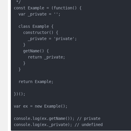
 */

const Example = (function() {

  var _private = '';

  class Example {

    constructor() {

      _private = 'private';

    }

    getName() {

      return _private;

    }

  }

  return Example;

})();

var ex = new Example();

console.log(ex.getName()); // private

console.log(ex._private); // undefined