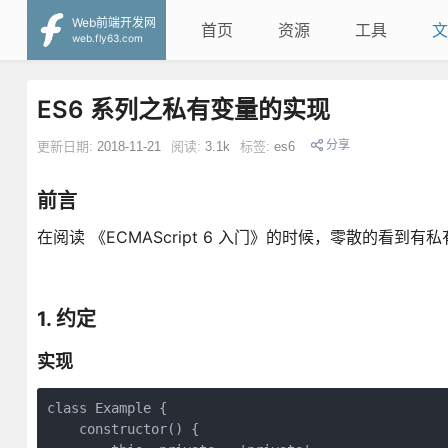
Web前端开发网
首页
资源
工具
文
web.fly63.com
ES6 系列之私有变量的实现
分享
更新日期:
2018-11-21
阅读:
3.1k
标签:
es6
前言
在阅读 《ECMAScript 6 入门》的时候，零散的看
1. 约定
实现
class Example {

    constructor() {
