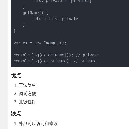
        this._private = 'private';

    }

    getName() {

        return this._private

    }

}

var ex = new Example();

console.log(ex.getName()); // private

console.log(ex._private); // private
优点
写法简单
调试方便
兼容性好
缺点
外部可以访问和修改