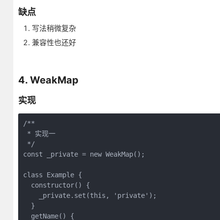
缺点
写法稍微复杂
兼容性也还好
4. WeakMap
实现
/**

 * 实现一

 */

const _private = new WeakMap();

class Example {

  constructor() {

    _private.set(this, 'private');

  }

  getName() {
