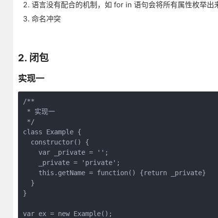
语言没有配合的机制，如 for in 语句会将所有属性枚举出
命名冲突
2. 闭包
实现一
/**

 * 实现一

 */

class Example {

  constructor() {

    var _private = '';

    _private = 'private';

    this.getName = function() {return _private}

  }

}

var ex = new Example();
