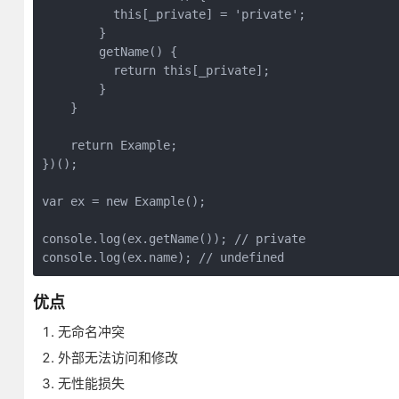
          this[_private] = 'private';

        }

        getName() {

          return this[_private];

        }

    }

    return Example;

})();

var ex = new Example();

console.log(ex.getName()); // private

console.log(ex.name); // undefined
优点
无命名冲突
外部无法访问和修改
无性能损失