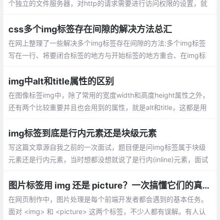
个独立的文件服务器，对http的请求需要进行访问权限的设置，就
是在请求的header里加一个Authorization的字段。上传好说我用的
Axios直接添加一个header就行了
css多个img标签存在间隙的解决方法总汇
在网上整理了一些解决多个img标签存在间隙的方法:多个img标签
写在一行、将要闭合标签的地方与开始标签的地方重合、在img标
签的父级上写：font-size:0;这个在解决display：inline-block出现
的问题也有帮助、使用display：block(img是内联元素)要float一下
img中alt和title属性的区别
才行
在图像标签img中，除了常用的宽度width和高度height属性之外，
还有两个比较重要并且也会用到的属性，就是alt和title，这都是用
来显示图片内容的具体信息的，但是这两个属性也有不同的地方
img标签到底是行内元素还是块级元素
写这篇文章源自我之前的一次面试，题目便是问img标签属于块级
元素还是行内元素，当时想都没想就说了是行内(inline)元素，面试
官追问为什么能够设置
图片标签用 img 还是 picture？一次搞懂它们的真正区别
在网页制作中，图片处理是每个前端开发者都会遇到的基本任务。
面对 <img> 和 <picture> 这两个标签，不少人都有误解。有人认