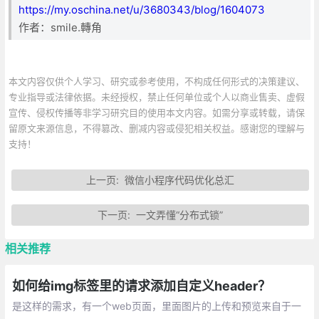
https://my.oschina.net/u/3680343/blog/1604073
作者：smile.轉角
本文内容仅供个人学习、研究或参考使用，不构成任何形式的决策建议、
专业指导或法律依据。未经授权，禁止任何单位或个人以商业售卖、虚假
宣传、侵权传播等非学习研究目的使用本文内容。如需分享或转载，请保
留原文来源信息，不得篡改、删减内容或侵犯相关权益。感谢您的理解与
支持！
上一页:
微信小程序代码优化总汇
下一页:
一文弄懂“分布式锁”
相关推荐
如何给img标签里的请求添加自定义header？
是这样的需求，有一个web页面，里面图片的上传和预览来自于一