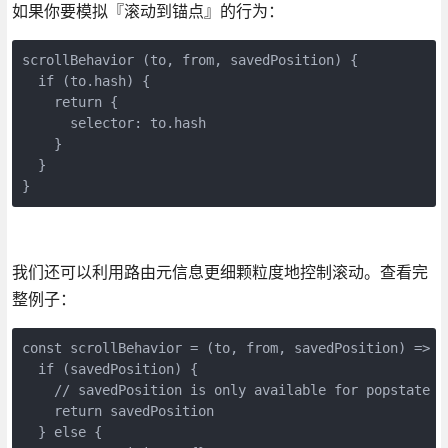
如果你要模拟『滚动到锚点』的行为：
scrollBehavior (to, from, savedPosition) {

  if (to.hash) {

    return {

      selector: to.hash

    }

  }

}
我们还可以利用路由元信息更细颗粒度地控制滚动。查看完
整例子：
const scrollBehavior = (to, from, savedPosition) => {

  if (savedPosition) {

    // savedPosition is only available for popstate na
    return savedPosition

  } else {
