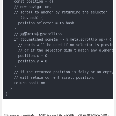
    const position = {}

    // new navigation.

    // scroll to anchor by returning the selector

    if (to.hash) {

      position.selector = to.hash

    }

    // 如果meta中有scrollTop

    if (to.matched.some(m => m.meta.scrollToTop)) {

      // cords will be used if no selector is provided
      // or if the selector didn't match any element.

      position.x = 0

      position.y = 0

    }

    // if the returned position is falsy or an empty o
    // will retain current scroll position.

    return position

  }

}
与keepAlive结合，如果keepAlive的话，保存停留的位置：