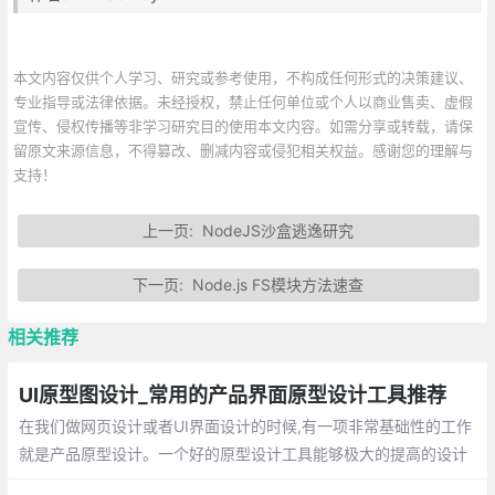
本文内容仅供个人学习、研究或参考使用，不构成任何形式的决策建议、
专业指导或法律依据。未经授权，禁止任何单位或个人以商业售卖、虚假
宣传、侵权传播等非学习研究目的使用本文内容。如需分享或转载，请保
留原文来源信息，不得篡改、删减内容或侵犯相关权益。感谢您的理解与
支持！
上一页:
NodeJS沙盒逃逸研究
下一页:
Node.js FS模块方法速查
相关推荐
UI原型图设计_常用的产品界面原型设计工具推荐
在我们做网页设计或者UI界面设计的时候,有一项非常基础性的工作
就是产品原型设计。一个好的原型设计工具能够极大的提高的设计
效率和沟通工作。交本文将会详细介绍交互设计师最常用、最好用