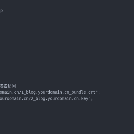


子域名访问

omain.cn/1_blog.yourdomain.cn_bundle.crt";

ourdomain.cn/2_blog.yourdomain.cn.key";
