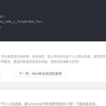
r;

xy_add_x_forwarded_for;



、专业指导或法律依据。未经授权，禁止任何单位或个人以商业售卖、虚假宣传
不得篡改、删减内容或侵犯相关权益。感谢您的理解与支持！
下一页:
Web安全测试检查单
了不少人的选择。那么https证书申请费用是多少呢？下面就来说说。