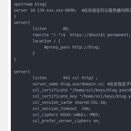
upstream blog{

server 10.139.xxx.xxx:8090;  #此处指定的云服务器内网ip
}

server{

        listen       80;

        rewrite ^(.*)$  https://$host$1 permanent;

        location / {

             #proxy_pass http://blog;

        }

}

server{

        listen       443 ssl http2 ;

        server_name blog.yourdomain.cn; #此处指定
        ssl_certificate "/home/ssl/keys/blog.yourd
        ssl_certificate_key "/home/ssl/keys/blog.y
        ssl_session_cache shared:SSL:1m;

        ssl_session_timeout  10m;

        ssl_ciphers HIGH:!aNULL:!MD5;

        ssl_prefer_server_ciphers on;
