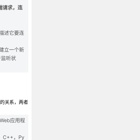
端请求，连
描述它要连
建立一个新
于监听状
博客的关系，两者
在Web应用程
C++，Py