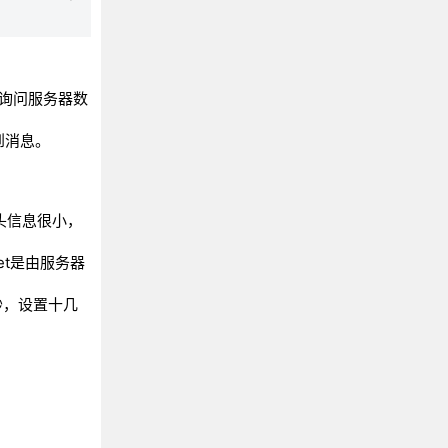
息询问服务器数
到消息。
，头信息很小，
et是由服务器
秒，设置十几