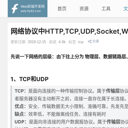
Web前端开发网
首页
资源
工具
文
web.fly63.com
网络协议中HTTP,TCP,UDP,Socket,
分享
更新日期:
2018-12-15
阅读:
4.6k
标签:
tcp
先说一下网络的层级：由下往上分为 物理层、数据链路层
1、TCP和UDP
TCP：
是面向连接的一种传输控制协议。属于
传输层
协
者服务器没有主动断开之前，连接一直存在属于长连接
优点：
安全、传输数据无大小限制、准确可靠，先发先
缺点：
效率低，不能做离线任务、连接有耗时
UDP：
是面向非连接的用户数据报协议。属于
传输层
协