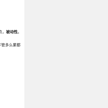
点，
被动性
。
不管多么累都