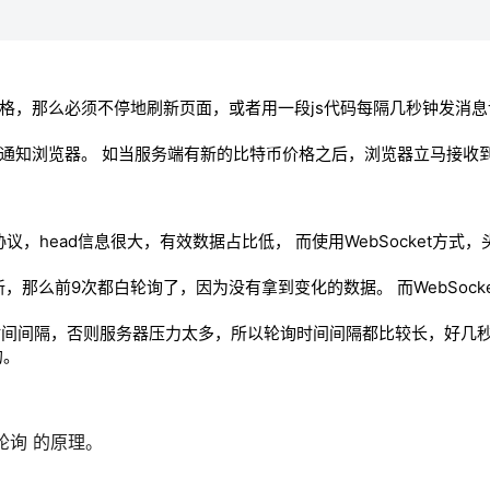
的价格，那么必须不停地刷新页面，或者用一段js代码每隔几秒钟发消
主动通知浏览器。 如当服务端有新的比特币价格之后，浏览器立马接收
协议，head信息很大，有效数据占比低， 而使用WebSocket方式
新，那么前9次都白轮询了，因为没有拿到变化的数据。 而WebSock
时间间隔，否则服务器压力太多，所以轮询时间间隔都比较长，好几
的。
ax轮询 的原理。