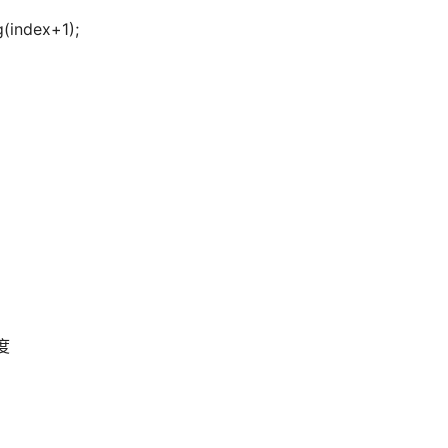
g(index+1);
度