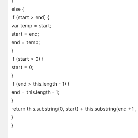
}
else {
if (start > end) {
var temp = start;
start = end;
end = temp;
}
if (start < 0) {
start = 0;
}
if (end > this.length - 1) {
end = this.length - 1;
}
return this.substring(0, start) + this.substring(end +1 , 
}
}