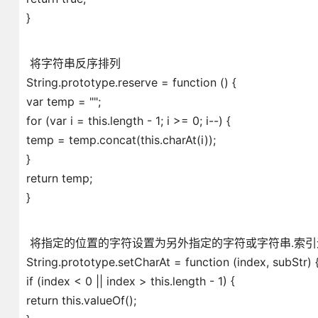
}
将字符串反序排列
String.prototype.reserve = function () {
var temp = "";
for (var i = this.length - 1; i >= 0; i--) {
temp = temp.concat(this.charAt(i));
}
return temp;
}
将指定的位置的字符设置为另外指定的字符或字符串.索
String.prototype.setCharAt = function (index, subStr) 
if (index < 0 || index > this.length - 1) {
return this.valueOf();