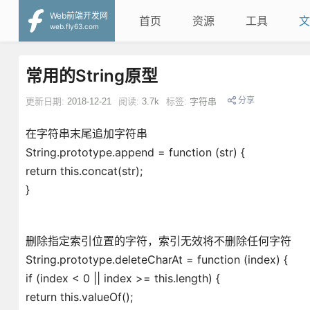
Web前端开发网
首页
资源
工具
文
web.fly63.com
常用的String原型
分享
更新日期:
2018-12-21
阅读:
3.7k
标签:
字符串
在字符串末尾追加字符串
String.prototype.append = function (str) {
return this.concat(str);
}
删除指定索引位置的字符，索引无效将不删除任何字符
String.prototype.deleteCharAt = function (index) {
if (index < 0 || index >= this.length) {
return this.valueOf();