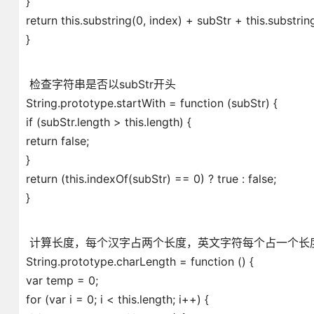
}
return this.substring(0, index) + subStr + this.substrin
}
检查字符串是否以subStr开头
String.prototype.startWith = function (subStr) {
if (subStr.length > this.length) {
return false;
}
return (this.indexOf(subStr) == 0) ? true : false;
}
计算长度，每个汉字占两个长度，英文字符每个占一个长
String.prototype.charLength = function () {
var temp = 0;
for (var i = 0; i < this.length; i++) {