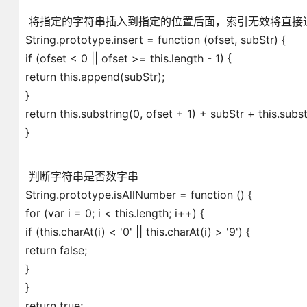
将指定的字符串插入到指定的位置后面，索引无效将直接
String.prototype.insert = function (ofset, subStr) {
if (ofset < 0 || ofset >= this.length - 1) {
return this.append(subStr);
}
return this.substring(0, ofset + 1) + subStr + this.subst
}
判断字符串是否数字串
String.prototype.isAllNumber = function () {
for (var i = 0; i < this.length; i++) {
if (this.charAt(i) < '0' || this.charAt(i) > '9') {
return false;
}
}
return true;