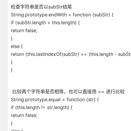
检查字符串是否以subStr结尾
String.prototype.endWith = function (subStr) {
if (subStr.length > this.length) {
return false;
}
else {
return (this.lastIndexOf(subStr) == (this.length - subStr.
}
}
比较两个字符串是否相等，也可以直接用 == 进行比较
String.prototype.equal = function (str) {
if (this.length != str.length) {
return false;
}