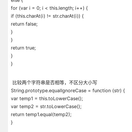
else {
for (var i = 0; i < this.length; i++) {
if (this.charAt(i) != str.charAt(i)) {
return false;
}
}
return true;
}
}
比较两个字符串是否相等，不区分大小写
String.prototype.equalIgnoreCase = function (str) {
var temp1 = this.toLowerCase();
var temp2 = str.toLowerCase();
return temp1.equal(temp2);
}