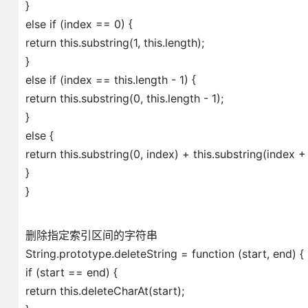
}
else if (index == 0) {
return this.substring(1, this.length);
}
else if (index == this.length - 1) {
return this.substring(0, this.length - 1);
}
else {
return this.substring(0, index) + this.substring(index + 
}
}
删除指定索引区间的字符串
String.prototype.deleteString = function (start, end) {
if (start == end) {
return this.deleteCharAt(start);