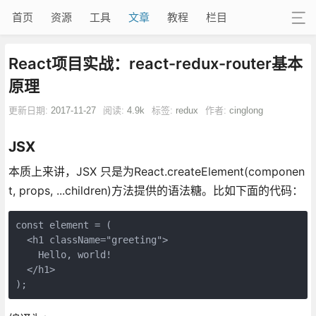
首页
资源
工具
文章
教程
栏目
React项目实战：react-redux-router基本
原理
更新日期:
2017-11-27
阅读:
4.9k
标签:
redux
作者:
cinglong
JSX
本质上来讲，JSX 只是为React.createElement(componen
t, props, ...children)方法提供的语法糖。比如下面的代码：
const element = (

  <h1 className="greeting">

    Hello, world!

  </h1>

);