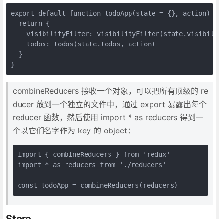
export default function todoApp(state = {}, action) {

  return {

    visibilityFilter: visibilityFilter(state.visibilit
    todos: todos(state.todos, action)

  }

}
combineReducers 接收一个对象，可以把所有顶级的 re
ducer 放到一个独立的文件中，通过 export 暴露出每个
reducer 函数，然后使用 import * as reducers 得到一
个以它们名字作为 key 的 object：
import { combineReducers } from 'redux'

import * as reducers from './reducers'

const todoApp = combineReducers(reducers)
Store