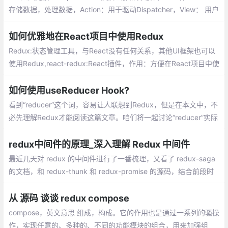
存储数据，处理数据，Action：用于驱动Dispatcher，View： 用户
界面视图。flux的目的：纠正MVC框架的无法禁绝view与model通
信的缺点。Redux基本原则：继承Flux基本原则：单向数据流
如何优雅地在React项目中使用Redux
Redux:状态管理工具，与React没有任何关系，其他UI框架也可以
使用Redux,react-redux:React插件，作用：方便在React项目中使
用Redux,react-thunk:中间件，作用：支持异步action
如何使用useReducer Hook?
看到“reducer”这个词，容易让人联想到Redux，但是在本文中，不
必先理解Redux才能阅读这篇文章。咱们将一起讨论“reducer”实际
上是什么，以及如何利用useReducer来管理组件中的复杂状态，以
及这个新钩子对Redux意味着什么？
redux中间件的原理_深入理解 Redux 中间件
最近几天对 redux 的中间件进行了一番梳理，又看了 redux-saga
的文档，和 redux-thunk 和 redux-promise 的源码，结合前段时
间看的redux的源码的一些思考，感觉对 redux 中间件的有了更加
深刻的认识，因此总结一下
从 源码 谈谈 redux compose
compose，英文意思 组成，构成。它的作用也是通过一系列的骚操
作，实现任意的、多种的、不同的功能模块的组合，用来加强组