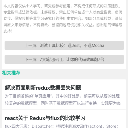
本文内容仅供个人学习、研究或参考使用，不构成任何形式的决策建议、
专业指导或法律依据。未经授权，禁止任何单位或个人以商业售卖、虚假
宣传、侵权传播等非学习研究目的使用本文内容。如需分享或转载，请保
留原文来源信息，不得篡改、删减内容或侵犯相关权益。感谢您的理解与
支持！
上一页:
测试工具比较：选Jest，不选Mocha
下一页:
7大笔记应用，让你的代码效率翻7倍
相关推荐
解决页面刷新redux数据丢失问题
对于目前普遍的“单页应用”，其中的好处是，前端可以从容的处理
较复杂的数据模型，同时基于数据模型可以进行变换，实现更为良
好的交互操作。良好的交互操作背后，其实是基于一个对应到页面
组件状态的模型，随便称其为UI模型。
react关于 Redux与flux的比较学习
flux四大元素：Dispatcher：根据注册派发动作(action)，Store：