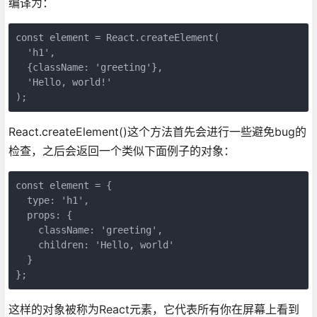
编译为：
const element = React.createElement(

  'h1',

  {className: 'greeting'},

  'Hello, world!'

);
React.createElement()这个方法首先会进行一些避免bug的
检查，之后会返回一个类似下面例子的对象：
const element = {

  type: 'h1',

  props: {

    className: 'greeting',

    children: 'Hello, world'

  }

};
这样的对象被称为React元素，它代表所有你在屏幕上看到