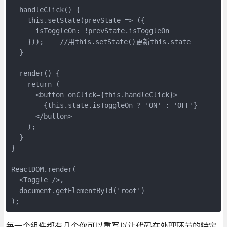
  handleClick() {

    this.setState(prevState => ({

      isToggleOn: !prevState.isToggleOn

    }));    //用this.setState()更新this.state

  }

  render() {

    return (

      <button onClick={this.handleClick}>

        {this.state.isToggleOn ? 'ON' : 'OFF'}

      </button>

    );

  }

}

ReactDOM.render(

  <Toggle />,

  document.getElementById('root')

);
每一个组件都有几个你可以重写以让代码在处理环节的特定